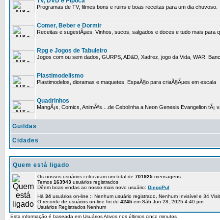
TV, DVD e Pipoca
Programas de TV, filmes bons e ruins e boas receitas para um dia chuvoso.
Comer, Beber e Dormir
Receitas e sugestÃµes. Vinhos, sucos, salgados e doces e tudo mais para q
Rpg e Jogos de Tabuleiro
Jogos com ou sem dados, GURPS, AD&D, Xadrez, jogo da Vida, WAR, Banco I
Plastimodelismo
Plastimodelos, dioramas e maquetes. EspaÃ§o para criaÃ§Ãµes em escala
Quadrinhos
MangÃ¡s, Comics, AnimÃªs....de Cebolinha a Neon Genesis Evangelion tÃ¡ va
Guildas
Cidades
Quem está ligado
Os nossos usuários colocaram um total de
701925
mensagens
Temos
163943
usuários registrados
Dêem boas vindas ao nosso mais novo usuário:
DiegoPul
Há
34
usuários on-line :: Nenhum usuário registrado, Nenhum Invisível e 34 Vis
O recorde de usuários on-line foi de
4245
em Sáb Jun 28, 2025 4:40 pm
Usuários Registrados Nenhum
Esta informação é baseada em Usuários Ativos nos últimos cinco minutos