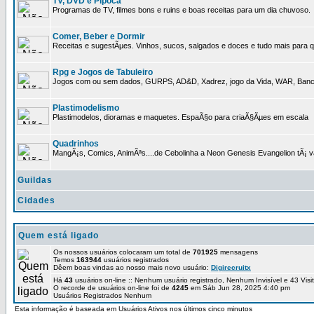
TV, DVD e Pipoca
Programas de TV, filmes bons e ruins e boas receitas para um dia chuvoso.
Comer, Beber e Dormir
Receitas e sugestÃµes. Vinhos, sucos, salgados e doces e tudo mais para q
Rpg e Jogos de Tabuleiro
Jogos com ou sem dados, GURPS, AD&D, Xadrez, jogo da Vida, WAR, Banco I
Plastimodelismo
Plastimodelos, dioramas e maquetes. EspaÃ§o para criaÃ§Ãµes em escala
Quadrinhos
MangÃ¡s, Comics, AnimÃªs....de Cebolinha a Neon Genesis Evangelion tÃ¡ va
Guildas
Cidades
Quem está ligado
Os nossos usuários colocaram um total de
701925
mensagens
Temos
163944
usuários registrados
Dêem boas vindas ao nosso mais novo usuário:
Digirecruitx
Há
43
usuários on-line :: Nenhum usuário registrado, Nenhum Invisível e 43 Vis
O recorde de usuários on-line foi de
4245
em Sáb Jun 28, 2025 4:40 pm
Usuários Registrados Nenhum
Esta informação é baseada em Usuários Ativos nos últimos cinco minutos