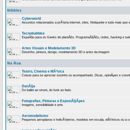
Nibbles
Cyberworld
Assuntos relacionados a prÃ³pria internet, sites, Netiquette e tudo mais que s
Tecnobubbles
EspaÃ§o para os Geeks de plantÃ£o. ProgramaÃ§Ã£o, redes, hacking e tud
Artes Visuais e Modelamento 3D
Desenho, pintura, design, modelamento 3D e artes da imagem
Na Rua
Teatro, Cinema e MÃºsica
Coisas para se apreciar sozinho ou acompanhado. Dicas, opiniÃµes e convit
DanÃ§a
Do ballet ao street, do funk ao fado.
Fotografias, Pinturas e ExposiÃ§Ãµes
Imagens, sensibilidade e arte.
Aeromodelismo
Pequenos aeroplanos e helicÃ³pteros, modelos em escala, elÃ©tricos ou a 