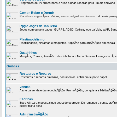
Programas de TV, filmes bons e ruins e boas receitas para um dia chuvoso.
Comer, Beber e Dormir
Receitas e sugestÃµes. Vinhos, sucos, salgados e doces e tudo mais para q
Rpg e Jogos de Tabuleiro
Jogos com ou sem dados, GURPS, AD&D, Xadrez, jogo da Vida, WAR, Banco I
Plastimodelismo
Plastimodelos, dioramas e maquetes. EspaÃ§o para criaÃ§Ãµes em escala
Quadrinhos
MangÃ¡s, Comics, AnimÃªs....de Cebolinha a Neon Genesis Evangelion tÃ¡ va
Guildas
Restauros e Reparos
Restauros e reparos em livros, documentos, enfim em suporte papel
Vendas
A arte da venda e da negociaÃ§Ã£o. PromoÃ§Ã£o, conquista e fidelizaÃ§Ã£o 
Escribas
Esse Ã© para o pessoal que gosta de escrever. De romance a conto, crÃ´nica
deixar fluir a pena
AdmininstraÃ§Ã£o