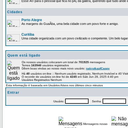
Esse Ã© para o pessoal que fica no pÃ¡ da galera, querendo que tudo ande e
Cidades
Porto Alegre
As margens do GuaÃ­ba, uma bela cidade com um povo forte e amigo.
Curitiba
Uma cidade organizada com um povo civilizado e competente. Um belo lugar 
Quem está ligado
Os nossos usuários colocaram um total de
701925
mensagens
Temos
163940
usuários registrados
Dêem boas vindas ao nosso mais novo usuário:
nakrutkapfCappy
Há
40
usuários on-line :: Nenhum usuário registrado, Nenhum Invisível e 40 Vis
O recorde de usuários on-line foi de
4245
em Sáb Jun 28, 2025 4:40 pm
Usuários Registrados Nenhum
Esta informação é baseada em Usuários Ativos nos últimos cinco minutos
Entrar
Usuário:
Senha:
P
Mensagens novas