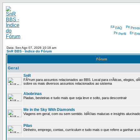
FAQ
Pesqu
Perfil
Ent
Data: Sex Ago 07, 2026 10:18 am
SnR BBS - Índice do Fórum
Fórum
Geral
SnR
FÃ³rum para assuntos relacionados ao BBS. Local para crÃ­ticas, elogios, d
sobre os mais diversos assuntos relacionados ao sistema
Abobrinas
Piadas, besteiras e tudo mais que seja leve e solto, para descontrair
Me in the Sky With Diamonds
Viagens em geral, com ou sem sentido. IdÃ©ias malucas e insights alucinado
Pilas
Dinheiro, emprego, contas, curriculum e tudo mais o que refere a ganhar a v