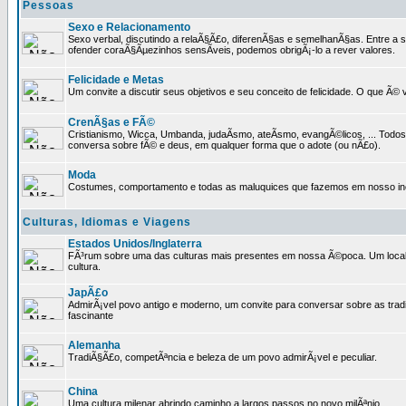
Pessoas
Sexo e Relacionamento
Sexo verbal, discutindo a relaÃ§Ã£o, diferenÃ§as e semelhanÃ§as. Entre a s
ofender coraÃ§Ãµezinhos sensÃ­veis, podemos obrigÃ¡-lo a rever valores.
Felicidade e Metas
Um convite a discutir seus objetivos e seu conceito de felicidade. O que Ã©
CrenÃ§as e FÃ©
Cristianismo, Wicca, Umbanda, judaÃ­smo, ateÃ­smo, evangÃ©licos, ... Tod
conversa sobre fÃ© e deus, em qualquer forma que o adote (ou nÃ£o).
Moda
Costumes, comportamento e todas as maluquices que fazemos em nosso inc
Culturas, Idiomas e Viagens
Estados Unidos/Inglaterra
FÃ³rum sobre uma das culturas mais presentes em nossa Ã©poca. Um local p
cultura.
JapÃ£o
AdmirÃ¡vel povo antigo e moderno, um convite para conversar sobre as trad
fascinante
Alemanha
TradiÃ§Ã£o, competÃªncia e beleza de um povo admirÃ¡vel e peculiar.
China
Uma cultura milenar abrindo caminho a largos passos no novo milÃªnio