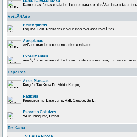
Luzes na EscuridÃ£o
Danceterias, festas e baladas. Lugares para sair, danÃ§ar, jogar e fazer fest
AviaÃ§Ã£o
HelicÃ³pteros
Esquilos, Bells, Robinsons e o que mais tiver asas rotatÃ³rias
Aeroplanos
AviÃµes grandes e pequenos, civis e militares.
Experimentais
AviaÃ§Ã£o experimental. Tudo que construimos em casa, com ou sem asas
Esportes
Artes Marciais
Kung-fu, Tae Know Do, Aikido, Kempo,...
Radicais
Paraquedismo, Base Jump, Raft, Caiaque, Surf...
Esportes Coletivos
VÃ´lei, basquete, futebol,...
Em Casa
TV, DVD e Pipoca