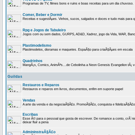
Programas de TV, filmes bons e ruins e boas receitas para um dia chuvoso.
Comer, Beber e Dormir
Receitas e sugestÃµes. Vinhos, sucos, salgados e doces e tudo mais para q
Rpg e Jogos de Tabuleiro
Jogos com ou sem dados, GURPS, AD&D, Xadrez, jogo da Vida, WAR, Banco I
Plastimodelismo
Plastimodelos, dioramas e maquetes. EspaÃ§o para criaÃ§Ãµes em escala
Quadrinhos
MangÃ¡s, Comics, AnimÃªs....de Cebolinha a Neon Genesis Evangelion tÃ¡ va
Guildas
Restauros e Reparos
Restauros e reparos em livros, documentos, enfim em suporte papel
Vendas
A arte da venda e da negociaÃ§Ã£o. PromoÃ§Ã£o, conquista e fidelizaÃ§Ã£o 
Escribas
Esse Ã© para o pessoal que gosta de escrever. De romance a conto, crÃ´nica
deixar fluir a pena
AdmininstraÃ§Ã£o