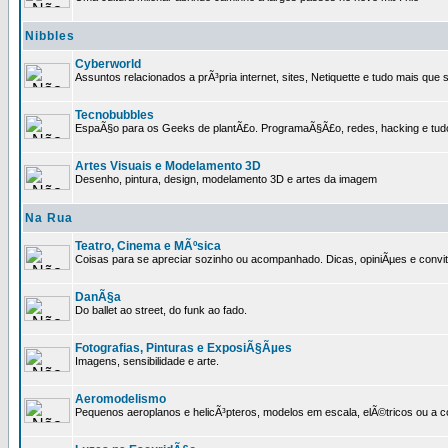
Nibbles
Cyberworld
Assuntos relacionados a prÃ³pria internet, sites, Netiquette e tudo mais que s
Tecnobubbles
EspaÃ§o para os Geeks de plantÃ£o. ProgramaÃ§Ã£o, redes, hacking e tud
Artes Visuais e Modelamento 3D
Desenho, pintura, design, modelamento 3D e artes da imagem
Na Rua
Teatro, Cinema e MÃºsica
Coisas para se apreciar sozinho ou acompanhado. Dicas, opiniÃµes e convit
DanÃ§a
Do ballet ao street, do funk ao fado.
Fotografias, Pinturas e ExposiÃ§Ãµes
Imagens, sensibilidade e arte.
Aeromodelismo
Pequenos aeroplanos e helicÃ³pteros, modelos em escala, elÃ©tricos ou a 