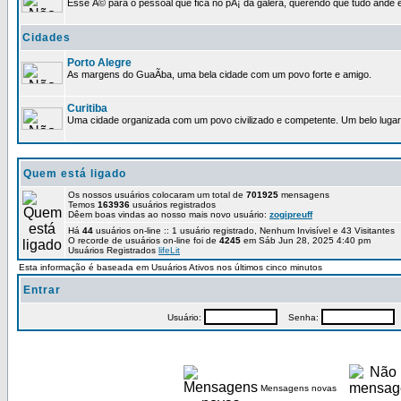
Esse Ã© para o pessoal que fica no pÃ¡ da galera, querendo que tudo ande e
Cidades
Porto Alegre
As margens do GuaÃ­ba, uma bela cidade com um povo forte e amigo.
Curitiba
Uma cidade organizada com um povo civilizado e competente. Um belo lugar 
Quem está ligado
Os nossos usuários colocaram um total de
701925
mensagens
Temos
163936
usuários registrados
Dêem boas vindas ao nosso mais novo usuário:
zogipreuff
Há
44
usuários on-line :: 1 usuário registrado, Nenhum Invisível e 43 Visitantes
O recorde de usuários on-line foi de
4245
em Sáb Jun 28, 2025 4:40 pm
Usuários Registrados
lifeLit
Esta informação é baseada em Usuários Ativos nos últimos cinco minutos
Entrar
Usuário:
Senha:
P
Mensagens novas