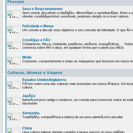
Pessoas
Sexo e Relacionamento
Sexo verbal, discutindo a relaÃ§Ã£o, diferenÃ§as e semelhanÃ§as. Entre a s
ofender coraÃ§Ãµezinhos sensÃ­veis, podemos obrigÃ¡-lo a rever valores.
Felicidade e Metas
Um convite a discutir seus objetivos e seu conceito de felicidade. O que Ã©
CrenÃ§as e FÃ©
Cristianismo, Wicca, Umbanda, judaÃ­smo, ateÃ­smo, evangÃ©licos, ... Tod
conversa sobre fÃ© e deus, em qualquer forma que o adote (ou nÃ£o).
Moda
Costumes, comportamento e todas as maluquices que fazemos em nosso inc
Culturas, Idiomas e Viagens
Estados Unidos/Inglaterra
FÃ³rum sobre uma das culturas mais presentes em nossa Ã©poca. Um local p
cultura.
JapÃ£o
AdmirÃ¡vel povo antigo e moderno, um convite para conversar sobre as trad
fascinante
Alemanha
TradiÃ§Ã£o, competÃªncia e beleza de um povo admirÃ¡vel e peculiar.
China
Uma cultura milenar abrindo caminho a largos passos no novo milÃªnio