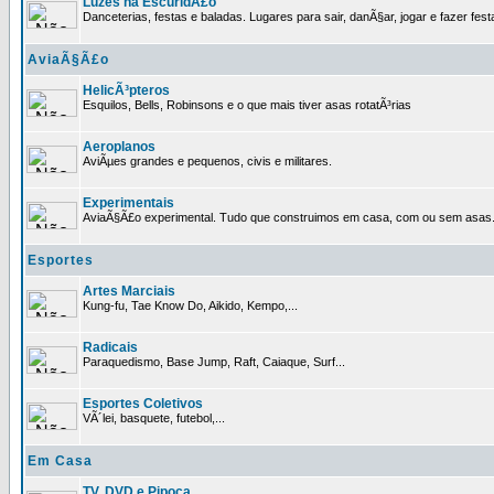
Luzes na EscuridÃ£o
Danceterias, festas e baladas. Lugares para sair, danÃ§ar, jogar e fazer fest
AviaÃ§Ã£o
HelicÃ³pteros
Esquilos, Bells, Robinsons e o que mais tiver asas rotatÃ³rias
Aeroplanos
AviÃµes grandes e pequenos, civis e militares.
Experimentais
AviaÃ§Ã£o experimental. Tudo que construimos em casa, com ou sem asas
Esportes
Artes Marciais
Kung-fu, Tae Know Do, Aikido, Kempo,...
Radicais
Paraquedismo, Base Jump, Raft, Caiaque, Surf...
Esportes Coletivos
VÃ´lei, basquete, futebol,...
Em Casa
TV, DVD e Pipoca