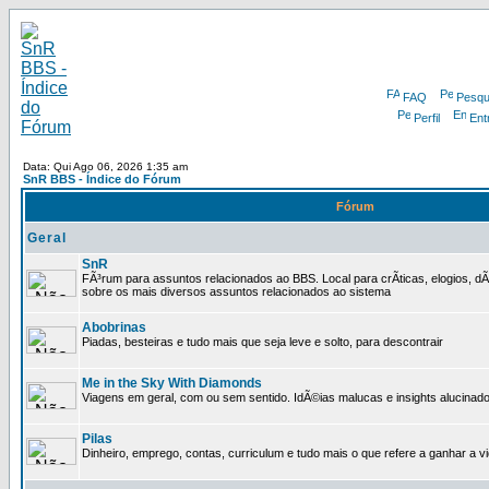
FAQ
Pesqu
Perfil
Ent
Data: Qui Ago 06, 2026 1:35 am
SnR BBS - Índice do Fórum
Fórum
Geral
SnR
FÃ³rum para assuntos relacionados ao BBS. Local para crÃ­ticas, elogios, d
sobre os mais diversos assuntos relacionados ao sistema
Abobrinas
Piadas, besteiras e tudo mais que seja leve e solto, para descontrair
Me in the Sky With Diamonds
Viagens em geral, com ou sem sentido. IdÃ©ias malucas e insights alucinado
Pilas
Dinheiro, emprego, contas, curriculum e tudo mais o que refere a ganhar a v