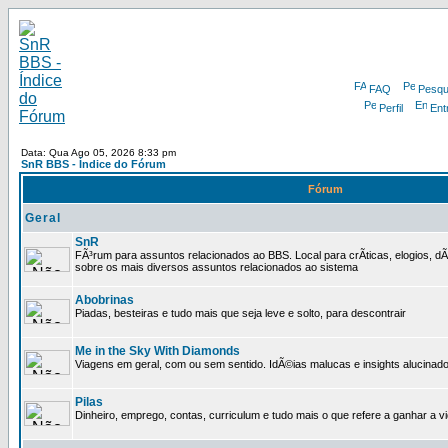
FAQ
Pesqu
Perfil
Ent
Data: Qua Ago 05, 2026 8:33 pm
SnR BBS - Índice do Fórum
Fórum
Geral
SnR
FÃ³rum para assuntos relacionados ao BBS. Local para crÃ­ticas, elogios, d
sobre os mais diversos assuntos relacionados ao sistema
Abobrinas
Piadas, besteiras e tudo mais que seja leve e solto, para descontrair
Me in the Sky With Diamonds
Viagens em geral, com ou sem sentido. IdÃ©ias malucas e insights alucinado
Pilas
Dinheiro, emprego, contas, curriculum e tudo mais o que refere a ganhar a v