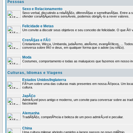
Pessoas
Sexo e Relacionamento
Sexo verbal, discutindo a relaÃ§Ã£o, diferenÃ§as e semelhanÃ§as. Entre a s
ofender coraÃ§Ãµezinhos sensÃ­veis, podemos obrigÃ¡-lo a rever valores.
Felicidade e Metas
Um convite a discutir seus objetivos e seu conceito de felicidade. O que Ã©
CrenÃ§as e FÃ©
Cristianismo, Wicca, Umbanda, judaÃ­smo, ateÃ­smo, evangÃ©licos, ... Tod
conversa sobre fÃ© e deus, em qualquer forma que o adote (ou nÃ£o).
Moda
Costumes, comportamento e todas as maluquices que fazemos em nosso inc
Culturas, Idiomas e Viagens
Estados Unidos/Inglaterra
FÃ³rum sobre uma das culturas mais presentes em nossa Ã©poca. Um local p
cultura.
JapÃ£o
AdmirÃ¡vel povo antigo e moderno, um convite para conversar sobre as trad
fascinante
Alemanha
TradiÃ§Ã£o, competÃªncia e beleza de um povo admirÃ¡vel e peculiar.
China
Uma cultura milenar abrindo caminho a largos passos no novo milÃªnio