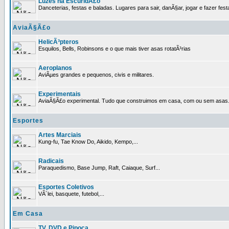
Luzes na EscuridÃ£o
Danceterias, festas e baladas. Lugares para sair, danÃ§ar, jogar e fazer fest
AviaÃ§Ã£o
HelicÃ³pteros
Esquilos, Bells, Robinsons e o que mais tiver asas rotatÃ³rias
Aeroplanos
AviÃµes grandes e pequenos, civis e militares.
Experimentais
AviaÃ§Ã£o experimental. Tudo que construimos em casa, com ou sem asas
Esportes
Artes Marciais
Kung-fu, Tae Know Do, Aikido, Kempo,...
Radicais
Paraquedismo, Base Jump, Raft, Caiaque, Surf...
Esportes Coletivos
VÃ´lei, basquete, futebol,...
Em Casa
TV, DVD e Pipoca