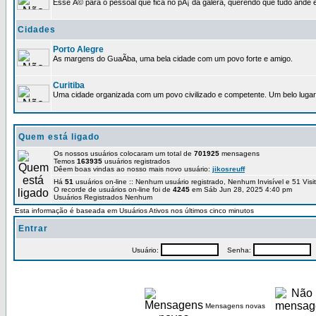
Esse Ã© para o pessoal que fica no pÃ¡ da galera, querendo que tudo ande e
Cidades
Porto Alegre
As margens do GuaÃ­ba, uma bela cidade com um povo forte e amigo.
Curitiba
Uma cidade organizada com um povo civilizado e competente. Um belo lugar 
Quem está ligado
Os nossos usuários colocaram um total de
701925
mensagens
Temos
163935
usuários registrados
Dêem boas vindas ao nosso mais novo usuário:
jikosreuff
Há
51
usuários on-line :: Nenhum usuário registrado, Nenhum Invisível e 51 Vis
O recorde de usuários on-line foi de
4245
em Sáb Jun 28, 2025 4:40 pm
Usuários Registrados Nenhum
Esta informação é baseada em Usuários Ativos nos últimos cinco minutos
Entrar
Usuário:
Senha:
P
Mensagens novas