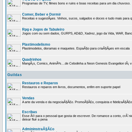
Programas de TV, filmes bons e ruins e boas receitas para um dia chuvoso.
Comer, Beber e Dormir
Receitas e sugestÃµes. Vinhos, sucos, salgados e doces e tudo mais para q
Rpg e Jogos de Tabuleiro
Jogos com ou sem dados, GURPS, AD&D, Xadrez, jogo da Vida, WAR, Banco I
Plastimodelismo
Plastimodelos, dioramas e maquetes. EspaÃ§o para criaÃ§Ãµes em escala
Quadrinhos
MangÃ¡s, Comics, AnimÃªs....de Cebolinha a Neon Genesis Evangelion tÃ¡ va
Guildas
Restauros e Reparos
Restauros e reparos em livros, documentos, enfim em suporte papel
Vendas
A arte da venda e da negociaÃ§Ã£o. PromoÃ§Ã£o, conquista e fidelizaÃ§Ã£o 
Escribas
Esse Ã© para o pessoal que gosta de escrever. De romance a conto, crÃ´nica
deixar fluir a pena
AdmininstraÃ§Ã£o