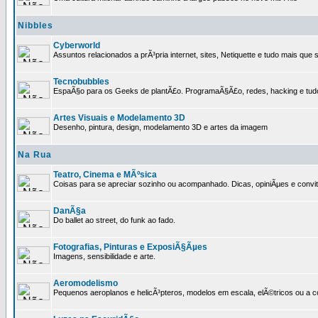
Nibbles
Cyberworld
Assuntos relacionados a prÃ³pria internet, sites, Netiquette e tudo mais que s
Tecnobubbles
EspaÃ§o para os Geeks de plantÃ£o. ProgramaÃ§Ã£o, redes, hacking e tud
Artes Visuais e Modelamento 3D
Desenho, pintura, design, modelamento 3D e artes da imagem
Na Rua
Teatro, Cinema e MÃºsica
Coisas para se apreciar sozinho ou acompanhado. Dicas, opiniÃµes e convit
DanÃ§a
Do ballet ao street, do funk ao fado.
Fotografias, Pinturas e ExposiÃ§Ãµes
Imagens, sensibilidade e arte.
Aeromodelismo
Pequenos aeroplanos e helicÃ³pteros, modelos em escala, elÃ©tricos ou a 