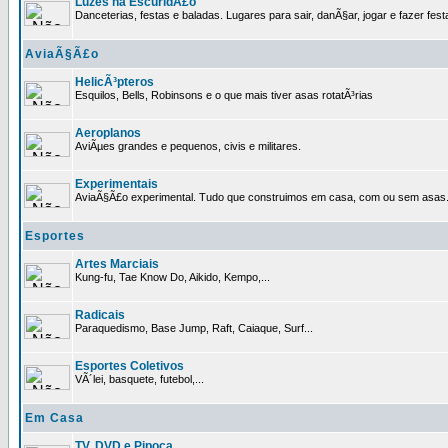
Luzes na EscuridÃ£o
Danceterias, festas e baladas. Lugares para sair, danÃ§ar, jogar e fazer fest
AviaÃ§Ã£o
HelicÃ³pteros
Esquilos, Bells, Robinsons e o que mais tiver asas rotatÃ³rias
Aeroplanos
AviÃµes grandes e pequenos, civis e militares.
Experimentais
AviaÃ§Ã£o experimental. Tudo que construimos em casa, com ou sem asas
Esportes
Artes Marciais
Kung-fu, Tae Know Do, Aikido, Kempo,...
Radicais
Paraquedismo, Base Jump, Raft, Caiaque, Surf...
Esportes Coletivos
VÃ´lei, basquete, futebol,...
Em Casa
TV, DVD e Pipoca