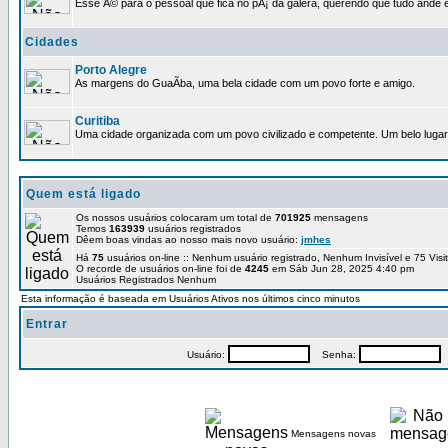
Esse Ã© para o pessoal que fica no pÃ¡ da galera, querendo que tudo ande e
Cidades
Porto Alegre
As margens do GuaÃ­ba, uma bela cidade com um povo forte e amigo.
Curitiba
Uma cidade organizada com um povo civilizado e competente. Um belo lugar 
Quem está ligado
Os nossos usuários colocaram um total de
701925
mensagens
Temos
163939
usuários registrados
Dêem boas vindas ao nosso mais novo usuário:
jmhes
Há
75
usuários on-line :: Nenhum usuário registrado, Nenhum Invisível e 75 Vis
O recorde de usuários on-line foi de
4245
em Sáb Jun 28, 2025 4:40 pm
Usuários Registrados Nenhum
Esta informação é baseada em Usuários Ativos nos últimos cinco minutos
Entrar
Usuário:
Senha:
P
Mensagens novas