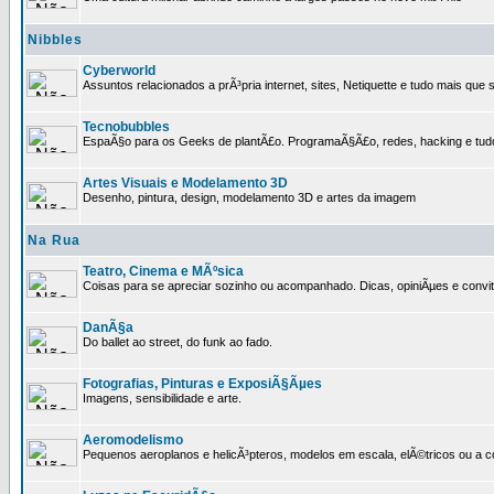
Nibbles
Cyberworld
Assuntos relacionados a prÃ³pria internet, sites, Netiquette e tudo mais que s
Tecnobubbles
EspaÃ§o para os Geeks de plantÃ£o. ProgramaÃ§Ã£o, redes, hacking e tud
Artes Visuais e Modelamento 3D
Desenho, pintura, design, modelamento 3D e artes da imagem
Na Rua
Teatro, Cinema e MÃºsica
Coisas para se apreciar sozinho ou acompanhado. Dicas, opiniÃµes e convit
DanÃ§a
Do ballet ao street, do funk ao fado.
Fotografias, Pinturas e ExposiÃ§Ãµes
Imagens, sensibilidade e arte.
Aeromodelismo
Pequenos aeroplanos e helicÃ³pteros, modelos em escala, elÃ©tricos ou a 