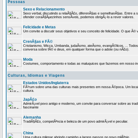
Pessoas
Sexo e Relacionamento
Sexo verbal, discutindo a relaÃ§Ã£o, diferenÃ§as e semelhanÃ§as. Entre a s
ofender coraÃ§Ãµezinhos sensÃ­veis, podemos obrigÃ¡-lo a rever valores.
Felicidade e Metas
Um convite a discutir seus objetivos e seu conceito de felicidade. O que Ã©
CrenÃ§as e FÃ©
Cristianismo, Wicca, Umbanda, judaÃ­smo, ateÃ­smo, evangÃ©licos, ... Tod
conversa sobre fÃ© e deus, em qualquer forma que o adote (ou nÃ£o).
Moda
Costumes, comportamento e todas as maluquices que fazemos em nosso inc
Culturas, Idiomas e Viagens
Estados Unidos/Inglaterra
FÃ³rum sobre uma das culturas mais presentes em nossa Ã©poca. Um local p
cultura.
JapÃ£o
AdmirÃ¡vel povo antigo e moderno, um convite para conversar sobre as trad
fascinante
Alemanha
TradiÃ§Ã£o, competÃªncia e beleza de um povo admirÃ¡vel e peculiar.
China
Uma cultura milenar abrindo caminho a largos passos no novo milÃªnio