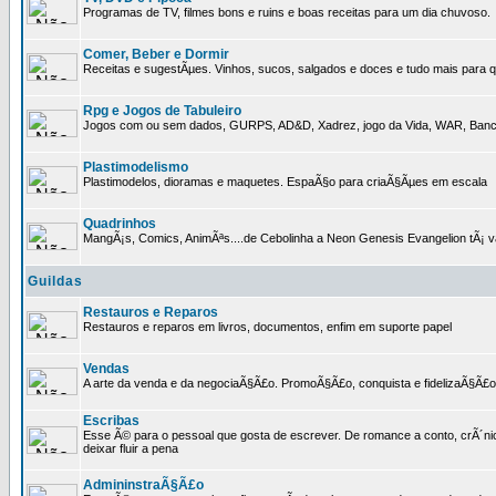
Programas de TV, filmes bons e ruins e boas receitas para um dia chuvoso.
Comer, Beber e Dormir
Receitas e sugestÃµes. Vinhos, sucos, salgados e doces e tudo mais para q
Rpg e Jogos de Tabuleiro
Jogos com ou sem dados, GURPS, AD&D, Xadrez, jogo da Vida, WAR, Banco I
Plastimodelismo
Plastimodelos, dioramas e maquetes. EspaÃ§o para criaÃ§Ãµes em escala
Quadrinhos
MangÃ¡s, Comics, AnimÃªs....de Cebolinha a Neon Genesis Evangelion tÃ¡ va
Guildas
Restauros e Reparos
Restauros e reparos em livros, documentos, enfim em suporte papel
Vendas
A arte da venda e da negociaÃ§Ã£o. PromoÃ§Ã£o, conquista e fidelizaÃ§Ã£o 
Escribas
Esse Ã© para o pessoal que gosta de escrever. De romance a conto, crÃ´nica
deixar fluir a pena
AdmininstraÃ§Ã£o