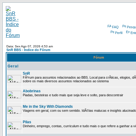
FAQ
Pesqu
Perfil
Ent
Data: Sex Ago 07, 2026 4:53 am
SnR BBS - Índice do Fórum
Fórum
Geral
SnR
FÃ³rum para assuntos relacionados ao BBS. Local para crÃ­ticas, elogios, d
sobre os mais diversos assuntos relacionados ao sistema
Abobrinas
Piadas, besteiras e tudo mais que seja leve e solto, para descontrair
Me in the Sky With Diamonds
Viagens em geral, com ou sem sentido. IdÃ©ias malucas e insights alucinado
Pilas
Dinheiro, emprego, contas, curriculum e tudo mais o que refere a ganhar a v