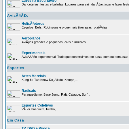
Luzes na EscuridÃ£o
Danceterias, festas e baladas. Lugares para sair, danÃ§ar, jogar e fazer fest
AviaÃ§Ã£o
HelicÃ³pteros
Esquilos, Bells, Robinsons e o que mais tiver asas rotatÃ³rias
Aeroplanos
AviÃµes grandes e pequenos, civis e militares.
Experimentais
AviaÃ§Ã£o experimental. Tudo que construimos em casa, com ou sem asas
Esportes
Artes Marciais
Kung-fu, Tae Know Do, Aikido, Kempo,...
Radicais
Paraquedismo, Base Jump, Raft, Caiaque, Surf...
Esportes Coletivos
VÃ´lei, basquete, futebol,...
Em Casa
TV, DVD e Pipoca