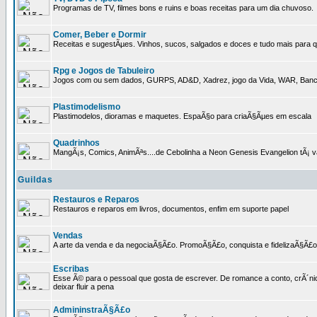
Programas de TV, filmes bons e ruins e boas receitas para um dia chuvoso.
Comer, Beber e Dormir
Receitas e sugestÃµes. Vinhos, sucos, salgados e doces e tudo mais para q
Rpg e Jogos de Tabuleiro
Jogos com ou sem dados, GURPS, AD&D, Xadrez, jogo da Vida, WAR, Banco I
Plastimodelismo
Plastimodelos, dioramas e maquetes. EspaÃ§o para criaÃ§Ãµes em escala
Quadrinhos
MangÃ¡s, Comics, AnimÃªs....de Cebolinha a Neon Genesis Evangelion tÃ¡ va
Guildas
Restauros e Reparos
Restauros e reparos em livros, documentos, enfim em suporte papel
Vendas
A arte da venda e da negociaÃ§Ã£o. PromoÃ§Ã£o, conquista e fidelizaÃ§Ã£o 
Escribas
Esse Ã© para o pessoal que gosta de escrever. De romance a conto, crÃ´nica
deixar fluir a pena
AdmininstraÃ§Ã£o