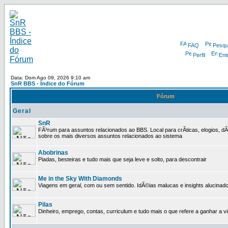
FAQ
Pesqu
Perfil
Ent
Data: Dom Ago 09, 2026 9:10 am
SnR BBS - Índice do Fórum
Fórum
Geral
SnR
FÃ³rum para assuntos relacionados ao BBS. Local para crÃ­ticas, elogios, d
sobre os mais diversos assuntos relacionados ao sistema
Abobrinas
Piadas, besteiras e tudo mais que seja leve e solto, para descontrair
Me in the Sky With Diamonds
Viagens em geral, com ou sem sentido. IdÃ©ias malucas e insights alucinado
Pilas
Dinheiro, emprego, contas, curriculum e tudo mais o que refere a ganhar a v