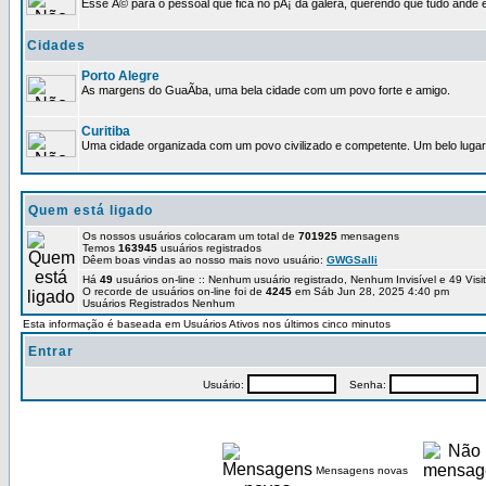
Esse Ã© para o pessoal que fica no pÃ¡ da galera, querendo que tudo ande e
Cidades
Porto Alegre
As margens do GuaÃ­ba, uma bela cidade com um povo forte e amigo.
Curitiba
Uma cidade organizada com um povo civilizado e competente. Um belo lugar 
Quem está ligado
Os nossos usuários colocaram um total de
701925
mensagens
Temos
163945
usuários registrados
Dêem boas vindas ao nosso mais novo usuário:
GWGSalli
Há
49
usuários on-line :: Nenhum usuário registrado, Nenhum Invisível e 49 Vis
O recorde de usuários on-line foi de
4245
em Sáb Jun 28, 2025 4:40 pm
Usuários Registrados Nenhum
Esta informação é baseada em Usuários Ativos nos últimos cinco minutos
Entrar
Usuário:
Senha:
P
Mensagens novas