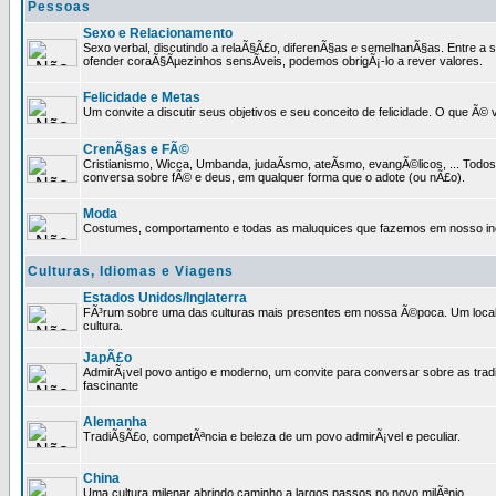
Pessoas
Sexo e Relacionamento
Sexo verbal, discutindo a relaÃ§Ã£o, diferenÃ§as e semelhanÃ§as. Entre a s
ofender coraÃ§Ãµezinhos sensÃ­veis, podemos obrigÃ¡-lo a rever valores.
Felicidade e Metas
Um convite a discutir seus objetivos e seu conceito de felicidade. O que Ã©
CrenÃ§as e FÃ©
Cristianismo, Wicca, Umbanda, judaÃ­smo, ateÃ­smo, evangÃ©licos, ... Tod
conversa sobre fÃ© e deus, em qualquer forma que o adote (ou nÃ£o).
Moda
Costumes, comportamento e todas as maluquices que fazemos em nosso inc
Culturas, Idiomas e Viagens
Estados Unidos/Inglaterra
FÃ³rum sobre uma das culturas mais presentes em nossa Ã©poca. Um local p
cultura.
JapÃ£o
AdmirÃ¡vel povo antigo e moderno, um convite para conversar sobre as trad
fascinante
Alemanha
TradiÃ§Ã£o, competÃªncia e beleza de um povo admirÃ¡vel e peculiar.
China
Uma cultura milenar abrindo caminho a largos passos no novo milÃªnio