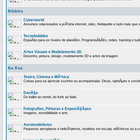
Nibbles
Cyberworld
Assuntos relacionados a prÃ³pria internet, sites, Netiquette e tudo mais que s
Tecnobubbles
EspaÃ§o para os Geeks de plantÃ£o. ProgramaÃ§Ã£o, redes, hacking e tud
Artes Visuais e Modelamento 3D
Desenho, pintura, design, modelamento 3D e artes da imagem
Na Rua
Teatro, Cinema e MÃºsica
Coisas para se apreciar sozinho ou acompanhado. Dicas, opiniÃµes e convit
DanÃ§a
Do ballet ao street, do funk ao fado.
Fotografias, Pinturas e ExposiÃ§Ãµes
Imagens, sensibilidade e arte.
Aeromodelismo
Pequenos aeroplanos e helicÃ³pteros, modelos em escala, elÃ©tricos ou a 