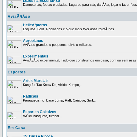
Luzes na EscuridÃ£o
Danceterias, festas e baladas. Lugares para sair, danÃ§ar, jogar e fazer fest
AviaÃ§Ã£o
HelicÃ³pteros
Esquilos, Bells, Robinsons e o que mais tiver asas rotatÃ³rias
Aeroplanos
AviÃµes grandes e pequenos, civis e militares.
Experimentais
AviaÃ§Ã£o experimental. Tudo que construimos em casa, com ou sem asas
Esportes
Artes Marciais
Kung-fu, Tae Know Do, Aikido, Kempo,...
Radicais
Paraquedismo, Base Jump, Raft, Caiaque, Surf...
Esportes Coletivos
VÃ´lei, basquete, futebol,...
Em Casa
TV, DVD e Pipoca