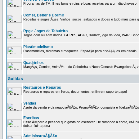
Programas de TV, filmes bons e ruins e boas receitas para um dia chuvoso.
Comer, Beber e Dormir
Receitas e sugestÃµes. Vinhos, sucos, salgados e doces e tudo mais para q
Rpg e Jogos de Tabuleiro
Jogos com ou sem dados, GURPS, AD&D, Xadrez, jogo da Vida, WAR, Banco I
Plastimodelismo
Plastimodelos, dioramas e maquetes. EspaÃ§o para criaÃ§Ãµes em escala
Quadrinhos
MangÃ¡s, Comics, AnimÃªs....de Cebolinha a Neon Genesis Evangelion tÃ¡ va
Guildas
Restauros e Reparos
Restauros e reparos em livros, documentos, enfim em suporte papel
Vendas
A arte da venda e da negociaÃ§Ã£o. PromoÃ§Ã£o, conquista e fidelizaÃ§Ã£o 
Escribas
Esse Ã© para o pessoal que gosta de escrever. De romance a conto, crÃ´nica
deixar fluir a pena
AdmininstraÃ§Ã£o