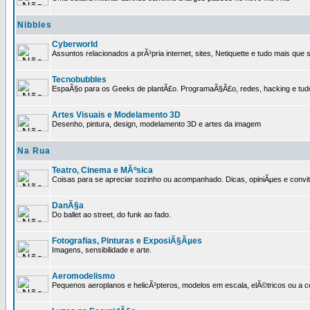
Nibbles
Cyberworld
Assuntos relacionados a prÃ³pria internet, sites, Netiquette e tudo mais que s
Tecnobubbles
EspaÃ§o para os Geeks de plantÃ£o. ProgramaÃ§Ã£o, redes, hacking e tud
Artes Visuais e Modelamento 3D
Desenho, pintura, design, modelamento 3D e artes da imagem
Na Rua
Teatro, Cinema e MÃºsica
Coisas para se apreciar sozinho ou acompanhado. Dicas, opiniÃµes e convit
DanÃ§a
Do ballet ao street, do funk ao fado.
Fotografias, Pinturas e ExposiÃ§Ãµes
Imagens, sensibilidade e arte.
Aeromodelismo
Pequenos aeroplanos e helicÃ³pteros, modelos em escala, elÃ©tricos ou a 