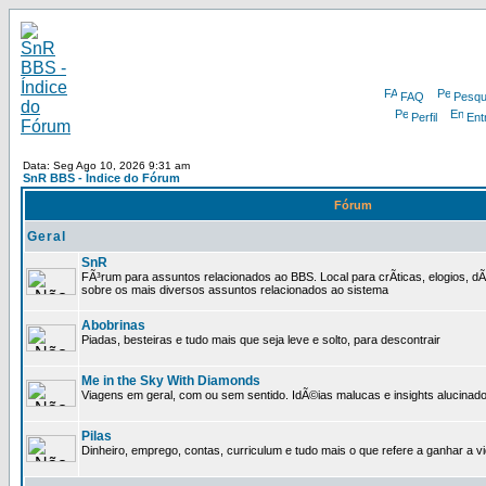
FAQ
Pesqu
Perfil
Ent
Data: Seg Ago 10, 2026 9:31 am
SnR BBS - Índice do Fórum
Fórum
Geral
SnR
FÃ³rum para assuntos relacionados ao BBS. Local para crÃ­ticas, elogios, d
sobre os mais diversos assuntos relacionados ao sistema
Abobrinas
Piadas, besteiras e tudo mais que seja leve e solto, para descontrair
Me in the Sky With Diamonds
Viagens em geral, com ou sem sentido. IdÃ©ias malucas e insights alucinado
Pilas
Dinheiro, emprego, contas, curriculum e tudo mais o que refere a ganhar a v