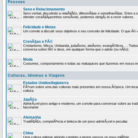
Pessoas
Sexo e Relacionamento
Sexo verbal, discutindo a relaÃ§Ã£o, diferenÃ§as e semelhanÃ§as. Entre a s
ofender coraÃ§Ãµezinhos sensÃ­veis, podemos obrigÃ¡-lo a rever valores.
Felicidade e Metas
Um convite a discutir seus objetivos e seu conceito de felicidade. O que Ã©
CrenÃ§as e FÃ©
Cristianismo, Wicca, Umbanda, judaÃ­smo, ateÃ­smo, evangÃ©licos, ... Tod
conversa sobre fÃ© e deus, em qualquer forma que o adote (ou nÃ£o).
Moda
Costumes, comportamento e todas as maluquices que fazemos em nosso inc
Culturas, Idiomas e Viagens
Estados Unidos/Inglaterra
FÃ³rum sobre uma das culturas mais presentes em nossa Ã©poca. Um local p
cultura.
JapÃ£o
AdmirÃ¡vel povo antigo e moderno, um convite para conversar sobre as trad
fascinante
Alemanha
TradiÃ§Ã£o, competÃªncia e beleza de um povo admirÃ¡vel e peculiar.
China
Uma cultura milenar abrindo caminho a largos passos no novo milÃªnio