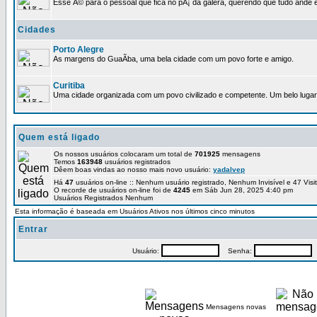
Esse Ã© para o pessoal que fica no pÃ¡ da galera, querendo que tudo ande e
Cidades
Porto Alegre
As margens do GuaÃ­ba, uma bela cidade com um povo forte e amigo.
Curitiba
Uma cidade organizada com um povo civilizado e competente. Um belo lugar 
Quem está ligado
Os nossos usuários colocaram um total de
701925
mensagens
Temos
163948
usuários registrados
Dêem boas vindas ao nosso mais novo usuário:
yadalvep
Há
47
usuários on-line :: Nenhum usuário registrado, Nenhum Invisível e 47 Vis
O recorde de usuários on-line foi de
4245
em Sáb Jun 28, 2025 4:40 pm
Usuários Registrados Nenhum
Esta informação é baseada em Usuários Ativos nos últimos cinco minutos
Entrar
Usuário:
Senha:
P
Mensagens novas