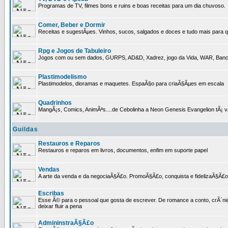
Programas de TV, filmes bons e ruins e boas receitas para um dia chuvoso.
Comer, Beber e Dormir
Receitas e sugestÃµes. Vinhos, sucos, salgados e doces e tudo mais para q
Rpg e Jogos de Tabuleiro
Jogos com ou sem dados, GURPS, AD&D, Xadrez, jogo da Vida, WAR, Banco I
Plastimodelismo
Plastimodelos, dioramas e maquetes. EspaÃ§o para criaÃ§Ãµes em escala
Quadrinhos
MangÃ¡s, Comics, AnimÃªs....de Cebolinha a Neon Genesis Evangelion tÃ¡ va
Guildas
Restauros e Reparos
Restauros e reparos em livros, documentos, enfim em suporte papel
Vendas
A arte da venda e da negociaÃ§Ã£o. PromoÃ§Ã£o, conquista e fidelizaÃ§Ã£o 
Escribas
Esse Ã© para o pessoal que gosta de escrever. De romance a conto, crÃ´nica
deixar fluir a pena
AdmininstraÃ§Ã£o