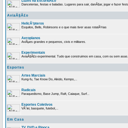
Luzes na EscuridÃ£o
Danceterias, festas e baladas. Lugares para sair, danÃ§ar, jogar e fazer fest
AviaÃ§Ã£o
HelicÃ³pteros
Esquilos, Bells, Robinsons e o que mais tiver asas rotatÃ³rias
Aeroplanos
AviÃµes grandes e pequenos, civis e militares.
Experimentais
AviaÃ§Ã£o experimental. Tudo que construimos em casa, com ou sem asas
Esportes
Artes Marciais
Kung-fu, Tae Know Do, Aikido, Kempo,...
Radicais
Paraquedismo, Base Jump, Raft, Caiaque, Surf...
Esportes Coletivos
VÃ´lei, basquete, futebol,...
Em Casa
TV, DVD e Pipoca