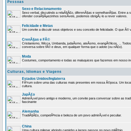
Pessoas
Sexo e Relacionamento
Sexo verbal, discutindo a relaÃ§Ã£o, diferenÃ§as e semelhanÃ§as. Entre a s
ofender coraÃ§Ãµezinhos sensÃ­veis, podemos obrigÃ¡-lo a rever valores.
Felicidade e Metas
Um convite a discutir seus objetivos e seu conceito de felicidade. O que Ã©
CrenÃ§as e FÃ©
Cristianismo, Wicca, Umbanda, judaÃ­smo, ateÃ­smo, evangÃ©licos, ... Tod
conversa sobre fÃ© e deus, em qualquer forma que o adote (ou nÃ£o).
Moda
Costumes, comportamento e todas as maluquices que fazemos em nosso inc
Culturas, Idiomas e Viagens
Estados Unidos/Inglaterra
FÃ³rum sobre uma das culturas mais presentes em nossa Ã©poca. Um local p
cultura.
JapÃ£o
AdmirÃ¡vel povo antigo e moderno, um convite para conversar sobre as trad
fascinante
Alemanha
TradiÃ§Ã£o, competÃªncia e beleza de um povo admirÃ¡vel e peculiar.
China
Uma cultura milenar abrindo caminho a largos passos no novo milÃªnio