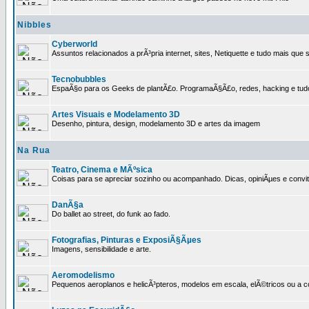
Nibbles
Cyberworld
Assuntos relacionados a prÃ³pria internet, sites, Netiquette e tudo mais que s
Tecnobubbles
EspaÃ§o para os Geeks de plantÃ£o. ProgramaÃ§Ã£o, redes, hacking e tud
Artes Visuais e Modelamento 3D
Desenho, pintura, design, modelamento 3D e artes da imagem
Na Rua
Teatro, Cinema e MÃºsica
Coisas para se apreciar sozinho ou acompanhado. Dicas, opiniÃµes e convit
DanÃ§a
Do ballet ao street, do funk ao fado.
Fotografias, Pinturas e ExposiÃ§Ãµes
Imagens, sensibilidade e arte.
Aeromodelismo
Pequenos aeroplanos e helicÃ³pteros, modelos em escala, elÃ©tricos ou a 