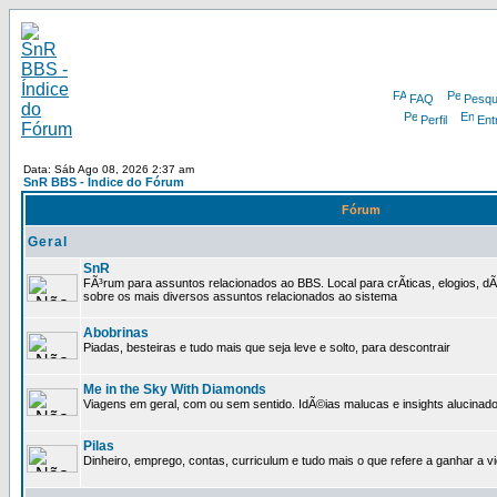
FAQ
Pesqu
Perfil
Ent
Data: Sáb Ago 08, 2026 2:37 am
SnR BBS - Índice do Fórum
Fórum
Geral
SnR
FÃ³rum para assuntos relacionados ao BBS. Local para crÃ­ticas, elogios, d
sobre os mais diversos assuntos relacionados ao sistema
Abobrinas
Piadas, besteiras e tudo mais que seja leve e solto, para descontrair
Me in the Sky With Diamonds
Viagens em geral, com ou sem sentido. IdÃ©ias malucas e insights alucinado
Pilas
Dinheiro, emprego, contas, curriculum e tudo mais o que refere a ganhar a v