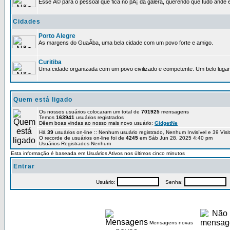
Esse Ã© para o pessoal que fica no pÃ¡ da galera, querendo que tudo ande e
Cidades
Porto Alegre
As margens do GuaÃ­ba, uma bela cidade com um povo forte e amigo.
Curitiba
Uma cidade organizada com um povo civilizado e competente. Um belo lugar 
Quem está ligado
Os nossos usuários colocaram um total de
701925
mensagens
Temos
163941
usuários registrados
Dêem boas vindas ao nosso mais novo usuário:
GidgetNe
Há
39
usuários on-line :: Nenhum usuário registrado, Nenhum Invisível e 39 Vis
O recorde de usuários on-line foi de
4245
em Sáb Jun 28, 2025 4:40 pm
Usuários Registrados Nenhum
Esta informação é baseada em Usuários Ativos nos últimos cinco minutos
Entrar
Usuário:
Senha:
P
Mensagens novas