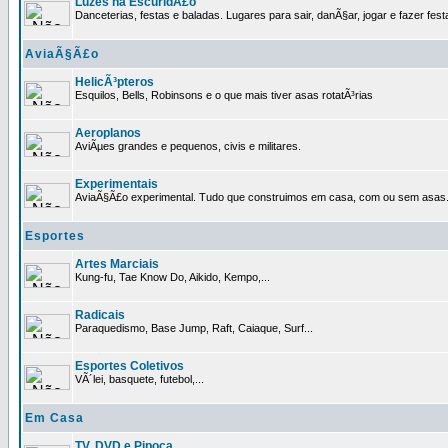
Luzes na EscuridÃ£o
Danceterias, festas e baladas. Lugares para sair, danÃ§ar, jogar e fazer fest
AviaÃ§Ã£o
HelicÃ³pteros
Esquilos, Bells, Robinsons e o que mais tiver asas rotatÃ³rias
Aeroplanos
AviÃµes grandes e pequenos, civis e militares.
Experimentais
AviaÃ§Ã£o experimental. Tudo que construimos em casa, com ou sem asas
Esportes
Artes Marciais
Kung-fu, Tae Know Do, Aikido, Kempo,...
Radicais
Paraquedismo, Base Jump, Raft, Caiaque, Surf...
Esportes Coletivos
VÃ´lei, basquete, futebol,...
Em Casa
TV, DVD e Pipoca