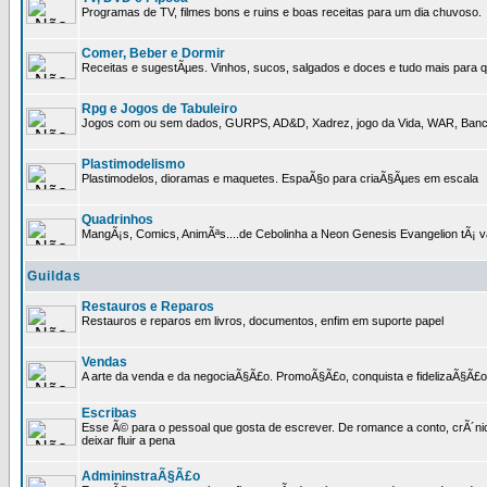
Programas de TV, filmes bons e ruins e boas receitas para um dia chuvoso.
Comer, Beber e Dormir
Receitas e sugestÃµes. Vinhos, sucos, salgados e doces e tudo mais para q
Rpg e Jogos de Tabuleiro
Jogos com ou sem dados, GURPS, AD&D, Xadrez, jogo da Vida, WAR, Banco I
Plastimodelismo
Plastimodelos, dioramas e maquetes. EspaÃ§o para criaÃ§Ãµes em escala
Quadrinhos
MangÃ¡s, Comics, AnimÃªs....de Cebolinha a Neon Genesis Evangelion tÃ¡ va
Guildas
Restauros e Reparos
Restauros e reparos em livros, documentos, enfim em suporte papel
Vendas
A arte da venda e da negociaÃ§Ã£o. PromoÃ§Ã£o, conquista e fidelizaÃ§Ã£o 
Escribas
Esse Ã© para o pessoal que gosta de escrever. De romance a conto, crÃ´nica
deixar fluir a pena
AdmininstraÃ§Ã£o