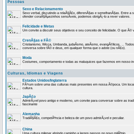
Pessoas
Sexo e Relacionamento
Sexo verbal, discutindo a relaÃ§Ã£o, diferenÃ§as e semelhanÃ§as. Entre a s
ofender coraÃ§Ãµezinhos sensÃ­veis, podemos obrigÃ¡-lo a rever valores.
Felicidade e Metas
Um convite a discutir seus objetivos e seu conceito de felicidade. O que Ã©
CrenÃ§as e FÃ©
Cristianismo, Wicca, Umbanda, judaÃ­smo, ateÃ­smo, evangÃ©licos, ... Tod
conversa sobre fÃ© e deus, em qualquer forma que o adote (ou nÃ£o).
Moda
Costumes, comportamento e todas as maluquices que fazemos em nosso inc
Culturas, Idiomas e Viagens
Estados Unidos/Inglaterra
FÃ³rum sobre uma das culturas mais presentes em nossa Ã©poca. Um local p
cultura.
JapÃ£o
AdmirÃ¡vel povo antigo e moderno, um convite para conversar sobre as trad
fascinante
Alemanha
TradiÃ§Ã£o, competÃªncia e beleza de um povo admirÃ¡vel e peculiar.
China
Uma cultura milenar abrindo caminho a largos passos no novo milÃªnio