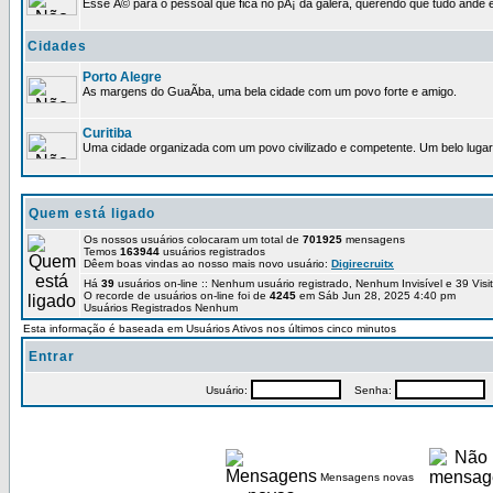
Esse Ã© para o pessoal que fica no pÃ¡ da galera, querendo que tudo ande e
Cidades
Porto Alegre
As margens do GuaÃ­ba, uma bela cidade com um povo forte e amigo.
Curitiba
Uma cidade organizada com um povo civilizado e competente. Um belo lugar 
Quem está ligado
Os nossos usuários colocaram um total de
701925
mensagens
Temos
163944
usuários registrados
Dêem boas vindas ao nosso mais novo usuário:
Digirecruitx
Há
39
usuários on-line :: Nenhum usuário registrado, Nenhum Invisível e 39 Vis
O recorde de usuários on-line foi de
4245
em Sáb Jun 28, 2025 4:40 pm
Usuários Registrados Nenhum
Esta informação é baseada em Usuários Ativos nos últimos cinco minutos
Entrar
Usuário:
Senha:
P
Mensagens novas