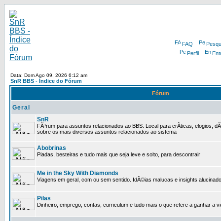
FAQ
Pesqu
Perfil
Ent
Data: Dom Ago 09, 2026 6:12 am
SnR BBS - Índice do Fórum
Fórum
Geral
SnR
FÃ³rum para assuntos relacionados ao BBS. Local para crÃ­ticas, elogios, d
sobre os mais diversos assuntos relacionados ao sistema
Abobrinas
Piadas, besteiras e tudo mais que seja leve e solto, para descontrair
Me in the Sky With Diamonds
Viagens em geral, com ou sem sentido. IdÃ©ias malucas e insights alucinado
Pilas
Dinheiro, emprego, contas, curriculum e tudo mais o que refere a ganhar a v