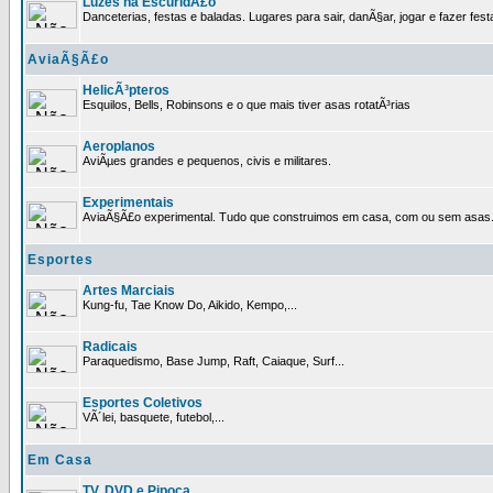
Luzes na EscuridÃ£o
Danceterias, festas e baladas. Lugares para sair, danÃ§ar, jogar e fazer fest
AviaÃ§Ã£o
HelicÃ³pteros
Esquilos, Bells, Robinsons e o que mais tiver asas rotatÃ³rias
Aeroplanos
AviÃµes grandes e pequenos, civis e militares.
Experimentais
AviaÃ§Ã£o experimental. Tudo que construimos em casa, com ou sem asas
Esportes
Artes Marciais
Kung-fu, Tae Know Do, Aikido, Kempo,...
Radicais
Paraquedismo, Base Jump, Raft, Caiaque, Surf...
Esportes Coletivos
VÃ´lei, basquete, futebol,...
Em Casa
TV, DVD e Pipoca