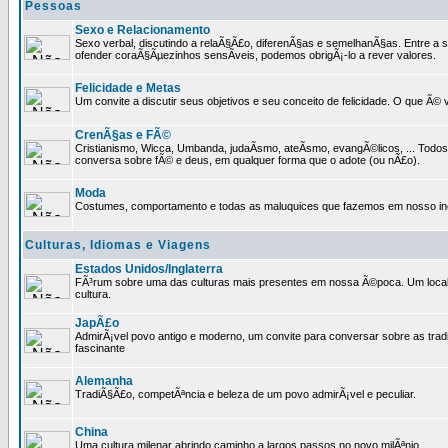
Pessoas
Sexo e Relacionamento
Sexo verbal, discutindo a relaÃ§Ã£o, diferenÃ§as e semelhanÃ§as. Entre a s
ofender coraÃ§Ãµezinhos sensÃ­veis, podemos obrigÃ¡-lo a rever valores.
Felicidade e Metas
Um convite a discutir seus objetivos e seu conceito de felicidade. O que Ã©
CrenÃ§as e FÃ©
Cristianismo, Wicca, Umbanda, judaÃ­smo, ateÃ­smo, evangÃ©licos, ... Tod
conversa sobre fÃ© e deus, em qualquer forma que o adote (ou nÃ£o).
Moda
Costumes, comportamento e todas as maluquices que fazemos em nosso inc
Culturas, Idiomas e Viagens
Estados Unidos/Inglaterra
FÃ³rum sobre uma das culturas mais presentes em nossa Ã©poca. Um local p
cultura.
JapÃ£o
AdmirÃ¡vel povo antigo e moderno, um convite para conversar sobre as trad
fascinante
Alemanha
TradiÃ§Ã£o, competÃªncia e beleza de um povo admirÃ¡vel e peculiar.
China
Uma cultura milenar abrindo caminho a largos passos no novo milÃªnio