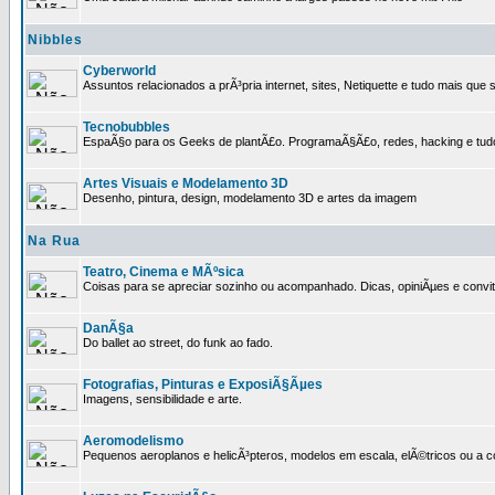
Nibbles
Cyberworld
Assuntos relacionados a prÃ³pria internet, sites, Netiquette e tudo mais que s
Tecnobubbles
EspaÃ§o para os Geeks de plantÃ£o. ProgramaÃ§Ã£o, redes, hacking e tud
Artes Visuais e Modelamento 3D
Desenho, pintura, design, modelamento 3D e artes da imagem
Na Rua
Teatro, Cinema e MÃºsica
Coisas para se apreciar sozinho ou acompanhado. Dicas, opiniÃµes e convit
DanÃ§a
Do ballet ao street, do funk ao fado.
Fotografias, Pinturas e ExposiÃ§Ãµes
Imagens, sensibilidade e arte.
Aeromodelismo
Pequenos aeroplanos e helicÃ³pteros, modelos em escala, elÃ©tricos ou a 