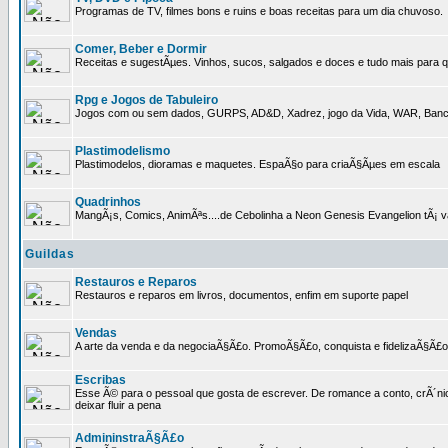
Programas de TV, filmes bons e ruins e boas receitas para um dia chuvoso.
Comer, Beber e Dormir
Receitas e sugestÃµes. Vinhos, sucos, salgados e doces e tudo mais para q
Rpg e Jogos de Tabuleiro
Jogos com ou sem dados, GURPS, AD&D, Xadrez, jogo da Vida, WAR, Banco I
Plastimodelismo
Plastimodelos, dioramas e maquetes. EspaÃ§o para criaÃ§Ãµes em escala
Quadrinhos
MangÃ¡s, Comics, AnimÃªs....de Cebolinha a Neon Genesis Evangelion tÃ¡ va
Guildas
Restauros e Reparos
Restauros e reparos em livros, documentos, enfim em suporte papel
Vendas
A arte da venda e da negociaÃ§Ã£o. PromoÃ§Ã£o, conquista e fidelizaÃ§Ã£o 
Escribas
Esse Ã© para o pessoal que gosta de escrever. De romance a conto, crÃ´nica
deixar fluir a pena
AdmininstraÃ§Ã£o