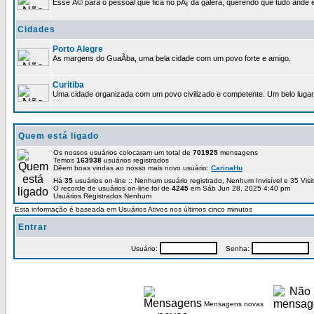
Esse Ã© para o pessoal que fica no pÃ¡ da galera, querendo que tudo ande e
Cidades
Porto Alegre
As margens do GuaÃ­ba, uma bela cidade com um povo forte e amigo.
Curitiba
Uma cidade organizada com um povo civilizado e competente. Um belo lugar 
Quem está ligado
Os nossos usuários colocaram um total de
701925
mensagens
Temos
163938
usuários registrados
Dêem boas vindas ao nosso mais novo usuário:
CarinaHu
Há
35
usuários on-line :: Nenhum usuário registrado, Nenhum Invisível e 35 Vis
O recorde de usuários on-line foi de
4245
em Sáb Jun 28, 2025 4:40 pm
Usuários Registrados Nenhum
Esta informação é baseada em Usuários Ativos nos últimos cinco minutos
Entrar
Usuário:
Senha:
P
Mensagens novas