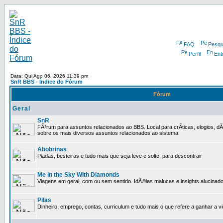
FAQ
Pesqu
Perfil
Ent
Data: Qui Ago 06, 2026 11:39 pm
SnR BBS - Índice do Fórum
Fórum
Geral
SnR
FÃ³rum para assuntos relacionados ao BBS. Local para crÃ­ticas, elogios, d
sobre os mais diversos assuntos relacionados ao sistema
Abobrinas
Piadas, besteiras e tudo mais que seja leve e solto, para descontrair
Me in the Sky With Diamonds
Viagens em geral, com ou sem sentido. IdÃ©ias malucas e insights alucinado
Pilas
Dinheiro, emprego, contas, curriculum e tudo mais o que refere a ganhar a v