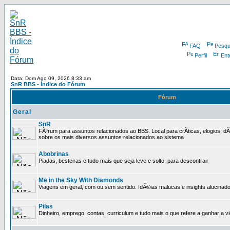
FAQ
Pesqu
Perfil
Ent
Data: Dom Ago 09, 2026 8:33 am
SnR BBS - Índice do Fórum
Fórum
Geral
SnR
FÃ³rum para assuntos relacionados ao BBS. Local para crÃ­ticas, elogios, d
sobre os mais diversos assuntos relacionados ao sistema
Abobrinas
Piadas, besteiras e tudo mais que seja leve e solto, para descontrair
Me in the Sky With Diamonds
Viagens em geral, com ou sem sentido. IdÃ©ias malucas e insights alucinado
Pilas
Dinheiro, emprego, contas, curriculum e tudo mais o que refere a ganhar a v