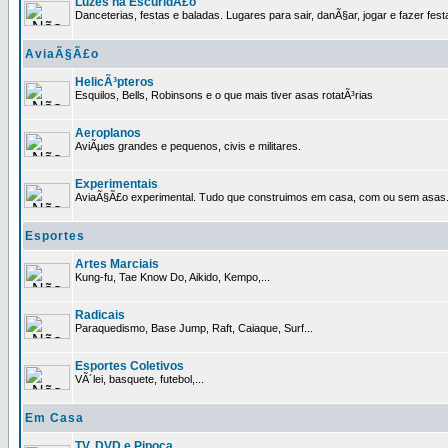
Luzes na EscuridÃ£o
Danceterias, festas e baladas. Lugares para sair, danÃ§ar, jogar e fazer fest
AviaÃ§Ã£o
HelicÃ³pteros
Esquilos, Bells, Robinsons e o que mais tiver asas rotatÃ³rias
Aeroplanos
AviÃµes grandes e pequenos, civis e militares.
Experimentais
AviaÃ§Ã£o experimental. Tudo que construimos em casa, com ou sem asas
Esportes
Artes Marciais
Kung-fu, Tae Know Do, Aikido, Kempo,...
Radicais
Paraquedismo, Base Jump, Raft, Caiaque, Surf...
Esportes Coletivos
VÃ´lei, basquete, futebol,...
Em Casa
TV, DVD e Pipoca