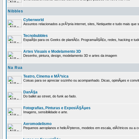
Nibbles
Cyberworld
Assuntos relacionados a prÃ³pria internet, sites, Netiquette e tudo mais que s
Tecnobubbles
EspaÃ§o para os Geeks de plantÃ£o. ProgramaÃ§Ã£o, redes, hacking e tud
Artes Visuais e Modelamento 3D
Desenho, pintura, design, modelamento 3D e artes da imagem
Na Rua
Teatro, Cinema e MÃºsica
Coisas para se apreciar sozinho ou acompanhado. Dicas, opiniÃµes e convit
DanÃ§a
Do ballet ao street, do funk ao fado.
Fotografias, Pinturas e ExposiÃ§Ãµes
Imagens, sensibilidade e arte.
Aeromodelismo
Pequenos aeroplanos e helicÃ³pteros, modelos em escala, elÃ©tricos ou a 