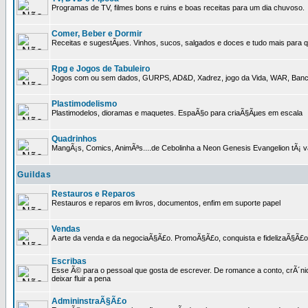
Programas de TV, filmes bons e ruins e boas receitas para um dia chuvoso.
Comer, Beber e Dormir
Receitas e sugestÃµes. Vinhos, sucos, salgados e doces e tudo mais para q
Rpg e Jogos de Tabuleiro
Jogos com ou sem dados, GURPS, AD&D, Xadrez, jogo da Vida, WAR, Banco I
Plastimodelismo
Plastimodelos, dioramas e maquetes. EspaÃ§o para criaÃ§Ãµes em escala
Quadrinhos
MangÃ¡s, Comics, AnimÃªs....de Cebolinha a Neon Genesis Evangelion tÃ¡ va
Guildas
Restauros e Reparos
Restauros e reparos em livros, documentos, enfim em suporte papel
Vendas
A arte da venda e da negociaÃ§Ã£o. PromoÃ§Ã£o, conquista e fidelizaÃ§Ã£o 
Escribas
Esse Ã© para o pessoal que gosta de escrever. De romance a conto, crÃ´nica
deixar fluir a pena
AdmininstraÃ§Ã£o