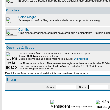
Esse Ã© para o pessoal que fica no pÃ¡ da galera, querendo que tudo ande e
Cidades
Porto Alegre
As margens do GuaÃ­ba, uma bela cidade com um povo forte e amigo.
Curitiba
Uma cidade organizada com um povo civilizado e competente. Um belo lugar 
Quem está ligado
Os nossos usuários colocaram um total de
701925
mensagens
Temos
163944
usuários registrados
Dêem boas vindas ao nosso mais novo usuário:
Digirecruitx
Há
42
usuários on-line :: Nenhum usuário registrado, Nenhum Invisível e 42 Vis
O recorde de usuários on-line foi de
4245
em Sáb Jun 28, 2025 4:40 pm
Usuários Registrados Nenhum
Esta informação é baseada em Usuários Ativos nos últimos cinco minutos
Entrar
Usuário:
Senha:
P
Mensagens novas