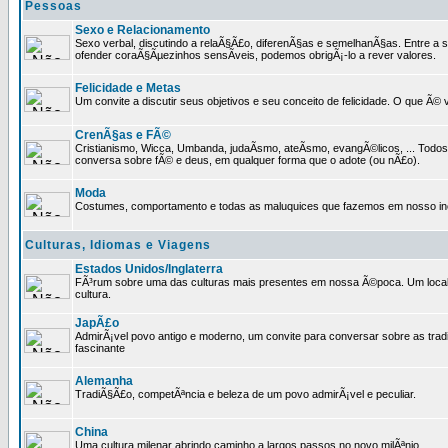
Pessoas
Sexo e Relacionamento
Sexo verbal, discutindo a relaÃ§Ã£o, diferenÃ§as e semelhanÃ§as. Entre a s
ofender coraÃ§Ãµezinhos sensÃ­veis, podemos obrigÃ¡-lo a rever valores.
Felicidade e Metas
Um convite a discutir seus objetivos e seu conceito de felicidade. O que Ã©
CrenÃ§as e FÃ©
Cristianismo, Wicca, Umbanda, judaÃ­smo, ateÃ­smo, evangÃ©licos, ... Tod
conversa sobre fÃ© e deus, em qualquer forma que o adote (ou nÃ£o).
Moda
Costumes, comportamento e todas as maluquices que fazemos em nosso inc
Culturas, Idiomas e Viagens
Estados Unidos/Inglaterra
FÃ³rum sobre uma das culturas mais presentes em nossa Ã©poca. Um local p
cultura.
JapÃ£o
AdmirÃ¡vel povo antigo e moderno, um convite para conversar sobre as trad
fascinante
Alemanha
TradiÃ§Ã£o, competÃªncia e beleza de um povo admirÃ¡vel e peculiar.
China
Uma cultura milenar abrindo caminho a largos passos no novo milÃªnio