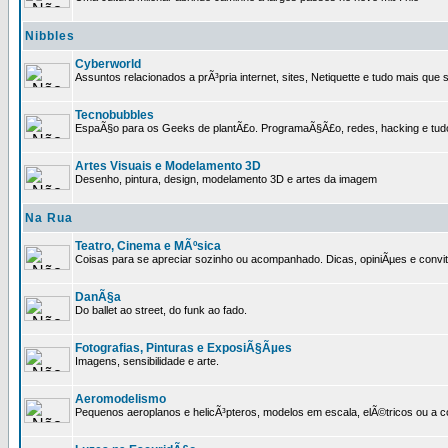
Nibbles
Cyberworld
Assuntos relacionados a prÃ³pria internet, sites, Netiquette e tudo mais que s
Tecnobubbles
EspaÃ§o para os Geeks de plantÃ£o. ProgramaÃ§Ã£o, redes, hacking e tud
Artes Visuais e Modelamento 3D
Desenho, pintura, design, modelamento 3D e artes da imagem
Na Rua
Teatro, Cinema e MÃºsica
Coisas para se apreciar sozinho ou acompanhado. Dicas, opiniÃµes e convit
DanÃ§a
Do ballet ao street, do funk ao fado.
Fotografias, Pinturas e ExposiÃ§Ãµes
Imagens, sensibilidade e arte.
Aeromodelismo
Pequenos aeroplanos e helicÃ³pteros, modelos em escala, elÃ©tricos ou a 