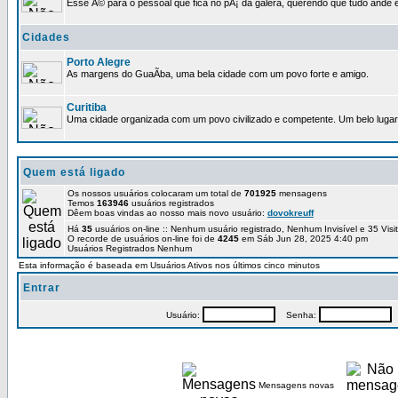
Esse Ã© para o pessoal que fica no pÃ¡ da galera, querendo que tudo ande e
Cidades
Porto Alegre
As margens do GuaÃ­ba, uma bela cidade com um povo forte e amigo.
Curitiba
Uma cidade organizada com um povo civilizado e competente. Um belo lugar 
Quem está ligado
Os nossos usuários colocaram um total de
701925
mensagens
Temos
163946
usuários registrados
Dêem boas vindas ao nosso mais novo usuário:
dovokreuff
Há
35
usuários on-line :: Nenhum usuário registrado, Nenhum Invisível e 35 Vis
O recorde de usuários on-line foi de
4245
em Sáb Jun 28, 2025 4:40 pm
Usuários Registrados Nenhum
Esta informação é baseada em Usuários Ativos nos últimos cinco minutos
Entrar
Usuário:
Senha:
P
Mensagens novas