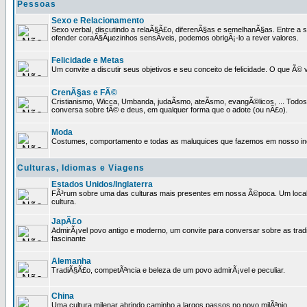
Pessoas
Sexo e Relacionamento
Sexo verbal, discutindo a relaÃ§Ã£o, diferenÃ§as e semelhanÃ§as. Entre a s
ofender coraÃ§Ãµezinhos sensÃ­veis, podemos obrigÃ¡-lo a rever valores.
Felicidade e Metas
Um convite a discutir seus objetivos e seu conceito de felicidade. O que Ã©
CrenÃ§as e FÃ©
Cristianismo, Wicca, Umbanda, judaÃ­smo, ateÃ­smo, evangÃ©licos, ... Tod
conversa sobre fÃ© e deus, em qualquer forma que o adote (ou nÃ£o).
Moda
Costumes, comportamento e todas as maluquices que fazemos em nosso inc
Culturas, Idiomas e Viagens
Estados Unidos/Inglaterra
FÃ³rum sobre uma das culturas mais presentes em nossa Ã©poca. Um local p
cultura.
JapÃ£o
AdmirÃ¡vel povo antigo e moderno, um convite para conversar sobre as trad
fascinante
Alemanha
TradiÃ§Ã£o, competÃªncia e beleza de um povo admirÃ¡vel e peculiar.
China
Uma cultura milenar abrindo caminho a largos passos no novo milÃªnio