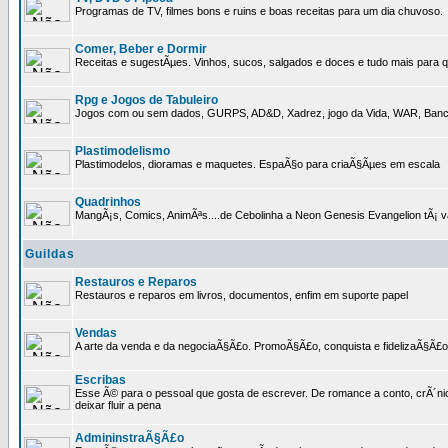
Programas de TV, filmes bons e ruins e boas receitas para um dia chuvoso.
Comer, Beber e Dormir
Receitas e sugestÃµes. Vinhos, sucos, salgados e doces e tudo mais para q
Rpg e Jogos de Tabuleiro
Jogos com ou sem dados, GURPS, AD&D, Xadrez, jogo da Vida, WAR, Banco I
Plastimodelismo
Plastimodelos, dioramas e maquetes. EspaÃ§o para criaÃ§Ãµes em escala
Quadrinhos
MangÃ¡s, Comics, AnimÃªs....de Cebolinha a Neon Genesis Evangelion tÃ¡ va
Guildas
Restauros e Reparos
Restauros e reparos em livros, documentos, enfim em suporte papel
Vendas
A arte da venda e da negociaÃ§Ã£o. PromoÃ§Ã£o, conquista e fidelizaÃ§Ã£o 
Escribas
Esse Ã© para o pessoal que gosta de escrever. De romance a conto, crÃ´nica
deixar fluir a pena
AdmininstraÃ§Ã£o