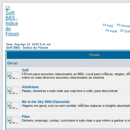
FAQ
Pesqu
Perfil
Ent
Data: Seg Ago 10, 2026 5:41 am
SnR BBS - Índice do Fórum
Fórum
Geral
SnR
FÃ³rum para assuntos relacionados ao BBS. Local para crÃ­ticas, elogios, d
sobre os mais diversos assuntos relacionados ao sistema
Abobrinas
Piadas, besteiras e tudo mais que seja leve e solto, para descontrair
Me in the Sky With Diamonds
Viagens em geral, com ou sem sentido. IdÃ©ias malucas e insights alucinado
Pilas
Dinheiro, emprego, contas, curriculum e tudo mais o que refere a ganhar a v