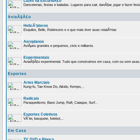
Luzes na EscuridÃ£o
Danceterias, festas e baladas. Lugares para sair, danÃ§ar, jogar e fazer fest
AviaÃ§Ã£o
HelicÃ³pteros
Esquilos, Bells, Robinsons e o que mais tiver asas rotatÃ³rias
Aeroplanos
AviÃµes grandes e pequenos, civis e militares.
Experimentais
AviaÃ§Ã£o experimental. Tudo que construimos em casa, com ou sem asas
Esportes
Artes Marciais
Kung-fu, Tae Know Do, Aikido, Kempo,...
Radicais
Paraquedismo, Base Jump, Raft, Caiaque, Surf...
Esportes Coletivos
VÃ´lei, basquete, futebol,...
Em Casa
TV, DVD e Pipoca