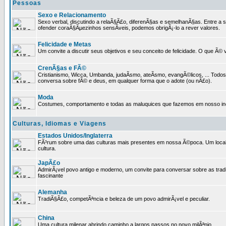
Pessoas
Sexo e Relacionamento
Sexo verbal, discutindo a relaÃ§Ã£o, diferenÃ§as e semelhanÃ§as. Entre a s
ofender coraÃ§Ãµezinhos sensÃ­veis, podemos obrigÃ¡-lo a rever valores.
Felicidade e Metas
Um convite a discutir seus objetivos e seu conceito de felicidade. O que Ã©
CrenÃ§as e FÃ©
Cristianismo, Wicca, Umbanda, judaÃ­smo, ateÃ­smo, evangÃ©licos, ... Tod
conversa sobre fÃ© e deus, em qualquer forma que o adote (ou nÃ£o).
Moda
Costumes, comportamento e todas as maluquices que fazemos em nosso inc
Culturas, Idiomas e Viagens
Estados Unidos/Inglaterra
FÃ³rum sobre uma das culturas mais presentes em nossa Ã©poca. Um local p
cultura.
JapÃ£o
AdmirÃ¡vel povo antigo e moderno, um convite para conversar sobre as trad
fascinante
Alemanha
TradiÃ§Ã£o, competÃªncia e beleza de um povo admirÃ¡vel e peculiar.
China
Uma cultura milenar abrindo caminho a largos passos no novo milÃªnio