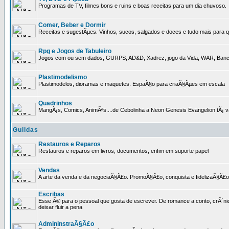
Programas de TV, filmes bons e ruins e boas receitas para um dia chuvoso.
Comer, Beber e Dormir
Receitas e sugestÃµes. Vinhos, sucos, salgados e doces e tudo mais para q
Rpg e Jogos de Tabuleiro
Jogos com ou sem dados, GURPS, AD&D, Xadrez, jogo da Vida, WAR, Banco I
Plastimodelismo
Plastimodelos, dioramas e maquetes. EspaÃ§o para criaÃ§Ãµes em escala
Quadrinhos
MangÃ¡s, Comics, AnimÃªs....de Cebolinha a Neon Genesis Evangelion tÃ¡ va
Guildas
Restauros e Reparos
Restauros e reparos em livros, documentos, enfim em suporte papel
Vendas
A arte da venda e da negociaÃ§Ã£o. PromoÃ§Ã£o, conquista e fidelizaÃ§Ã£o 
Escribas
Esse Ã© para o pessoal que gosta de escrever. De romance a conto, crÃ´nica
deixar fluir a pena
AdmininstraÃ§Ã£o