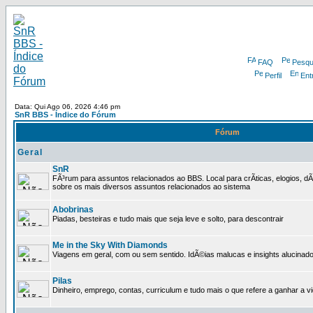
FAQ
Pesqu
Perfil
Ent
Data: Qui Ago 06, 2026 4:46 pm
SnR BBS - Índice do Fórum
Fórum
Geral
SnR
FÃ³rum para assuntos relacionados ao BBS. Local para crÃ­ticas, elogios, d
sobre os mais diversos assuntos relacionados ao sistema
Abobrinas
Piadas, besteiras e tudo mais que seja leve e solto, para descontrair
Me in the Sky With Diamonds
Viagens em geral, com ou sem sentido. IdÃ©ias malucas e insights alucinado
Pilas
Dinheiro, emprego, contas, curriculum e tudo mais o que refere a ganhar a v