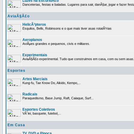
Luzes na EscuridÃ£o
Danceterias, festas e baladas. Lugares para sair, danÃ§ar, jogar e fazer fest
AviaÃ§Ã£o
HelicÃ³pteros
Esquilos, Bells, Robinsons e o que mais tiver asas rotatÃ³rias
Aeroplanos
AviÃµes grandes e pequenos, civis e militares.
Experimentais
AviaÃ§Ã£o experimental. Tudo que construimos em casa, com ou sem asas
Esportes
Artes Marciais
Kung-fu, Tae Know Do, Aikido, Kempo,...
Radicais
Paraquedismo, Base Jump, Raft, Caiaque, Surf...
Esportes Coletivos
VÃ´lei, basquete, futebol,...
Em Casa
TV, DVD e Pipoca