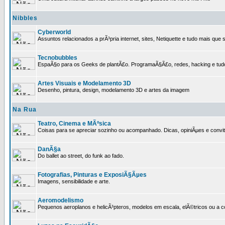
Nibbles
Cyberworld
Assuntos relacionados a prÃ³pria internet, sites, Netiquette e tudo mais que s
Tecnobubbles
EspaÃ§o para os Geeks de plantÃ£o. ProgramaÃ§Ã£o, redes, hacking e tud
Artes Visuais e Modelamento 3D
Desenho, pintura, design, modelamento 3D e artes da imagem
Na Rua
Teatro, Cinema e MÃºsica
Coisas para se apreciar sozinho ou acompanhado. Dicas, opiniÃµes e convit
DanÃ§a
Do ballet ao street, do funk ao fado.
Fotografias, Pinturas e ExposiÃ§Ãµes
Imagens, sensibilidade e arte.
Aeromodelismo
Pequenos aeroplanos e helicÃ³pteros, modelos em escala, elÃ©tricos ou a 