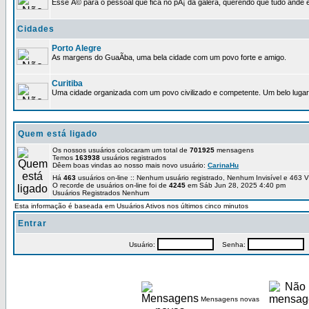
Esse Ã© para o pessoal que fica no pÃ¡ da galera, querendo que tudo ande e
Cidades
Porto Alegre
As margens do GuaÃ­ba, uma bela cidade com um povo forte e amigo.
Curitiba
Uma cidade organizada com um povo civilizado e competente. Um belo lugar 
Quem está ligado
Os nossos usuários colocaram um total de
701925
mensagens
Temos
163938
usuários registrados
Dêem boas vindas ao nosso mais novo usuário:
CarinaHu
Há
463
usuários on-line :: Nenhum usuário registrado, Nenhum Invisível e 463 V
O recorde de usuários on-line foi de
4245
em Sáb Jun 28, 2025 4:40 pm
Usuários Registrados Nenhum
Esta informação é baseada em Usuários Ativos nos últimos cinco minutos
Entrar
Usuário:
Senha:
P
Mensagens novas