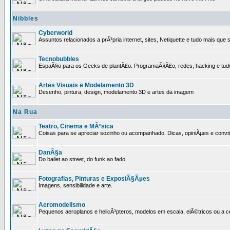
Nibbles
Cyberworld
Assuntos relacionados a prÃ³pria internet, sites, Netiquette e tudo mais que s
Tecnobubbles
EspaÃ§o para os Geeks de plantÃ£o. ProgramaÃ§Ã£o, redes, hacking e tud
Artes Visuais e Modelamento 3D
Desenho, pintura, design, modelamento 3D e artes da imagem
Na Rua
Teatro, Cinema e MÃºsica
Coisas para se apreciar sozinho ou acompanhado. Dicas, opiniÃµes e convit
DanÃ§a
Do ballet ao street, do funk ao fado.
Fotografias, Pinturas e ExposiÃ§Ãµes
Imagens, sensibilidade e arte.
Aeromodelismo
Pequenos aeroplanos e helicÃ³pteros, modelos em escala, elÃ©tricos ou a 