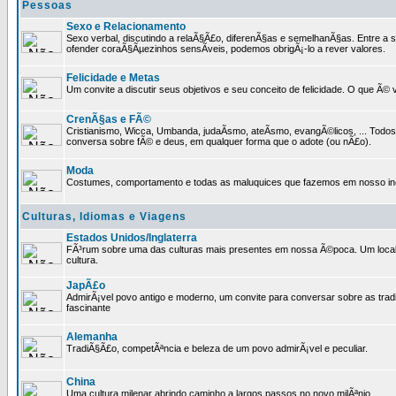
Pessoas
Sexo e Relacionamento
Sexo verbal, discutindo a relaÃ§Ã£o, diferenÃ§as e semelhanÃ§as. Entre a s
ofender coraÃ§Ãµezinhos sensÃ­veis, podemos obrigÃ¡-lo a rever valores.
Felicidade e Metas
Um convite a discutir seus objetivos e seu conceito de felicidade. O que Ã©
CrenÃ§as e FÃ©
Cristianismo, Wicca, Umbanda, judaÃ­smo, ateÃ­smo, evangÃ©licos, ... Tod
conversa sobre fÃ© e deus, em qualquer forma que o adote (ou nÃ£o).
Moda
Costumes, comportamento e todas as maluquices que fazemos em nosso inc
Culturas, Idiomas e Viagens
Estados Unidos/Inglaterra
FÃ³rum sobre uma das culturas mais presentes em nossa Ã©poca. Um local p
cultura.
JapÃ£o
AdmirÃ¡vel povo antigo e moderno, um convite para conversar sobre as trad
fascinante
Alemanha
TradiÃ§Ã£o, competÃªncia e beleza de um povo admirÃ¡vel e peculiar.
China
Uma cultura milenar abrindo caminho a largos passos no novo milÃªnio