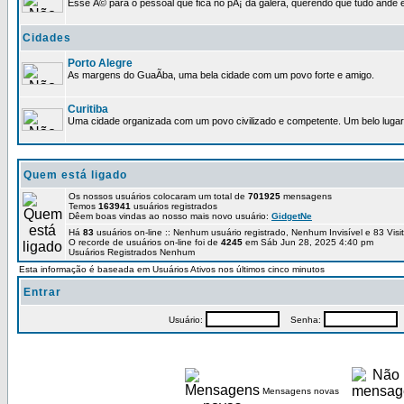
Esse Ã© para o pessoal que fica no pÃ¡ da galera, querendo que tudo ande e
Cidades
Porto Alegre
As margens do GuaÃ­ba, uma bela cidade com um povo forte e amigo.
Curitiba
Uma cidade organizada com um povo civilizado e competente. Um belo lugar 
Quem está ligado
Os nossos usuários colocaram um total de
701925
mensagens
Temos
163941
usuários registrados
Dêem boas vindas ao nosso mais novo usuário:
GidgetNe
Há
83
usuários on-line :: Nenhum usuário registrado, Nenhum Invisível e 83 Vis
O recorde de usuários on-line foi de
4245
em Sáb Jun 28, 2025 4:40 pm
Usuários Registrados Nenhum
Esta informação é baseada em Usuários Ativos nos últimos cinco minutos
Entrar
Usuário:
Senha:
P
Mensagens novas