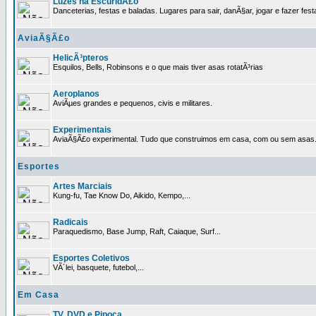
Luzes na EscuridÃ£o
Danceterias, festas e baladas. Lugares para sair, danÃ§ar, jogar e fazer fest
AviaÃ§Ã£o
HelicÃ³pteros
Esquilos, Bells, Robinsons e o que mais tiver asas rotatÃ³rias
Aeroplanos
AviÃµes grandes e pequenos, civis e militares.
Experimentais
AviaÃ§Ã£o experimental. Tudo que construimos em casa, com ou sem asas
Esportes
Artes Marciais
Kung-fu, Tae Know Do, Aikido, Kempo,...
Radicais
Paraquedismo, Base Jump, Raft, Caiaque, Surf...
Esportes Coletivos
VÃ´lei, basquete, futebol,...
Em Casa
TV, DVD e Pipoca