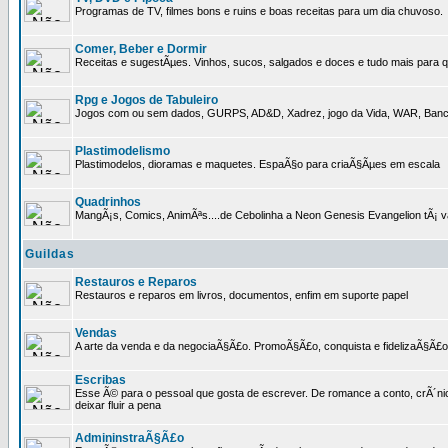
Programas de TV, filmes bons e ruins e boas receitas para um dia chuvoso.
Comer, Beber e Dormir
Receitas e sugestÃµes. Vinhos, sucos, salgados e doces e tudo mais para q
Rpg e Jogos de Tabuleiro
Jogos com ou sem dados, GURPS, AD&D, Xadrez, jogo da Vida, WAR, Banco I
Plastimodelismo
Plastimodelos, dioramas e maquetes. EspaÃ§o para criaÃ§Ãµes em escala
Quadrinhos
MangÃ¡s, Comics, AnimÃªs....de Cebolinha a Neon Genesis Evangelion tÃ¡ va
Guildas
Restauros e Reparos
Restauros e reparos em livros, documentos, enfim em suporte papel
Vendas
A arte da venda e da negociaÃ§Ã£o. PromoÃ§Ã£o, conquista e fidelizaÃ§Ã£o 
Escribas
Esse Ã© para o pessoal que gosta de escrever. De romance a conto, crÃ´nica
deixar fluir a pena
AdmininstraÃ§Ã£o