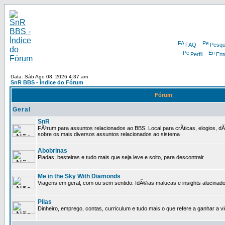
FAQ
Pesqu
Perfil
Ent
Data: Sáb Ago 08, 2026 4:37 am
SnR BBS - Índice do Fórum
Fórum
Geral
SnR
FÃ³rum para assuntos relacionados ao BBS. Local para crÃ­ticas, elogios, d
sobre os mais diversos assuntos relacionados ao sistema
Abobrinas
Piadas, besteiras e tudo mais que seja leve e solto, para descontrair
Me in the Sky With Diamonds
Viagens em geral, com ou sem sentido. IdÃ©ias malucas e insights alucinado
Pilas
Dinheiro, emprego, contas, curriculum e tudo mais o que refere a ganhar a v