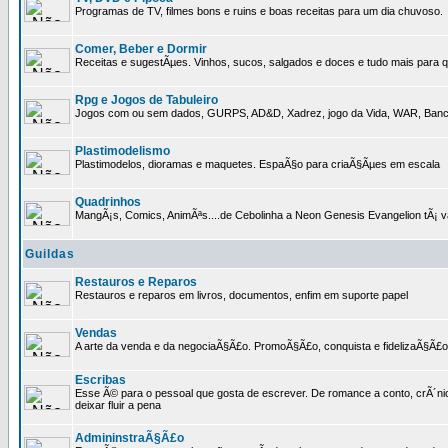
Programas de TV, filmes bons e ruins e boas receitas para um dia chuvoso.
Comer, Beber e Dormir
Receitas e sugestÃµes. Vinhos, sucos, salgados e doces e tudo mais para q
Rpg e Jogos de Tabuleiro
Jogos com ou sem dados, GURPS, AD&D, Xadrez, jogo da Vida, WAR, Banco I
Plastimodelismo
Plastimodelos, dioramas e maquetes. EspaÃ§o para criaÃ§Ãµes em escala
Quadrinhos
MangÃ¡s, Comics, AnimÃªs....de Cebolinha a Neon Genesis Evangelion tÃ¡ va
Guildas
Restauros e Reparos
Restauros e reparos em livros, documentos, enfim em suporte papel
Vendas
A arte da venda e da negociaÃ§Ã£o. PromoÃ§Ã£o, conquista e fidelizaÃ§Ã£o 
Escribas
Esse Ã© para o pessoal que gosta de escrever. De romance a conto, crÃ´nica
deixar fluir a pena
AdmininstraÃ§Ã£o