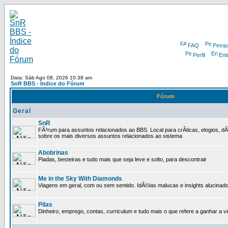
FAQ
Pesqu
Perfil
Ent
Data: Sáb Ago 08, 2026 10:38 am
SnR BBS - Índice do Fórum
Fórum
Geral
SnR
FÃ³rum para assuntos relacionados ao BBS. Local para crÃ­ticas, elogios, d
sobre os mais diversos assuntos relacionados ao sistema
Abobrinas
Piadas, besteiras e tudo mais que seja leve e solto, para descontrair
Me in the Sky With Diamonds
Viagens em geral, com ou sem sentido. IdÃ©ias malucas e insights alucinado
Pilas
Dinheiro, emprego, contas, curriculum e tudo mais o que refere a ganhar a v