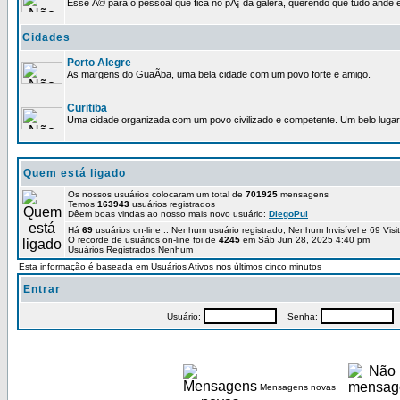
Esse Ã© para o pessoal que fica no pÃ¡ da galera, querendo que tudo ande e
Cidades
Porto Alegre
As margens do GuaÃ­ba, uma bela cidade com um povo forte e amigo.
Curitiba
Uma cidade organizada com um povo civilizado e competente. Um belo lugar 
Quem está ligado
Os nossos usuários colocaram um total de
701925
mensagens
Temos
163943
usuários registrados
Dêem boas vindas ao nosso mais novo usuário:
DiegoPul
Há
69
usuários on-line :: Nenhum usuário registrado, Nenhum Invisível e 69 Vis
O recorde de usuários on-line foi de
4245
em Sáb Jun 28, 2025 4:40 pm
Usuários Registrados Nenhum
Esta informação é baseada em Usuários Ativos nos últimos cinco minutos
Entrar
Usuário:
Senha:
P
Mensagens novas