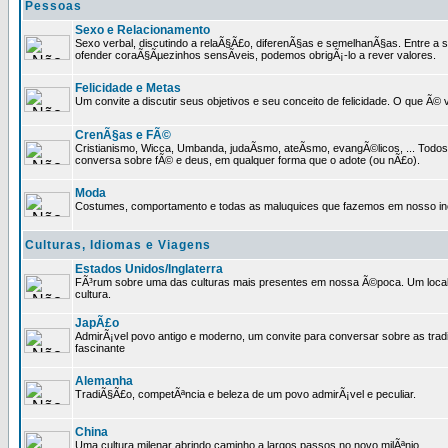
Pessoas
Sexo e Relacionamento
Sexo verbal, discutindo a relaÃ§Ã£o, diferenÃ§as e semelhanÃ§as. Entre a s
ofender coraÃ§Ãµezinhos sensÃ­veis, podemos obrigÃ¡-lo a rever valores.
Felicidade e Metas
Um convite a discutir seus objetivos e seu conceito de felicidade. O que Ã©
CrenÃ§as e FÃ©
Cristianismo, Wicca, Umbanda, judaÃ­smo, ateÃ­smo, evangÃ©licos, ... Tod
conversa sobre fÃ© e deus, em qualquer forma que o adote (ou nÃ£o).
Moda
Costumes, comportamento e todas as maluquices que fazemos em nosso inc
Culturas, Idiomas e Viagens
Estados Unidos/Inglaterra
FÃ³rum sobre uma das culturas mais presentes em nossa Ã©poca. Um local p
cultura.
JapÃ£o
AdmirÃ¡vel povo antigo e moderno, um convite para conversar sobre as trad
fascinante
Alemanha
TradiÃ§Ã£o, competÃªncia e beleza de um povo admirÃ¡vel e peculiar.
China
Uma cultura milenar abrindo caminho a largos passos no novo milÃªnio