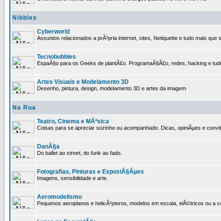
Nibbles
Cyberworld
Assuntos relacionados a prÃ³pria internet, sites, Netiquette e tudo mais que s
Tecnobubbles
EspaÃ§o para os Geeks de plantÃ£o. ProgramaÃ§Ã£o, redes, hacking e tud
Artes Visuais e Modelamento 3D
Desenho, pintura, design, modelamento 3D e artes da imagem
Na Rua
Teatro, Cinema e MÃºsica
Coisas para se apreciar sozinho ou acompanhado. Dicas, opiniÃµes e convit
DanÃ§a
Do ballet ao street, do funk ao fado.
Fotografias, Pinturas e ExposiÃ§Ãµes
Imagens, sensibilidade e arte.
Aeromodelismo
Pequenos aeroplanos e helicÃ³pteros, modelos em escala, elÃ©tricos ou a 