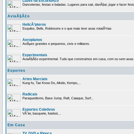
Luzes na EscuridÃ£o
Danceterias, festas e baladas. Lugares para sair, danÃ§ar, jogar e fazer fest
AviaÃ§Ã£o
HelicÃ³pteros
Esquilos, Bells, Robinsons e o que mais tiver asas rotatÃ³rias
Aeroplanos
AviÃµes grandes e pequenos, civis e militares.
Experimentais
AviaÃ§Ã£o experimental. Tudo que construimos em casa, com ou sem asas
Esportes
Artes Marciais
Kung-fu, Tae Know Do, Aikido, Kempo,...
Radicais
Paraquedismo, Base Jump, Raft, Caiaque, Surf...
Esportes Coletivos
VÃ´lei, basquete, futebol,...
Em Casa
TV, DVD e Pipoca