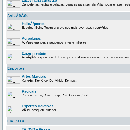
Luzes na EscuridÃ£o
Danceterias, festas e baladas. Lugares para sair, danÃ§ar, jogar e fazer fest
AviaÃ§Ã£o
HelicÃ³pteros
Esquilos, Bells, Robinsons e o que mais tiver asas rotatÃ³rias
Aeroplanos
AviÃµes grandes e pequenos, civis e militares.
Experimentais
AviaÃ§Ã£o experimental. Tudo que construimos em casa, com ou sem asas
Esportes
Artes Marciais
Kung-fu, Tae Know Do, Aikido, Kempo,...
Radicais
Paraquedismo, Base Jump, Raft, Caiaque, Surf...
Esportes Coletivos
VÃ´lei, basquete, futebol,...
Em Casa
TV, DVD e Pipoca