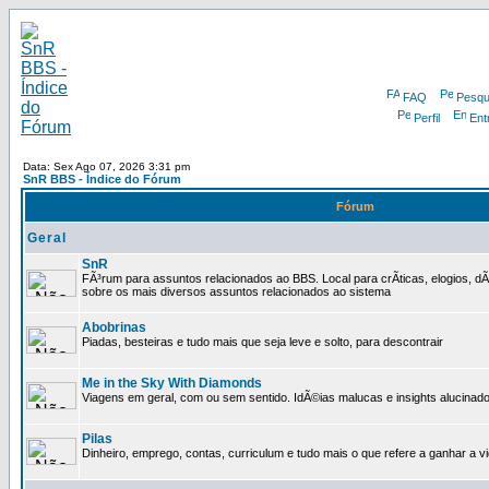
FAQ
Pesqu
Perfil
Ent
Data: Sex Ago 07, 2026 3:31 pm
SnR BBS - Índice do Fórum
Fórum
Geral
SnR
FÃ³rum para assuntos relacionados ao BBS. Local para crÃ­ticas, elogios, d
sobre os mais diversos assuntos relacionados ao sistema
Abobrinas
Piadas, besteiras e tudo mais que seja leve e solto, para descontrair
Me in the Sky With Diamonds
Viagens em geral, com ou sem sentido. IdÃ©ias malucas e insights alucinado
Pilas
Dinheiro, emprego, contas, curriculum e tudo mais o que refere a ganhar a v