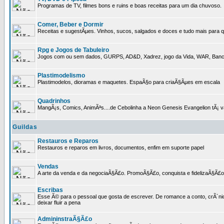
Programas de TV, filmes bons e ruins e boas receitas para um dia chuvoso.
Comer, Beber e Dormir
Receitas e sugestÃµes. Vinhos, sucos, salgados e doces e tudo mais para q
Rpg e Jogos de Tabuleiro
Jogos com ou sem dados, GURPS, AD&D, Xadrez, jogo da Vida, WAR, Banco I
Plastimodelismo
Plastimodelos, dioramas e maquetes. EspaÃ§o para criaÃ§Ãµes em escala
Quadrinhos
MangÃ¡s, Comics, AnimÃªs....de Cebolinha a Neon Genesis Evangelion tÃ¡ va
Guildas
Restauros e Reparos
Restauros e reparos em livros, documentos, enfim em suporte papel
Vendas
A arte da venda e da negociaÃ§Ã£o. PromoÃ§Ã£o, conquista e fidelizaÃ§Ã£o 
Escribas
Esse Ã© para o pessoal que gosta de escrever. De romance a conto, crÃ´nica
deixar fluir a pena
AdmininstraÃ§Ã£o