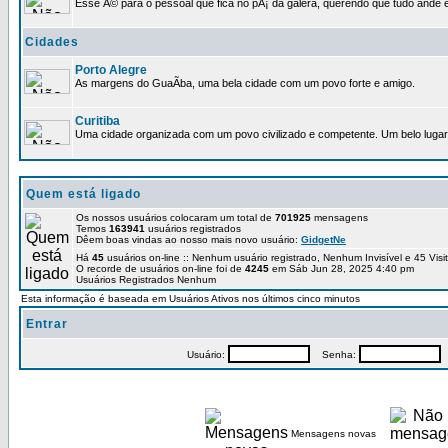
Esse Ã© para o pessoal que fica no pÃ¡ da galera, querendo que tudo ande e
Cidades
Porto Alegre
As margens do GuaÃ­ba, uma bela cidade com um povo forte e amigo.
Curitiba
Uma cidade organizada com um povo civilizado e competente. Um belo lugar 
Quem está ligado
Os nossos usuários colocaram um total de
701925
mensagens
Temos
163941
usuários registrados
Dêem boas vindas ao nosso mais novo usuário:
GidgetNe
Há
45
usuários on-line :: Nenhum usuário registrado, Nenhum Invisível e 45 Vis
O recorde de usuários on-line foi de
4245
em Sáb Jun 28, 2025 4:40 pm
Usuários Registrados Nenhum
Esta informação é baseada em Usuários Ativos nos últimos cinco minutos
Entrar
Usuário:
Senha:
P
Mensagens novas