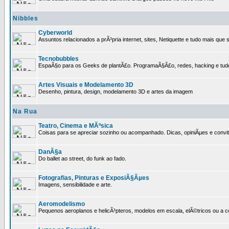
Nibbles
Cyberworld
Assuntos relacionados a prÃ³pria internet, sites, Netiquette e tudo mais que s
Tecnobubbles
EspaÃ§o para os Geeks de plantÃ£o. ProgramaÃ§Ã£o, redes, hacking e tud
Artes Visuais e Modelamento 3D
Desenho, pintura, design, modelamento 3D e artes da imagem
Na Rua
Teatro, Cinema e MÃºsica
Coisas para se apreciar sozinho ou acompanhado. Dicas, opiniÃµes e convit
DanÃ§a
Do ballet ao street, do funk ao fado.
Fotografias, Pinturas e ExposiÃ§Ãµes
Imagens, sensibilidade e arte.
Aeromodelismo
Pequenos aeroplanos e helicÃ³pteros, modelos em escala, elÃ©tricos ou a 