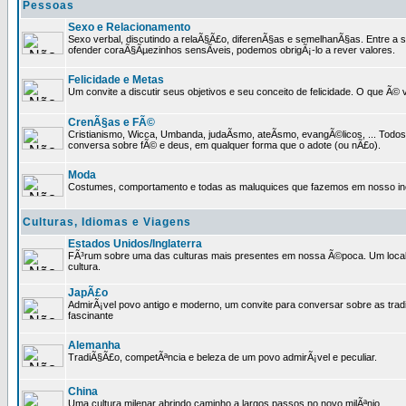
Pessoas
Sexo e Relacionamento
Sexo verbal, discutindo a relaÃ§Ã£o, diferenÃ§as e semelhanÃ§as. Entre a s
ofender coraÃ§Ãµezinhos sensÃ­veis, podemos obrigÃ¡-lo a rever valores.
Felicidade e Metas
Um convite a discutir seus objetivos e seu conceito de felicidade. O que Ã©
CrenÃ§as e FÃ©
Cristianismo, Wicca, Umbanda, judaÃ­smo, ateÃ­smo, evangÃ©licos, ... Tod
conversa sobre fÃ© e deus, em qualquer forma que o adote (ou nÃ£o).
Moda
Costumes, comportamento e todas as maluquices que fazemos em nosso inc
Culturas, Idiomas e Viagens
Estados Unidos/Inglaterra
FÃ³rum sobre uma das culturas mais presentes em nossa Ã©poca. Um local p
cultura.
JapÃ£o
AdmirÃ¡vel povo antigo e moderno, um convite para conversar sobre as trad
fascinante
Alemanha
TradiÃ§Ã£o, competÃªncia e beleza de um povo admirÃ¡vel e peculiar.
China
Uma cultura milenar abrindo caminho a largos passos no novo milÃªnio