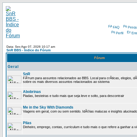
FAQ
Pesqu
Perfil
Ent
Data: Sex Ago 07, 2026 10:17 am
SnR BBS - Índice do Fórum
Fórum
Geral
SnR
FÃ³rum para assuntos relacionados ao BBS. Local para crÃ­ticas, elogios, d
sobre os mais diversos assuntos relacionados ao sistema
Abobrinas
Piadas, besteiras e tudo mais que seja leve e solto, para descontrair
Me in the Sky With Diamonds
Viagens em geral, com ou sem sentido. IdÃ©ias malucas e insights alucinado
Pilas
Dinheiro, emprego, contas, curriculum e tudo mais o que refere a ganhar a v