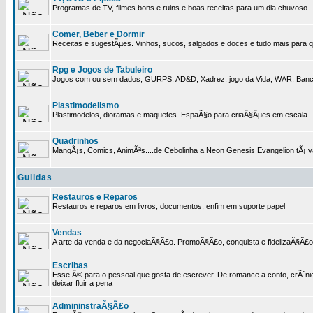
Programas de TV, filmes bons e ruins e boas receitas para um dia chuvoso.
Comer, Beber e Dormir
Receitas e sugestÃµes. Vinhos, sucos, salgados e doces e tudo mais para q
Rpg e Jogos de Tabuleiro
Jogos com ou sem dados, GURPS, AD&D, Xadrez, jogo da Vida, WAR, Banco I
Plastimodelismo
Plastimodelos, dioramas e maquetes. EspaÃ§o para criaÃ§Ãµes em escala
Quadrinhos
MangÃ¡s, Comics, AnimÃªs....de Cebolinha a Neon Genesis Evangelion tÃ¡ va
Guildas
Restauros e Reparos
Restauros e reparos em livros, documentos, enfim em suporte papel
Vendas
A arte da venda e da negociaÃ§Ã£o. PromoÃ§Ã£o, conquista e fidelizaÃ§Ã£o 
Escribas
Esse Ã© para o pessoal que gosta de escrever. De romance a conto, crÃ´nica
deixar fluir a pena
AdmininstraÃ§Ã£o