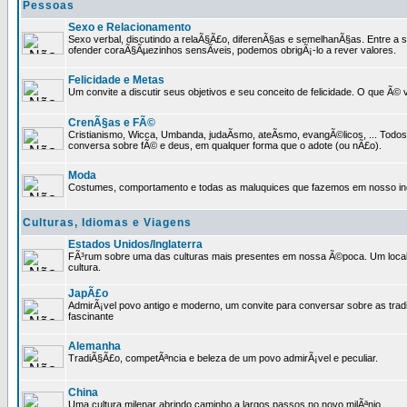
Pessoas
Sexo e Relacionamento
Sexo verbal, discutindo a relaÃ§Ã£o, diferenÃ§as e semelhanÃ§as. Entre a s
ofender coraÃ§Ãµezinhos sensÃ­veis, podemos obrigÃ¡-lo a rever valores.
Felicidade e Metas
Um convite a discutir seus objetivos e seu conceito de felicidade. O que Ã©
CrenÃ§as e FÃ©
Cristianismo, Wicca, Umbanda, judaÃ­smo, ateÃ­smo, evangÃ©licos, ... Tod
conversa sobre fÃ© e deus, em qualquer forma que o adote (ou nÃ£o).
Moda
Costumes, comportamento e todas as maluquices que fazemos em nosso inc
Culturas, Idiomas e Viagens
Estados Unidos/Inglaterra
FÃ³rum sobre uma das culturas mais presentes em nossa Ã©poca. Um local p
cultura.
JapÃ£o
AdmirÃ¡vel povo antigo e moderno, um convite para conversar sobre as trad
fascinante
Alemanha
TradiÃ§Ã£o, competÃªncia e beleza de um povo admirÃ¡vel e peculiar.
China
Uma cultura milenar abrindo caminho a largos passos no novo milÃªnio