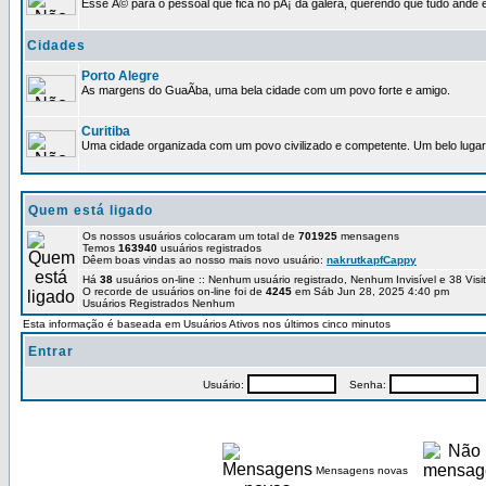
Esse Ã© para o pessoal que fica no pÃ¡ da galera, querendo que tudo ande e
Cidades
Porto Alegre
As margens do GuaÃ­ba, uma bela cidade com um povo forte e amigo.
Curitiba
Uma cidade organizada com um povo civilizado e competente. Um belo lugar 
Quem está ligado
Os nossos usuários colocaram um total de
701925
mensagens
Temos
163940
usuários registrados
Dêem boas vindas ao nosso mais novo usuário:
nakrutkapfCappy
Há
38
usuários on-line :: Nenhum usuário registrado, Nenhum Invisível e 38 Vis
O recorde de usuários on-line foi de
4245
em Sáb Jun 28, 2025 4:40 pm
Usuários Registrados Nenhum
Esta informação é baseada em Usuários Ativos nos últimos cinco minutos
Entrar
Usuário:
Senha:
P
Mensagens novas