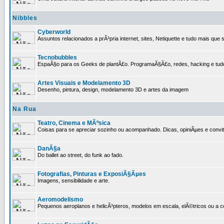
Nibbles
Cyberworld
Assuntos relacionados a prÃ³pria internet, sites, Netiquette e tudo mais que s
Tecnobubbles
EspaÃ§o para os Geeks de plantÃ£o. ProgramaÃ§Ã£o, redes, hacking e tud
Artes Visuais e Modelamento 3D
Desenho, pintura, design, modelamento 3D e artes da imagem
Na Rua
Teatro, Cinema e MÃºsica
Coisas para se apreciar sozinho ou acompanhado. Dicas, opiniÃµes e convit
DanÃ§a
Do ballet ao street, do funk ao fado.
Fotografias, Pinturas e ExposiÃ§Ãµes
Imagens, sensibilidade e arte.
Aeromodelismo
Pequenos aeroplanos e helicÃ³pteros, modelos em escala, elÃ©tricos ou a 