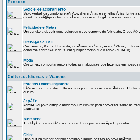
Pessoas
Sexo e Relacionamento
Sexo verbal, discutindo a relaÃ§Ã£o, diferenÃ§as e semelhanÃ§as. Entre a s
ofender coraÃ§Ãµezinhos sensÃ­veis, podemos obrigÃ¡-lo a rever valores.
Felicidade e Metas
Um convite a discutir seus objetivos e seu conceito de felicidade. O que Ã©
CrenÃ§as e FÃ©
Cristianismo, Wicca, Umbanda, judaÃ­smo, ateÃ­smo, evangÃ©licos, ... Tod
conversa sobre fÃ© e deus, em qualquer forma que o adote (ou nÃ£o).
Moda
Costumes, comportamento e todas as maluquices que fazemos em nosso inc
Culturas, Idiomas e Viagens
Estados Unidos/Inglaterra
FÃ³rum sobre uma das culturas mais presentes em nossa Ã©poca. Um local p
cultura.
JapÃ£o
AdmirÃ¡vel povo antigo e moderno, um convite para conversar sobre as trad
fascinante
Alemanha
TradiÃ§Ã£o, competÃªncia e beleza de um povo admirÃ¡vel e peculiar.
China
Uma cultura milenar abrindo caminho a largos passos no novo milÃªnio