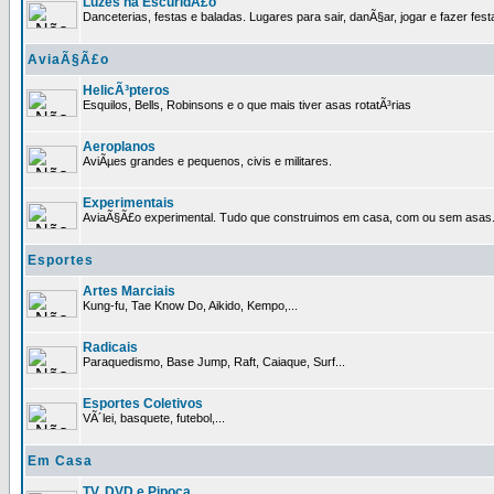
Luzes na EscuridÃ£o
Danceterias, festas e baladas. Lugares para sair, danÃ§ar, jogar e fazer fest
AviaÃ§Ã£o
HelicÃ³pteros
Esquilos, Bells, Robinsons e o que mais tiver asas rotatÃ³rias
Aeroplanos
AviÃµes grandes e pequenos, civis e militares.
Experimentais
AviaÃ§Ã£o experimental. Tudo que construimos em casa, com ou sem asas
Esportes
Artes Marciais
Kung-fu, Tae Know Do, Aikido, Kempo,...
Radicais
Paraquedismo, Base Jump, Raft, Caiaque, Surf...
Esportes Coletivos
VÃ´lei, basquete, futebol,...
Em Casa
TV, DVD e Pipoca