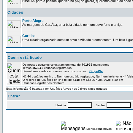
Esse Ã© para o pessoal que fica no pÃ¡ da galera, querendo que tudo ande e
Cidades
Porto Alegre
As margens do GuaÃ­ba, uma bela cidade com um povo forte e amigo.
Curitiba
Uma cidade organizada com um povo civilizado e competente. Um belo lugar 
Quem está ligado
Os nossos usuários colocaram um total de
701925
mensagens
Temos
163941
usuários registrados
Dêem boas vindas ao nosso mais novo usuário:
GidgetNe
Há
44
usuários on-line :: Nenhum usuário registrado, Nenhum Invisível e 44 Vis
O recorde de usuários on-line foi de
4245
em Sáb Jun 28, 2025 4:40 pm
Usuários Registrados Nenhum
Esta informação é baseada em Usuários Ativos nos últimos cinco minutos
Entrar
Usuário:
Senha:
P
Mensagens novas