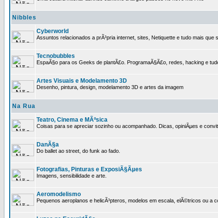
Nibbles
Cyberworld
Assuntos relacionados a prÃ³pria internet, sites, Netiquette e tudo mais que s
Tecnobubbles
EspaÃ§o para os Geeks de plantÃ£o. ProgramaÃ§Ã£o, redes, hacking e tud
Artes Visuais e Modelamento 3D
Desenho, pintura, design, modelamento 3D e artes da imagem
Na Rua
Teatro, Cinema e MÃºsica
Coisas para se apreciar sozinho ou acompanhado. Dicas, opiniÃµes e convit
DanÃ§a
Do ballet ao street, do funk ao fado.
Fotografias, Pinturas e ExposiÃ§Ãµes
Imagens, sensibilidade e arte.
Aeromodelismo
Pequenos aeroplanos e helicÃ³pteros, modelos em escala, elÃ©tricos ou a 