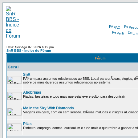
FAQ
Pesqu
Perfil
Ent
Data: Sex Ago 07, 2026 6:19 pm
SnR BBS - Índice do Fórum
Fórum
Geral
SnR
FÃ³rum para assuntos relacionados ao BBS. Local para crÃ­ticas, elogios, d
sobre os mais diversos assuntos relacionados ao sistema
Abobrinas
Piadas, besteiras e tudo mais que seja leve e solto, para descontrair
Me in the Sky With Diamonds
Viagens em geral, com ou sem sentido. IdÃ©ias malucas e insights alucinado
Pilas
Dinheiro, emprego, contas, curriculum e tudo mais o que refere a ganhar a v