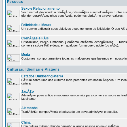
Pessoas
Sexo e Relacionamento
Sexo verbal, discutindo a relaÃ§Ã£o, diferenÃ§as e semelhanÃ§as. Entre a s
ofender coraÃ§Ãµezinhos sensÃ­veis, podemos obrigÃ¡-lo a rever valores.
Felicidade e Metas
Um convite a discutir seus objetivos e seu conceito de felicidade. O que Ã©
CrenÃ§as e FÃ©
Cristianismo, Wicca, Umbanda, judaÃ­smo, ateÃ­smo, evangÃ©licos, ... Tod
conversa sobre fÃ© e deus, em qualquer forma que o adote (ou nÃ£o).
Moda
Costumes, comportamento e todas as maluquices que fazemos em nosso inc
Culturas, Idiomas e Viagens
Estados Unidos/Inglaterra
FÃ³rum sobre uma das culturas mais presentes em nossa Ã©poca. Um local p
cultura.
JapÃ£o
AdmirÃ¡vel povo antigo e moderno, um convite para conversar sobre as trad
fascinante
Alemanha
TradiÃ§Ã£o, competÃªncia e beleza de um povo admirÃ¡vel e peculiar.
China
Uma cultura milenar abrindo caminho a largos passos no novo milÃªnio