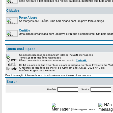
Esse Ã© para o pessoal que fica no pÃ¡ da galera, querendo que tudo ande e
Cidades
Porto Alegre
As margens do GuaÃ­ba, uma bela cidade com um povo forte e amigo.
Curitiba
Uma cidade organizada com um povo civilizado e competente. Um belo lugar 
Quem está ligado
Os nossos usuários colocaram um total de
701925
mensagens
Temos
163938
usuários registrados
Dêem boas vindas ao nosso mais novo usuário:
CarinaHu
Há
52
usuários on-line :: Nenhum usuário registrado, Nenhum Invisível e 52 Vis
O recorde de usuários on-line foi de
4245
em Sáb Jun 28, 2025 4:40 pm
Usuários Registrados Nenhum
Esta informação é baseada em Usuários Ativos nos últimos cinco minutos
Entrar
Usuário:
Senha:
P
Mensagens novas