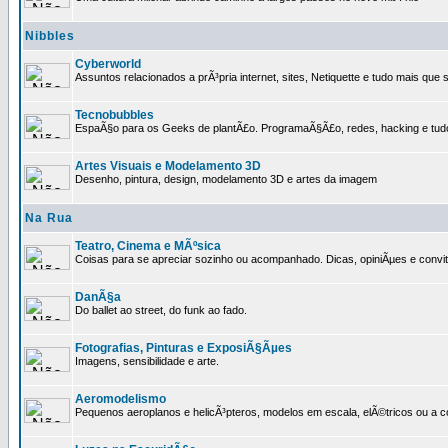
Nibbles
Cyberworld
Assuntos relacionados a prÃ³pria internet, sites, Netiquette e tudo mais que s
Tecnobubbles
EspaÃ§o para os Geeks de plantÃ£o. ProgramaÃ§Ã£o, redes, hacking e tud
Artes Visuais e Modelamento 3D
Desenho, pintura, design, modelamento 3D e artes da imagem
Na Rua
Teatro, Cinema e MÃºsica
Coisas para se apreciar sozinho ou acompanhado. Dicas, opiniÃµes e convit
DanÃ§a
Do ballet ao street, do funk ao fado.
Fotografias, Pinturas e ExposiÃ§Ãµes
Imagens, sensibilidade e arte.
Aeromodelismo
Pequenos aeroplanos e helicÃ³pteros, modelos em escala, elÃ©tricos ou a 