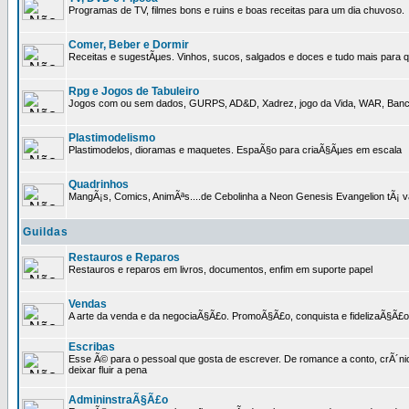
Programas de TV, filmes bons e ruins e boas receitas para um dia chuvoso.
Comer, Beber e Dormir
Receitas e sugestÃµes. Vinhos, sucos, salgados e doces e tudo mais para q
Rpg e Jogos de Tabuleiro
Jogos com ou sem dados, GURPS, AD&D, Xadrez, jogo da Vida, WAR, Banco I
Plastimodelismo
Plastimodelos, dioramas e maquetes. EspaÃ§o para criaÃ§Ãµes em escala
Quadrinhos
MangÃ¡s, Comics, AnimÃªs....de Cebolinha a Neon Genesis Evangelion tÃ¡ va
Guildas
Restauros e Reparos
Restauros e reparos em livros, documentos, enfim em suporte papel
Vendas
A arte da venda e da negociaÃ§Ã£o. PromoÃ§Ã£o, conquista e fidelizaÃ§Ã£o 
Escribas
Esse Ã© para o pessoal que gosta de escrever. De romance a conto, crÃ´nica
deixar fluir a pena
AdmininstraÃ§Ã£o