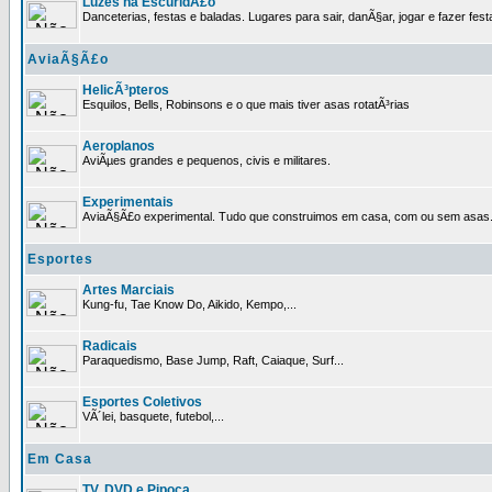
Luzes na EscuridÃ£o
Danceterias, festas e baladas. Lugares para sair, danÃ§ar, jogar e fazer fest
AviaÃ§Ã£o
HelicÃ³pteros
Esquilos, Bells, Robinsons e o que mais tiver asas rotatÃ³rias
Aeroplanos
AviÃµes grandes e pequenos, civis e militares.
Experimentais
AviaÃ§Ã£o experimental. Tudo que construimos em casa, com ou sem asas
Esportes
Artes Marciais
Kung-fu, Tae Know Do, Aikido, Kempo,...
Radicais
Paraquedismo, Base Jump, Raft, Caiaque, Surf...
Esportes Coletivos
VÃ´lei, basquete, futebol,...
Em Casa
TV, DVD e Pipoca