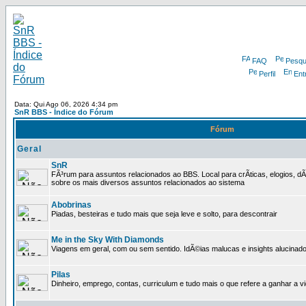
FAQ
Pesqu
Perfil
Ent
Data: Qui Ago 06, 2026 4:34 pm
SnR BBS - Índice do Fórum
Fórum
Geral
SnR
FÃ³rum para assuntos relacionados ao BBS. Local para crÃ­ticas, elogios, d
sobre os mais diversos assuntos relacionados ao sistema
Abobrinas
Piadas, besteiras e tudo mais que seja leve e solto, para descontrair
Me in the Sky With Diamonds
Viagens em geral, com ou sem sentido. IdÃ©ias malucas e insights alucinado
Pilas
Dinheiro, emprego, contas, curriculum e tudo mais o que refere a ganhar a v