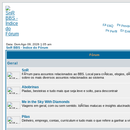
FAQ
Pesqu
Perfil
Ent
Data: Dom Ago 09, 2026 1:05 am
SnR BBS - Índice do Fórum
Fórum
Geral
SnR
FÃ³rum para assuntos relacionados ao BBS. Local para crÃ­ticas, elogios, d
sobre os mais diversos assuntos relacionados ao sistema
Abobrinas
Piadas, besteiras e tudo mais que seja leve e solto, para descontrair
Me in the Sky With Diamonds
Viagens em geral, com ou sem sentido. IdÃ©ias malucas e insights alucinado
Pilas
Dinheiro, emprego, contas, curriculum e tudo mais o que refere a ganhar a v