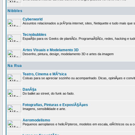
Nibbles
Cyberworld
Assuntos relacionados a prÃ³pria internet, sites, Netiquette e tudo mais que s
Tecnobubbles
EspaÃ§o para os Geeks de plantÃ£o. ProgramaÃ§Ã£o, redes, hacking e tud
Artes Visuais e Modelamento 3D
Desenho, pintura, design, modelamento 3D e artes da imagem
Na Rua
Teatro, Cinema e MÃºsica
Coisas para se apreciar sozinho ou acompanhado. Dicas, opiniÃµes e convit
DanÃ§a
Do ballet ao street, do funk ao fado.
Fotografias, Pinturas e ExposiÃ§Ãµes
Imagens, sensibilidade e arte.
Aeromodelismo
Pequenos aeroplanos e helicÃ³pteros, modelos em escala, elÃ©tricos ou a 