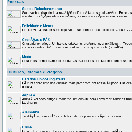
Pessoas
Sexo e Relacionamento
Sexo verbal, discutindo a relaÃ§Ã£o, diferenÃ§as e semelhanÃ§as. Entre a s
ofender coraÃ§Ãµezinhos sensÃ­veis, podemos obrigÃ¡-lo a rever valores.
Felicidade e Metas
Um convite a discutir seus objetivos e seu conceito de felicidade. O que Ã©
CrenÃ§as e FÃ©
Cristianismo, Wicca, Umbanda, judaÃ­smo, ateÃ­smo, evangÃ©licos, ... Tod
conversa sobre fÃ© e deus, em qualquer forma que o adote (ou nÃ£o).
Moda
Costumes, comportamento e todas as maluquices que fazemos em nosso inc
Culturas, Idiomas e Viagens
Estados Unidos/Inglaterra
FÃ³rum sobre uma das culturas mais presentes em nossa Ã©poca. Um local p
cultura.
JapÃ£o
AdmirÃ¡vel povo antigo e moderno, um convite para conversar sobre as trad
fascinante
Alemanha
TradiÃ§Ã£o, competÃªncia e beleza de um povo admirÃ¡vel e peculiar.
China
Uma cultura milenar abrindo caminho a largos passos no novo milÃªnio