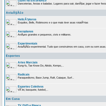
Luzes na EscuridÃ£o
Danceterias, festas e baladas. Lugares para sair, danÃ§ar, jogar e fazer fest
AviaÃ§Ã£o
HelicÃ³pteros
Esquilos, Bells, Robinsons e o que mais tiver asas rotatÃ³rias
Aeroplanos
AviÃµes grandes e pequenos, civis e militares.
Experimentais
AviaÃ§Ã£o experimental. Tudo que construimos em casa, com ou sem asas
Esportes
Artes Marciais
Kung-fu, Tae Know Do, Aikido, Kempo,...
Radicais
Paraquedismo, Base Jump, Raft, Caiaque, Surf...
Esportes Coletivos
VÃ´lei, basquete, futebol,...
Em Casa
TV, DVD e Pipoca