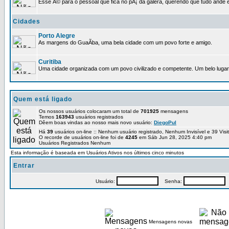
Esse Ã© para o pessoal que fica no pÃ¡ da galera, querendo que tudo ande e
Cidades
Porto Alegre
As margens do GuaÃ­ba, uma bela cidade com um povo forte e amigo.
Curitiba
Uma cidade organizada com um povo civilizado e competente. Um belo lugar 
Quem está ligado
Os nossos usuários colocaram um total de
701925
mensagens
Temos
163943
usuários registrados
Dêem boas vindas ao nosso mais novo usuário:
DiegoPul
Há
39
usuários on-line :: Nenhum usuário registrado, Nenhum Invisível e 39 Vis
O recorde de usuários on-line foi de
4245
em Sáb Jun 28, 2025 4:40 pm
Usuários Registrados Nenhum
Esta informação é baseada em Usuários Ativos nos últimos cinco minutos
Entrar
Usuário:
Senha:
P
Mensagens novas