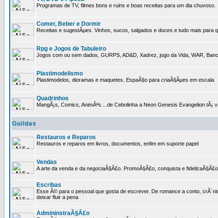
Programas de TV, filmes bons e ruins e boas receitas para um dia chuvoso.
Comer, Beber e Dormir
Receitas e sugestÃµes. Vinhos, sucos, salgados e doces e tudo mais para q
Rpg e Jogos de Tabuleiro
Jogos com ou sem dados, GURPS, AD&D, Xadrez, jogo da Vida, WAR, Banco I
Plastimodelismo
Plastimodelos, dioramas e maquetes. EspaÃ§o para criaÃ§Ãµes em escala
Quadrinhos
MangÃ¡s, Comics, AnimÃªs....de Cebolinha a Neon Genesis Evangelion tÃ¡ va
Guildas
Restauros e Reparos
Restauros e reparos em livros, documentos, enfim em suporte papel
Vendas
A arte da venda e da negociaÃ§Ã£o. PromoÃ§Ã£o, conquista e fidelizaÃ§Ã£o 
Escribas
Esse Ã© para o pessoal que gosta de escrever. De romance a conto, crÃ´nica
deixar fluir a pena
AdmininstraÃ§Ã£o