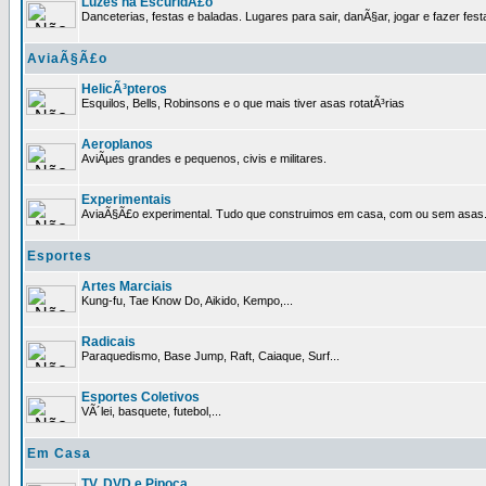
Luzes na EscuridÃ£o
Danceterias, festas e baladas. Lugares para sair, danÃ§ar, jogar e fazer fest
AviaÃ§Ã£o
HelicÃ³pteros
Esquilos, Bells, Robinsons e o que mais tiver asas rotatÃ³rias
Aeroplanos
AviÃµes grandes e pequenos, civis e militares.
Experimentais
AviaÃ§Ã£o experimental. Tudo que construimos em casa, com ou sem asas
Esportes
Artes Marciais
Kung-fu, Tae Know Do, Aikido, Kempo,...
Radicais
Paraquedismo, Base Jump, Raft, Caiaque, Surf...
Esportes Coletivos
VÃ´lei, basquete, futebol,...
Em Casa
TV, DVD e Pipoca