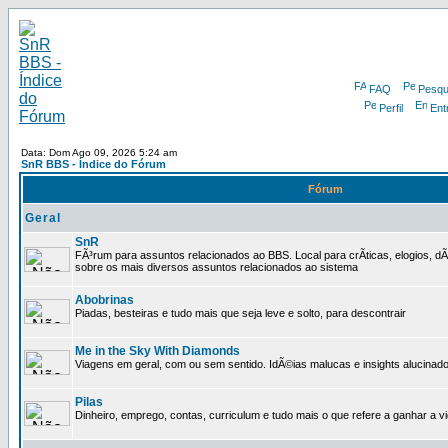
FAQ
Pesqu
Perfil
Ent
Data: Dom Ago 09, 2026 5:24 am
SnR BBS - Índice do Fórum
Fórum
Geral
SnR
FÃ³rum para assuntos relacionados ao BBS. Local para crÃ­ticas, elogios, d
sobre os mais diversos assuntos relacionados ao sistema
Abobrinas
Piadas, besteiras e tudo mais que seja leve e solto, para descontrair
Me in the Sky With Diamonds
Viagens em geral, com ou sem sentido. IdÃ©ias malucas e insights alucinado
Pilas
Dinheiro, emprego, contas, curriculum e tudo mais o que refere a ganhar a v