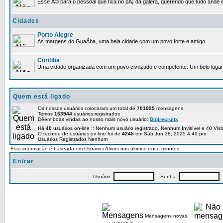
Esse Ã© para o pessoal que fica no pÃ¡ da galera, querendo que tudo ande e
Cidades
Porto Alegre
As margens do GuaÃ­ba, uma bela cidade com um povo forte e amigo.
Curitiba
Uma cidade organizada com um povo civilizado e competente. Um belo lugar 
Quem está ligado
Os nossos usuários colocaram um total de
701925
mensagens
Temos
163944
usuários registrados
Dêem boas vindas ao nosso mais novo usuário:
Digirecruitx
Há
40
usuários on-line :: Nenhum usuário registrado, Nenhum Invisível e 40 Vis
O recorde de usuários on-line foi de
4245
em Sáb Jun 28, 2025 4:40 pm
Usuários Registrados Nenhum
Esta informação é baseada em Usuários Ativos nos últimos cinco minutos
Entrar
Usuário:
Senha:
P
Mensagens novas