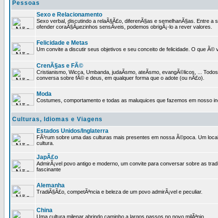
Pessoas
Sexo e Relacionamento
Sexo verbal, discutindo a relaÃ§Ã£o, diferenÃ§as e semelhanÃ§as. Entre a s
ofender coraÃ§Ãµezinhos sensÃ­veis, podemos obrigÃ¡-lo a rever valores.
Felicidade e Metas
Um convite a discutir seus objetivos e seu conceito de felicidade. O que Ã©
CrenÃ§as e FÃ©
Cristianismo, Wicca, Umbanda, judaÃ­smo, ateÃ­smo, evangÃ©licos, ... Tod
conversa sobre fÃ© e deus, em qualquer forma que o adote (ou nÃ£o).
Moda
Costumes, comportamento e todas as maluquices que fazemos em nosso inc
Culturas, Idiomas e Viagens
Estados Unidos/Inglaterra
FÃ³rum sobre uma das culturas mais presentes em nossa Ã©poca. Um local p
cultura.
JapÃ£o
AdmirÃ¡vel povo antigo e moderno, um convite para conversar sobre as trad
fascinante
Alemanha
TradiÃ§Ã£o, competÃªncia e beleza de um povo admirÃ¡vel e peculiar.
China
Uma cultura milenar abrindo caminho a largos passos no novo milÃªnio