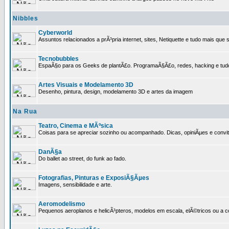
Nibbles
Cyberworld
Assuntos relacionados a prÃ³pria internet, sites, Netiquette e tudo mais que s
Tecnobubbles
EspaÃ§o para os Geeks de plantÃ£o. ProgramaÃ§Ã£o, redes, hacking e tud
Artes Visuais e Modelamento 3D
Desenho, pintura, design, modelamento 3D e artes da imagem
Na Rua
Teatro, Cinema e MÃºsica
Coisas para se apreciar sozinho ou acompanhado. Dicas, opiniÃµes e convit
DanÃ§a
Do ballet ao street, do funk ao fado.
Fotografias, Pinturas e ExposiÃ§Ãµes
Imagens, sensibilidade e arte.
Aeromodelismo
Pequenos aeroplanos e helicÃ³pteros, modelos em escala, elÃ©tricos ou a 