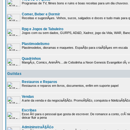
Programas de TV, filmes bons e ruins e boas receitas para um dia chuvoso.
Comer, Beber e Dormir
Receitas e sugestÃµes. Vinhos, sucos, salgados e doces e tudo mais para q
Rpg e Jogos de Tabuleiro
Jogos com ou sem dados, GURPS, AD&D, Xadrez, jogo da Vida, WAR, Banco I
Plastimodelismo
Plastimodelos, dioramas e maquetes. EspaÃ§o para criaÃ§Ãµes em escala
Quadrinhos
MangÃ¡s, Comics, AnimÃªs....de Cebolinha a Neon Genesis Evangelion tÃ¡ va
Guildas
Restauros e Reparos
Restauros e reparos em livros, documentos, enfim em suporte papel
Vendas
A arte da venda e da negociaÃ§Ã£o. PromoÃ§Ã£o, conquista e fidelizaÃ§Ã£o 
Escribas
Esse Ã© para o pessoal que gosta de escrever. De romance a conto, crÃ´nica
deixar fluir a pena
AdmininstraÃ§Ã£o