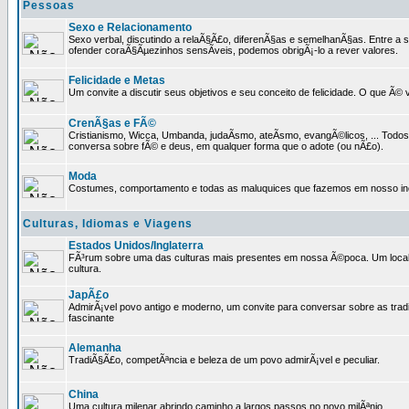
Pessoas
Sexo e Relacionamento
Sexo verbal, discutindo a relaÃ§Ã£o, diferenÃ§as e semelhanÃ§as. Entre a s
ofender coraÃ§Ãµezinhos sensÃ­veis, podemos obrigÃ¡-lo a rever valores.
Felicidade e Metas
Um convite a discutir seus objetivos e seu conceito de felicidade. O que Ã©
CrenÃ§as e FÃ©
Cristianismo, Wicca, Umbanda, judaÃ­smo, ateÃ­smo, evangÃ©licos, ... Tod
conversa sobre fÃ© e deus, em qualquer forma que o adote (ou nÃ£o).
Moda
Costumes, comportamento e todas as maluquices que fazemos em nosso inc
Culturas, Idiomas e Viagens
Estados Unidos/Inglaterra
FÃ³rum sobre uma das culturas mais presentes em nossa Ã©poca. Um local p
cultura.
JapÃ£o
AdmirÃ¡vel povo antigo e moderno, um convite para conversar sobre as trad
fascinante
Alemanha
TradiÃ§Ã£o, competÃªncia e beleza de um povo admirÃ¡vel e peculiar.
China
Uma cultura milenar abrindo caminho a largos passos no novo milÃªnio