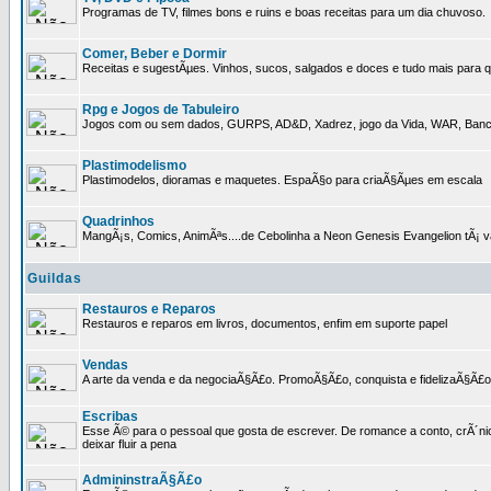
Programas de TV, filmes bons e ruins e boas receitas para um dia chuvoso.
Comer, Beber e Dormir
Receitas e sugestÃµes. Vinhos, sucos, salgados e doces e tudo mais para q
Rpg e Jogos de Tabuleiro
Jogos com ou sem dados, GURPS, AD&D, Xadrez, jogo da Vida, WAR, Banco I
Plastimodelismo
Plastimodelos, dioramas e maquetes. EspaÃ§o para criaÃ§Ãµes em escala
Quadrinhos
MangÃ¡s, Comics, AnimÃªs....de Cebolinha a Neon Genesis Evangelion tÃ¡ va
Guildas
Restauros e Reparos
Restauros e reparos em livros, documentos, enfim em suporte papel
Vendas
A arte da venda e da negociaÃ§Ã£o. PromoÃ§Ã£o, conquista e fidelizaÃ§Ã£o 
Escribas
Esse Ã© para o pessoal que gosta de escrever. De romance a conto, crÃ´nica
deixar fluir a pena
AdmininstraÃ§Ã£o