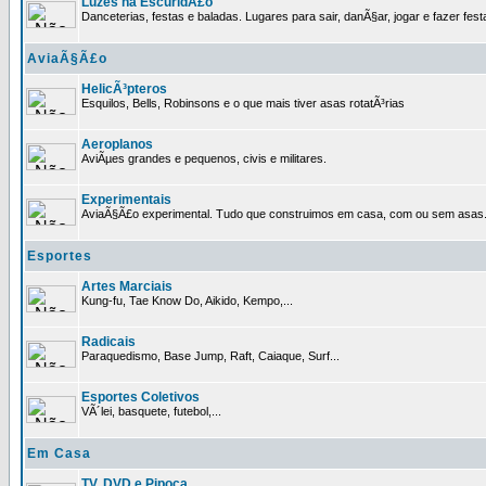
Luzes na EscuridÃ£o
Danceterias, festas e baladas. Lugares para sair, danÃ§ar, jogar e fazer fest
AviaÃ§Ã£o
HelicÃ³pteros
Esquilos, Bells, Robinsons e o que mais tiver asas rotatÃ³rias
Aeroplanos
AviÃµes grandes e pequenos, civis e militares.
Experimentais
AviaÃ§Ã£o experimental. Tudo que construimos em casa, com ou sem asas
Esportes
Artes Marciais
Kung-fu, Tae Know Do, Aikido, Kempo,...
Radicais
Paraquedismo, Base Jump, Raft, Caiaque, Surf...
Esportes Coletivos
VÃ´lei, basquete, futebol,...
Em Casa
TV, DVD e Pipoca