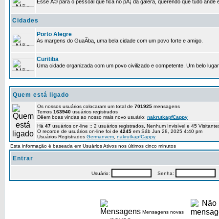
Esse Ã© para o pessoal que fica no pÃ¡ da galera, querendo que tudo ande e
Cidades
Porto Alegre
As margens do GuaÃ­ba, uma bela cidade com um povo forte e amigo.
Curitiba
Uma cidade organizada com um povo civilizado e competente. Um belo lugar 
Quem está ligado
Os nossos usuários colocaram um total de
701925
mensagens
Temos
163940
usuários registrados
Dêem boas vindas ao nosso mais novo usuário:
nakrutkapfCappy
Há
47
usuários on-line :: 2 usuários registrados, Nenhum Invisível e 45 Visitant
O recorde de usuários on-line foi de
4245
em Sáb Jun 28, 2025 4:40 pm
Usuários Registrados
Germanvem
,
nakrutkapfCappy
Esta informação é baseada em Usuários Ativos nos últimos cinco minutos
Entrar
Usuário:
Senha:
P
Mensagens novas