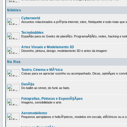
Nibbles
Cyberworld
Assuntos relacionados a prÃ³pria internet, sites, Netiquette e tudo mais que s
Tecnobubbles
EspaÃ§o para os Geeks de plantÃ£o. ProgramaÃ§Ã£o, redes, hacking e tud
Artes Visuais e Modelamento 3D
Desenho, pintura, design, modelamento 3D e artes da imagem
Na Rua
Teatro, Cinema e MÃºsica
Coisas para se apreciar sozinho ou acompanhado. Dicas, opiniÃµes e convit
DanÃ§a
Do ballet ao street, do funk ao fado.
Fotografias, Pinturas e ExposiÃ§Ãµes
Imagens, sensibilidade e arte.
Aeromodelismo
Pequenos aeroplanos e helicÃ³pteros, modelos em escala, elÃ©tricos ou a 