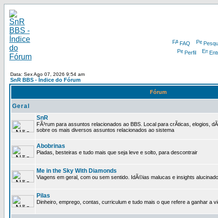
FAQ
Pesqu
Perfil
Ent
Data: Sex Ago 07, 2026 9:54 am
SnR BBS - Índice do Fórum
Fórum
Geral
SnR
FÃ³rum para assuntos relacionados ao BBS. Local para crÃ­ticas, elogios, d
sobre os mais diversos assuntos relacionados ao sistema
Abobrinas
Piadas, besteiras e tudo mais que seja leve e solto, para descontrair
Me in the Sky With Diamonds
Viagens em geral, com ou sem sentido. IdÃ©ias malucas e insights alucinado
Pilas
Dinheiro, emprego, contas, curriculum e tudo mais o que refere a ganhar a v