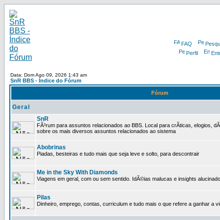
FAQ
Pesqu
Perfil
Ent
Data: Dom Ago 09, 2026 1:43 am
SnR BBS - Índice do Fórum
Fórum
Geral
SnR
FÃ³rum para assuntos relacionados ao BBS. Local para crÃ­ticas, elogios, d
sobre os mais diversos assuntos relacionados ao sistema
Abobrinas
Piadas, besteiras e tudo mais que seja leve e solto, para descontrair
Me in the Sky With Diamonds
Viagens em geral, com ou sem sentido. IdÃ©ias malucas e insights alucinado
Pilas
Dinheiro, emprego, contas, curriculum e tudo mais o que refere a ganhar a v