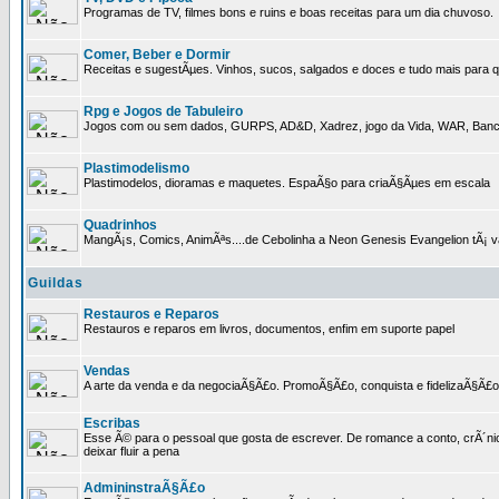
Programas de TV, filmes bons e ruins e boas receitas para um dia chuvoso.
Comer, Beber e Dormir
Receitas e sugestÃµes. Vinhos, sucos, salgados e doces e tudo mais para q
Rpg e Jogos de Tabuleiro
Jogos com ou sem dados, GURPS, AD&D, Xadrez, jogo da Vida, WAR, Banco I
Plastimodelismo
Plastimodelos, dioramas e maquetes. EspaÃ§o para criaÃ§Ãµes em escala
Quadrinhos
MangÃ¡s, Comics, AnimÃªs....de Cebolinha a Neon Genesis Evangelion tÃ¡ va
Guildas
Restauros e Reparos
Restauros e reparos em livros, documentos, enfim em suporte papel
Vendas
A arte da venda e da negociaÃ§Ã£o. PromoÃ§Ã£o, conquista e fidelizaÃ§Ã£o 
Escribas
Esse Ã© para o pessoal que gosta de escrever. De romance a conto, crÃ´nica
deixar fluir a pena
AdmininstraÃ§Ã£o