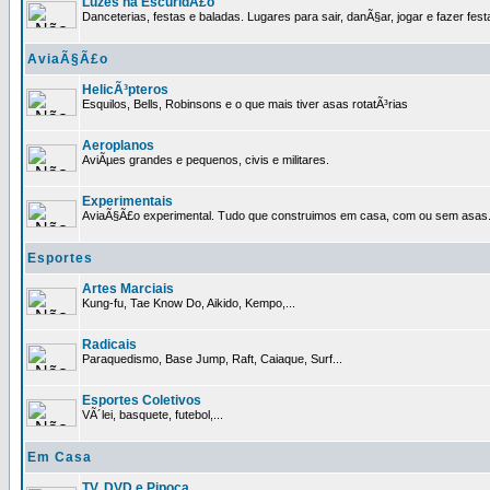
Luzes na EscuridÃ£o
Danceterias, festas e baladas. Lugares para sair, danÃ§ar, jogar e fazer fest
AviaÃ§Ã£o
HelicÃ³pteros
Esquilos, Bells, Robinsons e o que mais tiver asas rotatÃ³rias
Aeroplanos
AviÃµes grandes e pequenos, civis e militares.
Experimentais
AviaÃ§Ã£o experimental. Tudo que construimos em casa, com ou sem asas
Esportes
Artes Marciais
Kung-fu, Tae Know Do, Aikido, Kempo,...
Radicais
Paraquedismo, Base Jump, Raft, Caiaque, Surf...
Esportes Coletivos
VÃ´lei, basquete, futebol,...
Em Casa
TV, DVD e Pipoca