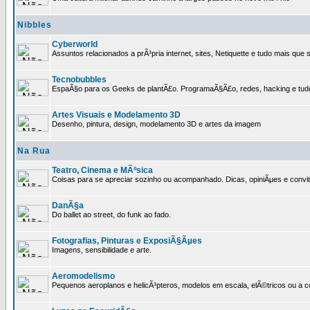
Nibbles
Cyberworld
Assuntos relacionados a prÃ³pria internet, sites, Netiquette e tudo mais que s
Tecnobubbles
EspaÃ§o para os Geeks de plantÃ£o. ProgramaÃ§Ã£o, redes, hacking e tud
Artes Visuais e Modelamento 3D
Desenho, pintura, design, modelamento 3D e artes da imagem
Na Rua
Teatro, Cinema e MÃºsica
Coisas para se apreciar sozinho ou acompanhado. Dicas, opiniÃµes e convit
DanÃ§a
Do ballet ao street, do funk ao fado.
Fotografias, Pinturas e ExposiÃ§Ãµes
Imagens, sensibilidade e arte.
Aeromodelismo
Pequenos aeroplanos e helicÃ³pteros, modelos em escala, elÃ©tricos ou a 