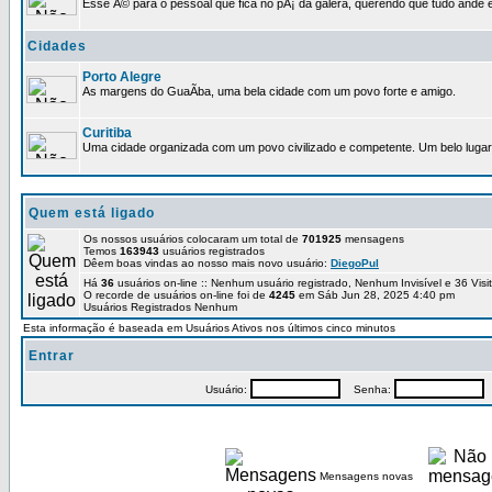
Esse Ã© para o pessoal que fica no pÃ¡ da galera, querendo que tudo ande e
Cidades
Porto Alegre
As margens do GuaÃ­ba, uma bela cidade com um povo forte e amigo.
Curitiba
Uma cidade organizada com um povo civilizado e competente. Um belo lugar 
Quem está ligado
Os nossos usuários colocaram um total de
701925
mensagens
Temos
163943
usuários registrados
Dêem boas vindas ao nosso mais novo usuário:
DiegoPul
Há
36
usuários on-line :: Nenhum usuário registrado, Nenhum Invisível e 36 Vis
O recorde de usuários on-line foi de
4245
em Sáb Jun 28, 2025 4:40 pm
Usuários Registrados Nenhum
Esta informação é baseada em Usuários Ativos nos últimos cinco minutos
Entrar
Usuário:
Senha:
P
Mensagens novas