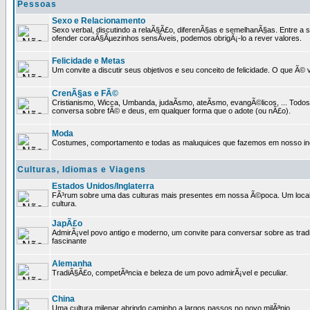
Pessoas
Sexo e Relacionamento
Sexo verbal, discutindo a relaÃ§Ã£o, diferenÃ§as e semelhanÃ§as. Entre a s
ofender coraÃ§Ãµezinhos sensÃ­veis, podemos obrigÃ¡-lo a rever valores.
Felicidade e Metas
Um convite a discutir seus objetivos e seu conceito de felicidade. O que Ã©
CrenÃ§as e FÃ©
Cristianismo, Wicca, Umbanda, judaÃ­smo, ateÃ­smo, evangÃ©licos, ... Tod
conversa sobre fÃ© e deus, em qualquer forma que o adote (ou nÃ£o).
Moda
Costumes, comportamento e todas as maluquices que fazemos em nosso inc
Culturas, Idiomas e Viagens
Estados Unidos/Inglaterra
FÃ³rum sobre uma das culturas mais presentes em nossa Ã©poca. Um local p
cultura.
JapÃ£o
AdmirÃ¡vel povo antigo e moderno, um convite para conversar sobre as trad
fascinante
Alemanha
TradiÃ§Ã£o, competÃªncia e beleza de um povo admirÃ¡vel e peculiar.
China
Uma cultura milenar abrindo caminho a largos passos no novo milÃªnio