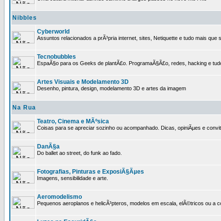
Nibbles
Cyberworld
Assuntos relacionados a prÃ³pria internet, sites, Netiquette e tudo mais que s
Tecnobubbles
EspaÃ§o para os Geeks de plantÃ£o. ProgramaÃ§Ã£o, redes, hacking e tud
Artes Visuais e Modelamento 3D
Desenho, pintura, design, modelamento 3D e artes da imagem
Na Rua
Teatro, Cinema e MÃºsica
Coisas para se apreciar sozinho ou acompanhado. Dicas, opiniÃµes e convit
DanÃ§a
Do ballet ao street, do funk ao fado.
Fotografias, Pinturas e ExposiÃ§Ãµes
Imagens, sensibilidade e arte.
Aeromodelismo
Pequenos aeroplanos e helicÃ³pteros, modelos em escala, elÃ©tricos ou a 