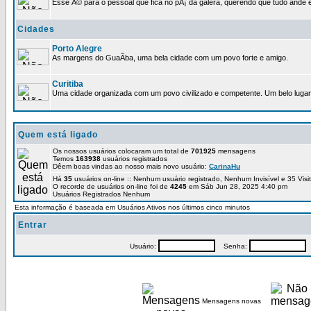
Esse Ã© para o pessoal que fica no pÃ¡ da galera, querendo que tudo ande e
Cidades
Porto Alegre
As margens do GuaÃ­ba, uma bela cidade com um povo forte e amigo.
Curitiba
Uma cidade organizada com um povo civilizado e competente. Um belo lugar 
Quem está ligado
Os nossos usuários colocaram um total de
701925
mensagens
Temos
163938
usuários registrados
Dêem boas vindas ao nosso mais novo usuário:
CarinaHu
Há
35
usuários on-line :: Nenhum usuário registrado, Nenhum Invisível e 35 Vis
O recorde de usuários on-line foi de
4245
em Sáb Jun 28, 2025 4:40 pm
Usuários Registrados Nenhum
Esta informação é baseada em Usuários Ativos nos últimos cinco minutos
Entrar
Usuário:
Senha:
P
Mensagens novas