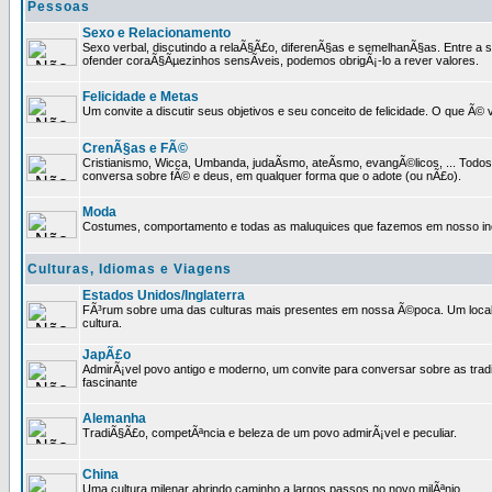
Pessoas
Sexo e Relacionamento
Sexo verbal, discutindo a relaÃ§Ã£o, diferenÃ§as e semelhanÃ§as. Entre a s
ofender coraÃ§Ãµezinhos sensÃ­veis, podemos obrigÃ¡-lo a rever valores.
Felicidade e Metas
Um convite a discutir seus objetivos e seu conceito de felicidade. O que Ã©
CrenÃ§as e FÃ©
Cristianismo, Wicca, Umbanda, judaÃ­smo, ateÃ­smo, evangÃ©licos, ... Tod
conversa sobre fÃ© e deus, em qualquer forma que o adote (ou nÃ£o).
Moda
Costumes, comportamento e todas as maluquices que fazemos em nosso inc
Culturas, Idiomas e Viagens
Estados Unidos/Inglaterra
FÃ³rum sobre uma das culturas mais presentes em nossa Ã©poca. Um local p
cultura.
JapÃ£o
AdmirÃ¡vel povo antigo e moderno, um convite para conversar sobre as trad
fascinante
Alemanha
TradiÃ§Ã£o, competÃªncia e beleza de um povo admirÃ¡vel e peculiar.
China
Uma cultura milenar abrindo caminho a largos passos no novo milÃªnio