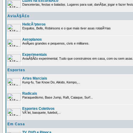
Luzes na EscuridÃ£o
Danceterias, festas e baladas. Lugares para sair, danÃ§ar, jogar e fazer fest
AviaÃ§Ã£o
HelicÃ³pteros
Esquilos, Bells, Robinsons e o que mais tiver asas rotatÃ³rias
Aeroplanos
AviÃµes grandes e pequenos, civis e militares.
Experimentais
AviaÃ§Ã£o experimental. Tudo que construimos em casa, com ou sem asas
Esportes
Artes Marciais
Kung-fu, Tae Know Do, Aikido, Kempo,...
Radicais
Paraquedismo, Base Jump, Raft, Caiaque, Surf...
Esportes Coletivos
VÃ´lei, basquete, futebol,...
Em Casa
TV, DVD e Pipoca