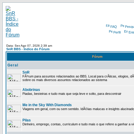
FAQ
Pesqu
Perfil
Ent
Data: Sex Ago 07, 2026 2:39 am
SnR BBS - Índice do Fórum
Fórum
Geral
SnR
FÃ³rum para assuntos relacionados ao BBS. Local para crÃ­ticas, elogios, d
sobre os mais diversos assuntos relacionados ao sistema
Abobrinas
Piadas, besteiras e tudo mais que seja leve e solto, para descontrair
Me in the Sky With Diamonds
Viagens em geral, com ou sem sentido. IdÃ©ias malucas e insights alucinado
Pilas
Dinheiro, emprego, contas, curriculum e tudo mais o que refere a ganhar a v