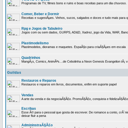
Programas de TV, filmes bons e ruins e boas receitas para um dia chuvoso.
Comer, Beber e Dormir
Receitas e sugestÃµes. Vinhos, sucos, salgados e doces e tudo mais para q
Rpg e Jogos de Tabuleiro
Jogos com ou sem dados, GURPS, AD&D, Xadrez, jogo da Vida, WAR, Banco I
Plastimodelismo
Plastimodelos, dioramas e maquetes. EspaÃ§o para criaÃ§Ãµes em escala
Quadrinhos
MangÃ¡s, Comics, AnimÃªs....de Cebolinha a Neon Genesis Evangelion tÃ¡ va
Guildas
Restauros e Reparos
Restauros e reparos em livros, documentos, enfim em suporte papel
Vendas
A arte da venda e da negociaÃ§Ã£o. PromoÃ§Ã£o, conquista e fidelizaÃ§Ã£o 
Escribas
Esse Ã© para o pessoal que gosta de escrever. De romance a conto, crÃ´nica
deixar fluir a pena
AdmininstraÃ§Ã£o