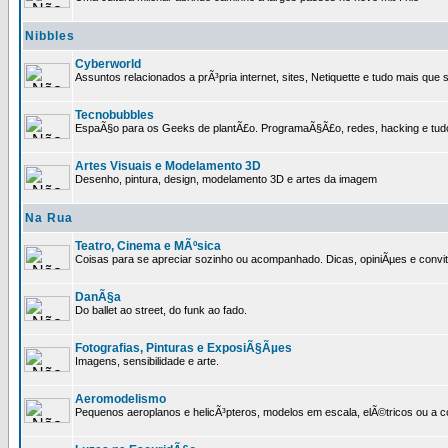
Nibbles
Cyberworld
Assuntos relacionados a prÃ³pria internet, sites, Netiquette e tudo mais que s
Tecnobubbles
EspaÃ§o para os Geeks de plantÃ£o. ProgramaÃ§Ã£o, redes, hacking e tud
Artes Visuais e Modelamento 3D
Desenho, pintura, design, modelamento 3D e artes da imagem
Na Rua
Teatro, Cinema e MÃºsica
Coisas para se apreciar sozinho ou acompanhado. Dicas, opiniÃµes e convit
DanÃ§a
Do ballet ao street, do funk ao fado.
Fotografias, Pinturas e ExposiÃ§Ãµes
Imagens, sensibilidade e arte.
Aeromodelismo
Pequenos aeroplanos e helicÃ³pteros, modelos em escala, elÃ©tricos ou a 