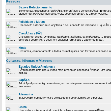
Pessoas
Sexo e Relacionamento
Sexo verbal, discutindo a relaÃ§Ã£o, diferenÃ§as e semelhanÃ§as. Entre a s
ofender coraÃ§Ãµezinhos sensÃ­veis, podemos obrigÃ¡-lo a rever valores.
Felicidade e Metas
Um convite a discutir seus objetivos e seu conceito de felicidade. O que Ã©
CrenÃ§as e FÃ©
Cristianismo, Wicca, Umbanda, judaÃ­smo, ateÃ­smo, evangÃ©licos, ... Tod
conversa sobre fÃ© e deus, em qualquer forma que o adote (ou nÃ£o).
Moda
Costumes, comportamento e todas as maluquices que fazemos em nosso inc
Culturas, Idiomas e Viagens
Estados Unidos/Inglaterra
FÃ³rum sobre uma das culturas mais presentes em nossa Ã©poca. Um local p
cultura.
JapÃ£o
AdmirÃ¡vel povo antigo e moderno, um convite para conversar sobre as trad
fascinante
Alemanha
TradiÃ§Ã£o, competÃªncia e beleza de um povo admirÃ¡vel e peculiar.
China
Uma cultura milenar abrindo caminho a largos passos no novo milÃªnio