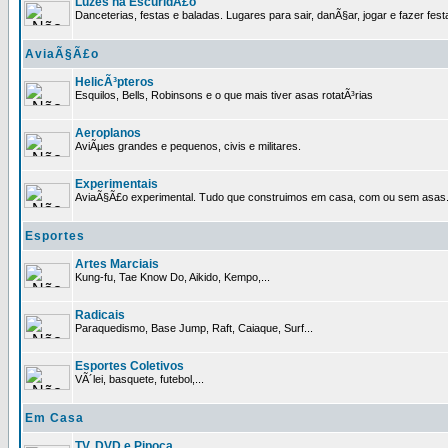
Luzes na EscuridÃ£o
Danceterias, festas e baladas. Lugares para sair, danÃ§ar, jogar e fazer fest
AviaÃ§Ã£o
HelicÃ³pteros
Esquilos, Bells, Robinsons e o que mais tiver asas rotatÃ³rias
Aeroplanos
AviÃµes grandes e pequenos, civis e militares.
Experimentais
AviaÃ§Ã£o experimental. Tudo que construimos em casa, com ou sem asas
Esportes
Artes Marciais
Kung-fu, Tae Know Do, Aikido, Kempo,...
Radicais
Paraquedismo, Base Jump, Raft, Caiaque, Surf...
Esportes Coletivos
VÃ´lei, basquete, futebol,...
Em Casa
TV, DVD e Pipoca