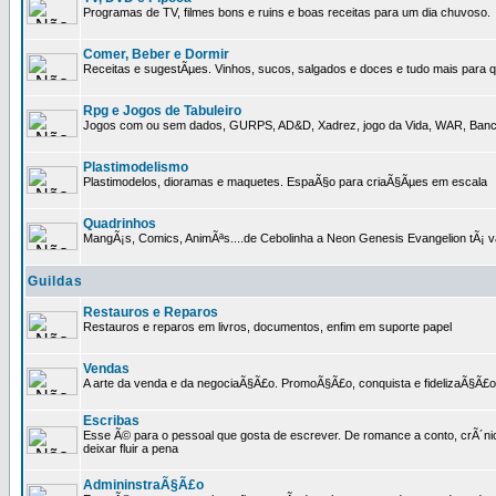
Programas de TV, filmes bons e ruins e boas receitas para um dia chuvoso.
Comer, Beber e Dormir
Receitas e sugestÃµes. Vinhos, sucos, salgados e doces e tudo mais para q
Rpg e Jogos de Tabuleiro
Jogos com ou sem dados, GURPS, AD&D, Xadrez, jogo da Vida, WAR, Banco I
Plastimodelismo
Plastimodelos, dioramas e maquetes. EspaÃ§o para criaÃ§Ãµes em escala
Quadrinhos
MangÃ¡s, Comics, AnimÃªs....de Cebolinha a Neon Genesis Evangelion tÃ¡ va
Guildas
Restauros e Reparos
Restauros e reparos em livros, documentos, enfim em suporte papel
Vendas
A arte da venda e da negociaÃ§Ã£o. PromoÃ§Ã£o, conquista e fidelizaÃ§Ã£o 
Escribas
Esse Ã© para o pessoal que gosta de escrever. De romance a conto, crÃ´nica
deixar fluir a pena
AdmininstraÃ§Ã£o