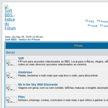
FAQ
Pesqu
Perfil
Ent
Data: Qui Ago 06, 2026 12:08 pm
SnR BBS - Índice do Fórum
Fórum
Geral
SnR
FÃ³rum para assuntos relacionados ao BBS. Local para crÃ­ticas, elogios, d
sobre os mais diversos assuntos relacionados ao sistema
Abobrinas
Piadas, besteiras e tudo mais que seja leve e solto, para descontrair
Me in the Sky With Diamonds
Viagens em geral, com ou sem sentido. IdÃ©ias malucas e insights alucinado
Pilas
Dinheiro, emprego, contas, curriculum e tudo mais o que refere a ganhar a v