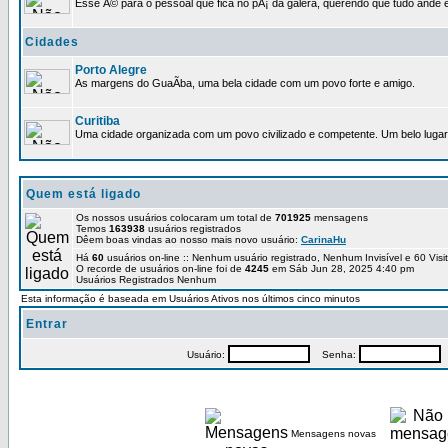
Esse Ã© para o pessoal que fica no pÃ¡ da galera, querendo que tudo ande e
Cidades
Porto Alegre
As margens do GuaÃ­ba, uma bela cidade com um povo forte e amigo.
Curitiba
Uma cidade organizada com um povo civilizado e competente. Um belo lugar 
Quem está ligado
Os nossos usuários colocaram um total de
701925
mensagens
Temos
163938
usuários registrados
Dêem boas vindas ao nosso mais novo usuário:
CarinaHu
Há
60
usuários on-line :: Nenhum usuário registrado, Nenhum Invisível e 60 Vis
O recorde de usuários on-line foi de
4245
em Sáb Jun 28, 2025 4:40 pm
Usuários Registrados Nenhum
Esta informação é baseada em Usuários Ativos nos últimos cinco minutos
Entrar
Usuário:
Senha:
P
Mensagens novas