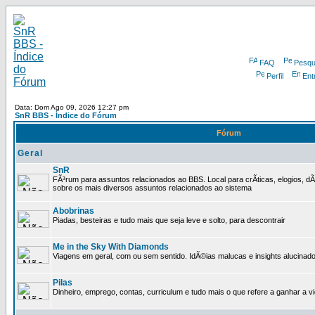
FAQ
Pesqu
Perfil
Ent
Data: Dom Ago 09, 2026 12:27 pm
SnR BBS - Índice do Fórum
Fórum
Geral
SnR
FÃ³rum para assuntos relacionados ao BBS. Local para crÃ­ticas, elogios, d
sobre os mais diversos assuntos relacionados ao sistema
Abobrinas
Piadas, besteiras e tudo mais que seja leve e solto, para descontrair
Me in the Sky With Diamonds
Viagens em geral, com ou sem sentido. IdÃ©ias malucas e insights alucinado
Pilas
Dinheiro, emprego, contas, curriculum e tudo mais o que refere a ganhar a v