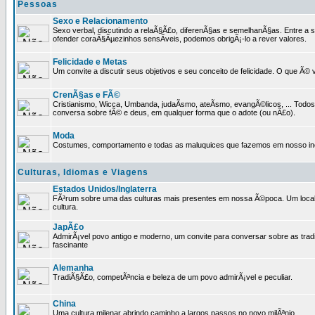
Pessoas
Sexo e Relacionamento
Sexo verbal, discutindo a relaÃ§Ã£o, diferenÃ§as e semelhanÃ§as. Entre a s
ofender coraÃ§Ãµezinhos sensÃ­veis, podemos obrigÃ¡-lo a rever valores.
Felicidade e Metas
Um convite a discutir seus objetivos e seu conceito de felicidade. O que Ã©
CrenÃ§as e FÃ©
Cristianismo, Wicca, Umbanda, judaÃ­smo, ateÃ­smo, evangÃ©licos, ... Tod
conversa sobre fÃ© e deus, em qualquer forma que o adote (ou nÃ£o).
Moda
Costumes, comportamento e todas as maluquices que fazemos em nosso inc
Culturas, Idiomas e Viagens
Estados Unidos/Inglaterra
FÃ³rum sobre uma das culturas mais presentes em nossa Ã©poca. Um local p
cultura.
JapÃ£o
AdmirÃ¡vel povo antigo e moderno, um convite para conversar sobre as trad
fascinante
Alemanha
TradiÃ§Ã£o, competÃªncia e beleza de um povo admirÃ¡vel e peculiar.
China
Uma cultura milenar abrindo caminho a largos passos no novo milÃªnio