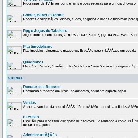
Programas de TV, filmes bons e ruins e boas receitas para um dia chuvoso.
Comer, Beber e Dormir
Receitas e sugestÃµes. Vinhos, sucos, salgados e doces e tudo mais para q
Rpg e Jogos de Tabuleiro
Jogos com ou sem dados, GURPS, AD&D, Xadrez, jogo da Vida, WAR, Banco I
Plastimodelismo
Plastimodelos, dioramas e maquetes. EspaÃ§o para criaÃ§Ãµes em escala
Quadrinhos
MangÃ¡s, Comics, AnimÃªs....de Cebolinha a Neon Genesis Evangelion tÃ¡ va
Guildas
Restauros e Reparos
Restauros e reparos em livros, documentos, enfim em suporte papel
Vendas
A arte da venda e da negociaÃ§Ã£o. PromoÃ§Ã£o, conquista e fidelizaÃ§Ã£o 
Escribas
Esse Ã© para o pessoal que gosta de escrever. De romance a conto, crÃ´nica
deixar fluir a pena
AdmininstraÃ§Ã£o