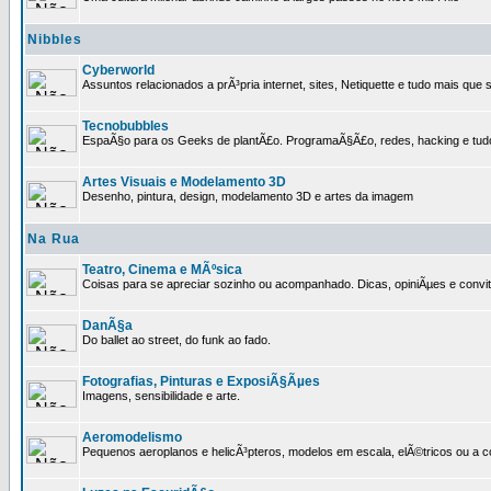
Nibbles
Cyberworld
Assuntos relacionados a prÃ³pria internet, sites, Netiquette e tudo mais que s
Tecnobubbles
EspaÃ§o para os Geeks de plantÃ£o. ProgramaÃ§Ã£o, redes, hacking e tud
Artes Visuais e Modelamento 3D
Desenho, pintura, design, modelamento 3D e artes da imagem
Na Rua
Teatro, Cinema e MÃºsica
Coisas para se apreciar sozinho ou acompanhado. Dicas, opiniÃµes e convit
DanÃ§a
Do ballet ao street, do funk ao fado.
Fotografias, Pinturas e ExposiÃ§Ãµes
Imagens, sensibilidade e arte.
Aeromodelismo
Pequenos aeroplanos e helicÃ³pteros, modelos em escala, elÃ©tricos ou a 