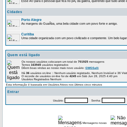
Esse Ã© para o pessoal que fica no pÃ¡ da galera, querendo que tudo ande e
Cidades
Porto Alegre
As margens do GuaÃ­ba, uma bela cidade com um povo forte e amigo.
Curitiba
Uma cidade organizada com um povo civilizado e competente. Um belo lugar 
Quem está ligado
Os nossos usuários colocaram um total de
701925
mensagens
Temos
163945
usuários registrados
Dêem boas vindas ao nosso mais novo usuário:
GWGSalli
Há
36
usuários on-line :: Nenhum usuário registrado, Nenhum Invisível e 36 Vis
O recorde de usuários on-line foi de
4245
em Sáb Jun 28, 2025 4:40 pm
Usuários Registrados Nenhum
Esta informação é baseada em Usuários Ativos nos últimos cinco minutos
Entrar
Usuário:
Senha:
P
Mensagens novas