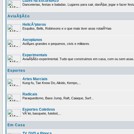
Luzes na EscuridÃ£o
Danceterias, festas e baladas. Lugares para sair, danÃ§ar, jogar e fazer fest
AviaÃ§Ã£o
HelicÃ³pteros
Esquilos, Bells, Robinsons e o que mais tiver asas rotatÃ³rias
Aeroplanos
AviÃµes grandes e pequenos, civis e militares.
Experimentais
AviaÃ§Ã£o experimental. Tudo que construimos em casa, com ou sem asas
Esportes
Artes Marciais
Kung-fu, Tae Know Do, Aikido, Kempo,...
Radicais
Paraquedismo, Base Jump, Raft, Caiaque, Surf...
Esportes Coletivos
VÃ´lei, basquete, futebol,...
Em Casa
TV, DVD e Pipoca