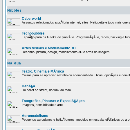
Nibbles
Cyberworld
Assuntos relacionados a prÃ³pria internet, sites, Netiquette e tudo mais que s
Tecnobubbles
EspaÃ§o para os Geeks de plantÃ£o. ProgramaÃ§Ã£o, redes, hacking e tud
Artes Visuais e Modelamento 3D
Desenho, pintura, design, modelamento 3D e artes da imagem
Na Rua
Teatro, Cinema e MÃºsica
Coisas para se apreciar sozinho ou acompanhado. Dicas, opiniÃµes e convit
DanÃ§a
Do ballet ao street, do funk ao fado.
Fotografias, Pinturas e ExposiÃ§Ãµes
Imagens, sensibilidade e arte.
Aeromodelismo
Pequenos aeroplanos e helicÃ³pteros, modelos em escala, elÃ©tricos ou a 