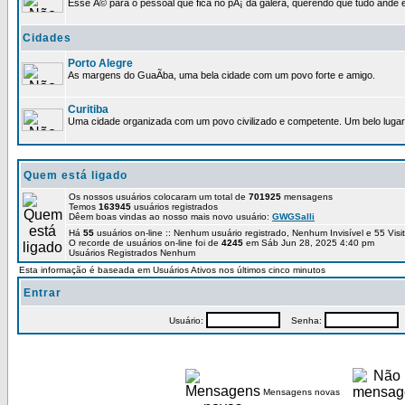
Esse Ã© para o pessoal que fica no pÃ¡ da galera, querendo que tudo ande e
Cidades
Porto Alegre
As margens do GuaÃ­ba, uma bela cidade com um povo forte e amigo.
Curitiba
Uma cidade organizada com um povo civilizado e competente. Um belo lugar 
Quem está ligado
Os nossos usuários colocaram um total de
701925
mensagens
Temos
163945
usuários registrados
Dêem boas vindas ao nosso mais novo usuário:
GWGSalli
Há
55
usuários on-line :: Nenhum usuário registrado, Nenhum Invisível e 55 Vis
O recorde de usuários on-line foi de
4245
em Sáb Jun 28, 2025 4:40 pm
Usuários Registrados Nenhum
Esta informação é baseada em Usuários Ativos nos últimos cinco minutos
Entrar
Usuário:
Senha:
P
Mensagens novas