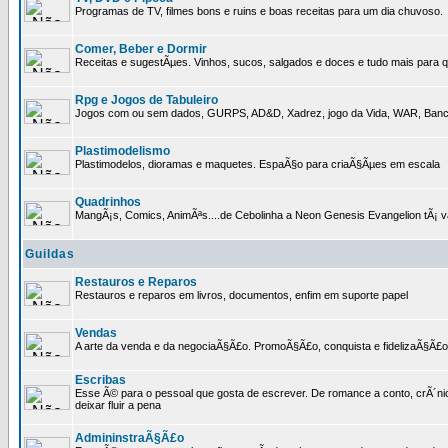
Programas de TV, filmes bons e ruins e boas receitas para um dia chuvoso.
Comer, Beber e Dormir
Receitas e sugestÃµes. Vinhos, sucos, salgados e doces e tudo mais para q
Rpg e Jogos de Tabuleiro
Jogos com ou sem dados, GURPS, AD&D, Xadrez, jogo da Vida, WAR, Banco I
Plastimodelismo
Plastimodelos, dioramas e maquetes. EspaÃ§o para criaÃ§Ãµes em escala
Quadrinhos
MangÃ¡s, Comics, AnimÃªs....de Cebolinha a Neon Genesis Evangelion tÃ¡ va
Guildas
Restauros e Reparos
Restauros e reparos em livros, documentos, enfim em suporte papel
Vendas
A arte da venda e da negociaÃ§Ã£o. PromoÃ§Ã£o, conquista e fidelizaÃ§Ã£o 
Escribas
Esse Ã© para o pessoal que gosta de escrever. De romance a conto, crÃ´nica
deixar fluir a pena
AdmininstraÃ§Ã£o