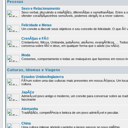
Pessoas
Sexo e Relacionamento
Sexo verbal, discutindo a relaÃ§Ã£o, diferenÃ§as e semelhanÃ§as. Entre a s
ofender coraÃ§Ãµezinhos sensÃ­veis, podemos obrigÃ¡-lo a rever valores.
Felicidade e Metas
Um convite a discutir seus objetivos e seu conceito de felicidade. O que Ã©
CrenÃ§as e FÃ©
Cristianismo, Wicca, Umbanda, judaÃ­smo, ateÃ­smo, evangÃ©licos, ... Tod
conversa sobre fÃ© e deus, em qualquer forma que o adote (ou nÃ£o).
Moda
Costumes, comportamento e todas as maluquices que fazemos em nosso inc
Culturas, Idiomas e Viagens
Estados Unidos/Inglaterra
FÃ³rum sobre uma das culturas mais presentes em nossa Ã©poca. Um local p
cultura.
JapÃ£o
AdmirÃ¡vel povo antigo e moderno, um convite para conversar sobre as trad
fascinante
Alemanha
TradiÃ§Ã£o, competÃªncia e beleza de um povo admirÃ¡vel e peculiar.
China
Uma cultura milenar abrindo caminho a largos passos no novo milÃªnio