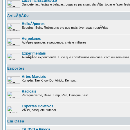
Luzes na EscuridÃ£o
Danceterias, festas e baladas. Lugares para sair, danÃ§ar, jogar e fazer fest
AviaÃ§Ã£o
HelicÃ³pteros
Esquilos, Bells, Robinsons e o que mais tiver asas rotatÃ³rias
Aeroplanos
AviÃµes grandes e pequenos, civis e militares.
Experimentais
AviaÃ§Ã£o experimental. Tudo que construimos em casa, com ou sem asas
Esportes
Artes Marciais
Kung-fu, Tae Know Do, Aikido, Kempo,...
Radicais
Paraquedismo, Base Jump, Raft, Caiaque, Surf...
Esportes Coletivos
VÃ´lei, basquete, futebol,...
Em Casa
TV, DVD e Pipoca