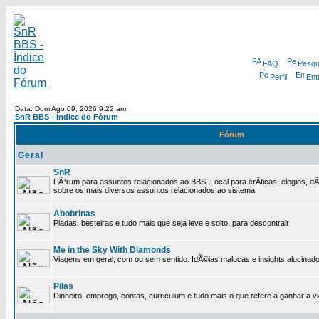
FAQ
Pesqu
Perfil
Ent
Data: Dom Ago 09, 2026 9:22 am
SnR BBS - Índice do Fórum
Fórum
Geral
SnR
FÃ³rum para assuntos relacionados ao BBS. Local para crÃ­ticas, elogios, d
sobre os mais diversos assuntos relacionados ao sistema
Abobrinas
Piadas, besteiras e tudo mais que seja leve e solto, para descontrair
Me in the Sky With Diamonds
Viagens em geral, com ou sem sentido. IdÃ©ias malucas e insights alucinado
Pilas
Dinheiro, emprego, contas, curriculum e tudo mais o que refere a ganhar a v