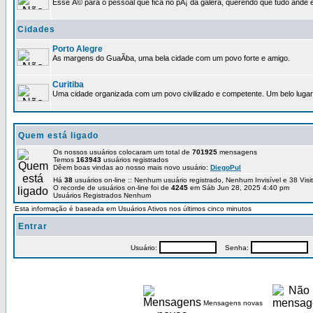
Esse Ã© para o pessoal que fica no pÃ¡ da galera, querendo que tudo ande e
Cidades
Porto Alegre
As margens do GuaÃ­ba, uma bela cidade com um povo forte e amigo.
Curitiba
Uma cidade organizada com um povo civilizado e competente. Um belo lugar 
Quem está ligado
Os nossos usuários colocaram um total de
701925
mensagens
Temos
163943
usuários registrados
Dêem boas vindas ao nosso mais novo usuário:
DiegoPul
Há
38
usuários on-line :: Nenhum usuário registrado, Nenhum Invisível e 38 Vis
O recorde de usuários on-line foi de
4245
em Sáb Jun 28, 2025 4:40 pm
Usuários Registrados Nenhum
Esta informação é baseada em Usuários Ativos nos últimos cinco minutos
Entrar
Usuário:
Senha:
P
Mensagens novas