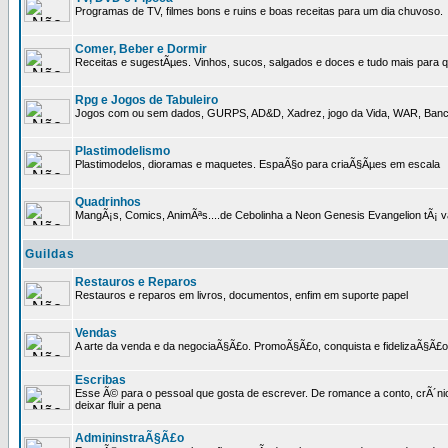
Programas de TV, filmes bons e ruins e boas receitas para um dia chuvoso.
Comer, Beber e Dormir
Receitas e sugestÃµes. Vinhos, sucos, salgados e doces e tudo mais para q
Rpg e Jogos de Tabuleiro
Jogos com ou sem dados, GURPS, AD&D, Xadrez, jogo da Vida, WAR, Banco I
Plastimodelismo
Plastimodelos, dioramas e maquetes. EspaÃ§o para criaÃ§Ãµes em escala
Quadrinhos
MangÃ¡s, Comics, AnimÃªs....de Cebolinha a Neon Genesis Evangelion tÃ¡ va
Guildas
Restauros e Reparos
Restauros e reparos em livros, documentos, enfim em suporte papel
Vendas
A arte da venda e da negociaÃ§Ã£o. PromoÃ§Ã£o, conquista e fidelizaÃ§Ã£o 
Escribas
Esse Ã© para o pessoal que gosta de escrever. De romance a conto, crÃ´nica
deixar fluir a pena
AdmininstraÃ§Ã£o