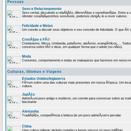
Pessoas
Sexo e Relacionamento
Sexo verbal, discutindo a relaÃ§Ã£o, diferenÃ§as e semelhanÃ§as. Entre a s
ofender coraÃ§Ãµezinhos sensÃ­veis, podemos obrigÃ¡-lo a rever valores.
Felicidade e Metas
Um convite a discutir seus objetivos e seu conceito de felicidade. O que Ã©
CrenÃ§as e FÃ©
Cristianismo, Wicca, Umbanda, judaÃ­smo, ateÃ­smo, evangÃ©licos, ... Tod
conversa sobre fÃ© e deus, em qualquer forma que o adote (ou nÃ£o).
Moda
Costumes, comportamento e todas as maluquices que fazemos em nosso inc
Culturas, Idiomas e Viagens
Estados Unidos/Inglaterra
FÃ³rum sobre uma das culturas mais presentes em nossa Ã©poca. Um local p
cultura.
JapÃ£o
AdmirÃ¡vel povo antigo e moderno, um convite para conversar sobre as trad
fascinante
Alemanha
TradiÃ§Ã£o, competÃªncia e beleza de um povo admirÃ¡vel e peculiar.
China
Uma cultura milenar abrindo caminho a largos passos no novo milÃªnio