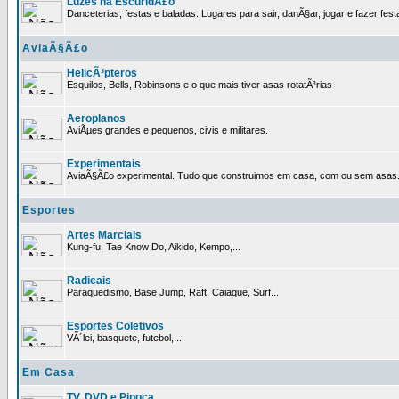
Luzes na EscuridÃ£o
Danceterias, festas e baladas. Lugares para sair, danÃ§ar, jogar e fazer fest
AviaÃ§Ã£o
HelicÃ³pteros
Esquilos, Bells, Robinsons e o que mais tiver asas rotatÃ³rias
Aeroplanos
AviÃµes grandes e pequenos, civis e militares.
Experimentais
AviaÃ§Ã£o experimental. Tudo que construimos em casa, com ou sem asas
Esportes
Artes Marciais
Kung-fu, Tae Know Do, Aikido, Kempo,...
Radicais
Paraquedismo, Base Jump, Raft, Caiaque, Surf...
Esportes Coletivos
VÃ´lei, basquete, futebol,...
Em Casa
TV, DVD e Pipoca