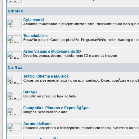
Nibbles
Cyberworld
Assuntos relacionados a prÃ³pria internet, sites, Netiquette e tudo mais que s
Tecnobubbles
EspaÃ§o para os Geeks de plantÃ£o. ProgramaÃ§Ã£o, redes, hacking e tud
Artes Visuais e Modelamento 3D
Desenho, pintura, design, modelamento 3D e artes da imagem
Na Rua
Teatro, Cinema e MÃºsica
Coisas para se apreciar sozinho ou acompanhado. Dicas, opiniÃµes e convit
DanÃ§a
Do ballet ao street, do funk ao fado.
Fotografias, Pinturas e ExposiÃ§Ãµes
Imagens, sensibilidade e arte.
Aeromodelismo
Pequenos aeroplanos e helicÃ³pteros, modelos em escala, elÃ©tricos ou a 