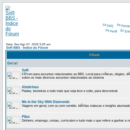
FAQ
Pesqu
Perfil
Ent
Data: Sex Ago 07, 2026 5:05 am
SnR BBS - Índice do Fórum
Fórum
Geral
SnR
FÃ³rum para assuntos relacionados ao BBS. Local para crÃ­ticas, elogios, d
sobre os mais diversos assuntos relacionados ao sistema
Abobrinas
Piadas, besteiras e tudo mais que seja leve e solto, para descontrair
Me in the Sky With Diamonds
Viagens em geral, com ou sem sentido. IdÃ©ias malucas e insights alucinado
Pilas
Dinheiro, emprego, contas, curriculum e tudo mais o que refere a ganhar a v