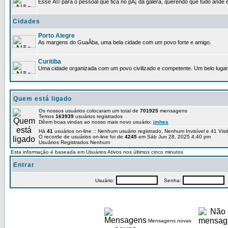
Esse Ã© para o pessoal que fica no pÃ¡ da galera, querendo que tudo ande e
Cidades
Porto Alegre
As margens do GuaÃ­ba, uma bela cidade com um povo forte e amigo.
Curitiba
Uma cidade organizada com um povo civilizado e competente. Um belo lugar 
Quem está ligado
Os nossos usuários colocaram um total de
701925
mensagens
Temos
163939
usuários registrados
Dêem boas vindas ao nosso mais novo usuário:
jmhes
Há
41
usuários on-line :: Nenhum usuário registrado, Nenhum Invisível e 41 Vis
O recorde de usuários on-line foi de
4245
em Sáb Jun 28, 2025 4:40 pm
Usuários Registrados Nenhum
Esta informação é baseada em Usuários Ativos nos últimos cinco minutos
Entrar
Usuário:
Senha:
P
Mensagens novas