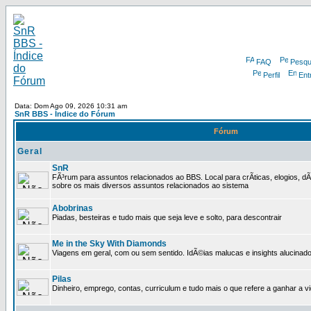
FAQ
Pesqu
Perfil
Ent
Data: Dom Ago 09, 2026 10:31 am
SnR BBS - Índice do Fórum
Fórum
Geral
SnR
FÃ³rum para assuntos relacionados ao BBS. Local para crÃ­ticas, elogios, d
sobre os mais diversos assuntos relacionados ao sistema
Abobrinas
Piadas, besteiras e tudo mais que seja leve e solto, para descontrair
Me in the Sky With Diamonds
Viagens em geral, com ou sem sentido. IdÃ©ias malucas e insights alucinado
Pilas
Dinheiro, emprego, contas, curriculum e tudo mais o que refere a ganhar a v