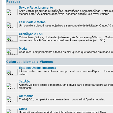
Pessoas
Sexo e Relacionamento
Sexo verbal, discutindo a relaÃ§Ã£o, diferenÃ§as e semelhanÃ§as. Entre a s
ofender coraÃ§Ãµezinhos sensÃ­veis, podemos obrigÃ¡-lo a rever valores.
Felicidade e Metas
Um convite a discutir seus objetivos e seu conceito de felicidade. O que Ã©
CrenÃ§as e FÃ©
Cristianismo, Wicca, Umbanda, judaÃ­smo, ateÃ­smo, evangÃ©licos, ... Tod
conversa sobre fÃ© e deus, em qualquer forma que o adote (ou nÃ£o).
Moda
Costumes, comportamento e todas as maluquices que fazemos em nosso inc
Culturas, Idiomas e Viagens
Estados Unidos/Inglaterra
FÃ³rum sobre uma das culturas mais presentes em nossa Ã©poca. Um local p
cultura.
JapÃ£o
AdmirÃ¡vel povo antigo e moderno, um convite para conversar sobre as trad
fascinante
Alemanha
TradiÃ§Ã£o, competÃªncia e beleza de um povo admirÃ¡vel e peculiar.
China
Uma cultura milenar abrindo caminho a largos passos no novo milÃªnio