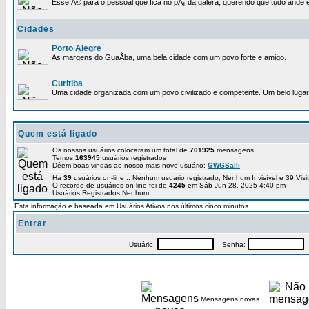
Esse Ã© para o pessoal que fica no pÃ¡ da galera, querendo que tudo ande e
Cidades
Porto Alegre
As margens do GuaÃ­ba, uma bela cidade com um povo forte e amigo.
Curitiba
Uma cidade organizada com um povo civilizado e competente. Um belo lugar 
Quem está ligado
Os nossos usuários colocaram um total de
701925
mensagens
Temos
163945
usuários registrados
Dêem boas vindas ao nosso mais novo usuário:
GWGSalli
Há
39
usuários on-line :: Nenhum usuário registrado, Nenhum Invisível e 39 Vis
O recorde de usuários on-line foi de
4245
em Sáb Jun 28, 2025 4:40 pm
Usuários Registrados Nenhum
Esta informação é baseada em Usuários Ativos nos últimos cinco minutos
Entrar
Usuário:
Senha:
P
Mensagens novas