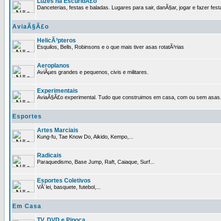
Luzes na EscuridÃ£o
Danceterias, festas e baladas. Lugares para sair, danÃ§ar, jogar e fazer fest
AviaÃ§Ã£o
HelicÃ³pteros
Esquilos, Bells, Robinsons e o que mais tiver asas rotatÃ³rias
Aeroplanos
AviÃµes grandes e pequenos, civis e militares.
Experimentais
AviaÃ§Ã£o experimental. Tudo que construimos em casa, com ou sem asas
Esportes
Artes Marciais
Kung-fu, Tae Know Do, Aikido, Kempo,...
Radicais
Paraquedismo, Base Jump, Raft, Caiaque, Surf...
Esportes Coletivos
VÃ´lei, basquete, futebol,...
Em Casa
TV, DVD e Pipoca