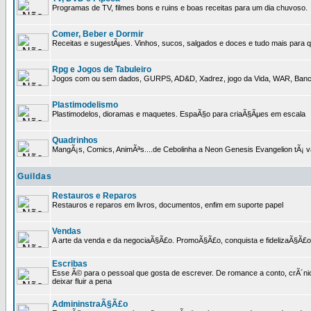
Programas de TV, filmes bons e ruins e boas receitas para um dia chuvoso.
Comer, Beber e Dormir
Receitas e sugestÃµes. Vinhos, sucos, salgados e doces e tudo mais para q
Rpg e Jogos de Tabuleiro
Jogos com ou sem dados, GURPS, AD&D, Xadrez, jogo da Vida, WAR, Banco I
Plastimodelismo
Plastimodelos, dioramas e maquetes. EspaÃ§o para criaÃ§Ãµes em escala
Quadrinhos
MangÃ¡s, Comics, AnimÃªs....de Cebolinha a Neon Genesis Evangelion tÃ¡ va
Guildas
Restauros e Reparos
Restauros e reparos em livros, documentos, enfim em suporte papel
Vendas
A arte da venda e da negociaÃ§Ã£o. PromoÃ§Ã£o, conquista e fidelizaÃ§Ã£o 
Escribas
Esse Ã© para o pessoal que gosta de escrever. De romance a conto, crÃ´nica
deixar fluir a pena
AdmininstraÃ§Ã£o