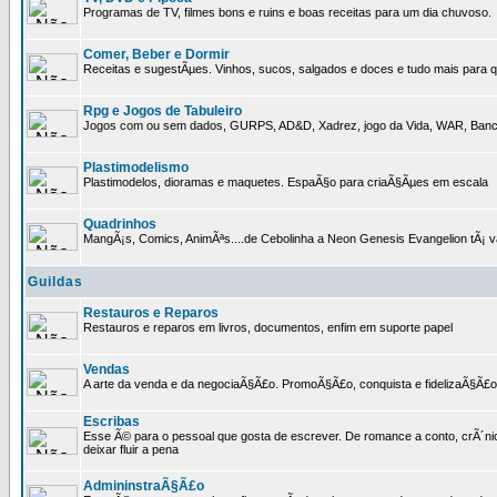
Programas de TV, filmes bons e ruins e boas receitas para um dia chuvoso.
Comer, Beber e Dormir
Receitas e sugestÃµes. Vinhos, sucos, salgados e doces e tudo mais para q
Rpg e Jogos de Tabuleiro
Jogos com ou sem dados, GURPS, AD&D, Xadrez, jogo da Vida, WAR, Banco I
Plastimodelismo
Plastimodelos, dioramas e maquetes. EspaÃ§o para criaÃ§Ãµes em escala
Quadrinhos
MangÃ¡s, Comics, AnimÃªs....de Cebolinha a Neon Genesis Evangelion tÃ¡ va
Guildas
Restauros e Reparos
Restauros e reparos em livros, documentos, enfim em suporte papel
Vendas
A arte da venda e da negociaÃ§Ã£o. PromoÃ§Ã£o, conquista e fidelizaÃ§Ã£o 
Escribas
Esse Ã© para o pessoal que gosta de escrever. De romance a conto, crÃ´nica
deixar fluir a pena
AdmininstraÃ§Ã£o