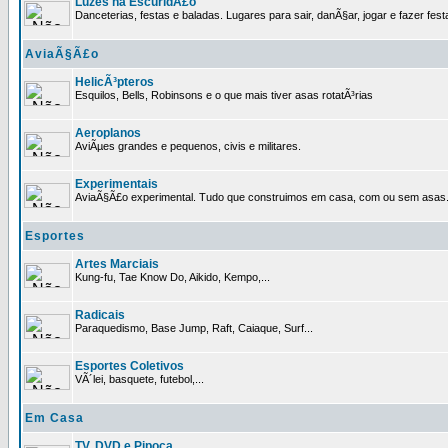
Luzes na EscuridÃ£o
Danceterias, festas e baladas. Lugares para sair, danÃ§ar, jogar e fazer fest
AviaÃ§Ã£o
HelicÃ³pteros
Esquilos, Bells, Robinsons e o que mais tiver asas rotatÃ³rias
Aeroplanos
AviÃµes grandes e pequenos, civis e militares.
Experimentais
AviaÃ§Ã£o experimental. Tudo que construimos em casa, com ou sem asas
Esportes
Artes Marciais
Kung-fu, Tae Know Do, Aikido, Kempo,...
Radicais
Paraquedismo, Base Jump, Raft, Caiaque, Surf...
Esportes Coletivos
VÃ´lei, basquete, futebol,...
Em Casa
TV, DVD e Pipoca