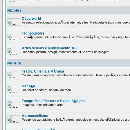
Nibbles
Cyberworld
Assuntos relacionados a prÃ³pria internet, sites, Netiquette e tudo mais que s
Tecnobubbles
EspaÃ§o para os Geeks de plantÃ£o. ProgramaÃ§Ã£o, redes, hacking e tud
Artes Visuais e Modelamento 3D
Desenho, pintura, design, modelamento 3D e artes da imagem
Na Rua
Teatro, Cinema e MÃºsica
Coisas para se apreciar sozinho ou acompanhado. Dicas, opiniÃµes e convit
DanÃ§a
Do ballet ao street, do funk ao fado.
Fotografias, Pinturas e ExposiÃ§Ãµes
Imagens, sensibilidade e arte.
Aeromodelismo
Pequenos aeroplanos e helicÃ³pteros, modelos em escala, elÃ©tricos ou a 