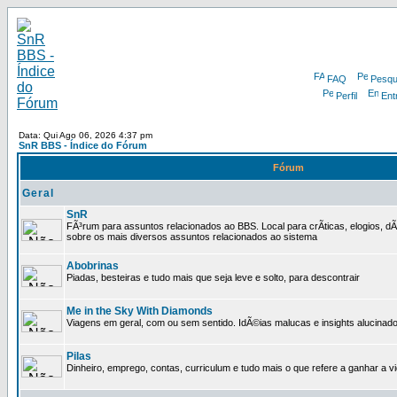
FAQ
Pesqu
Perfil
Ent
Data: Qui Ago 06, 2026 4:37 pm
SnR BBS - Índice do Fórum
Fórum
Geral
SnR
FÃ³rum para assuntos relacionados ao BBS. Local para crÃ­ticas, elogios, d
sobre os mais diversos assuntos relacionados ao sistema
Abobrinas
Piadas, besteiras e tudo mais que seja leve e solto, para descontrair
Me in the Sky With Diamonds
Viagens em geral, com ou sem sentido. IdÃ©ias malucas e insights alucinado
Pilas
Dinheiro, emprego, contas, curriculum e tudo mais o que refere a ganhar a v