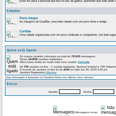
Esse Ã© para o pessoal que fica no pÃ¡ da galera, querendo que tudo ande e
Cidades
Porto Alegre
As margens do GuaÃ­ba, uma bela cidade com um povo forte e amigo.
Curitiba
Uma cidade organizada com um povo civilizado e competente. Um belo lugar 
Quem está ligado
Os nossos usuários colocaram um total de
701925
mensagens
Temos
163938
usuários registrados
Dêem boas vindas ao nosso mais novo usuário:
CarinaHu
Há
759
usuários on-line :: 1 usuário registrado, Nenhum Invisível e 758 Visitan
O recorde de usuários on-line foi de
4245
em Sáb Jun 28, 2025 4:40 pm
Usuários Registrados
Albertjaw
Esta informação é baseada em Usuários Ativos nos últimos cinco minutos
Entrar
Usuário:
Senha:
P
Mensagens novas