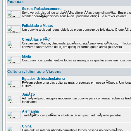
Pessoas
Sexo e Relacionamento
Sexo verbal, discutindo a relaÃ§Ã£o, diferenÃ§as e semelhanÃ§as. Entre a s
ofender coraÃ§Ãµezinhos sensÃ­veis, podemos obrigÃ¡-lo a rever valores.
Felicidade e Metas
Um convite a discutir seus objetivos e seu conceito de felicidade. O que Ã©
CrenÃ§as e FÃ©
Cristianismo, Wicca, Umbanda, judaÃ­smo, ateÃ­smo, evangÃ©licos, ... Tod
conversa sobre fÃ© e deus, em qualquer forma que o adote (ou nÃ£o).
Moda
Costumes, comportamento e todas as maluquices que fazemos em nosso inc
Culturas, Idiomas e Viagens
Estados Unidos/Inglaterra
FÃ³rum sobre uma das culturas mais presentes em nossa Ã©poca. Um local p
cultura.
JapÃ£o
AdmirÃ¡vel povo antigo e moderno, um convite para conversar sobre as trad
fascinante
Alemanha
TradiÃ§Ã£o, competÃªncia e beleza de um povo admirÃ¡vel e peculiar.
China
Uma cultura milenar abrindo caminho a largos passos no novo milÃªnio