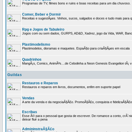
Programas de TV, filmes bons e ruins e boas receitas para um dia chuvoso.
Comer, Beber e Dormir
Receitas e sugestÃµes. Vinhos, sucos, salgados e doces e tudo mais para q
Rpg e Jogos de Tabuleiro
Jogos com ou sem dados, GURPS, AD&D, Xadrez, jogo da Vida, WAR, Banco I
Plastimodelismo
Plastimodelos, dioramas e maquetes. EspaÃ§o para criaÃ§Ãµes em escala
Quadrinhos
MangÃ¡s, Comics, AnimÃªs....de Cebolinha a Neon Genesis Evangelion tÃ¡ va
Guildas
Restauros e Reparos
Restauros e reparos em livros, documentos, enfim em suporte papel
Vendas
A arte da venda e da negociaÃ§Ã£o. PromoÃ§Ã£o, conquista e fidelizaÃ§Ã£o 
Escribas
Esse Ã© para o pessoal que gosta de escrever. De romance a conto, crÃ´nica
deixar fluir a pena
AdmininstraÃ§Ã£o