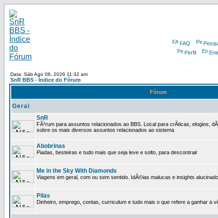
FAQ
Pesqu
Perfil
Ent
Data: Sáb Ago 08, 2026 11:32 am
SnR BBS - Índice do Fórum
Fórum
Geral
SnR
FÃ³rum para assuntos relacionados ao BBS. Local para crÃ­ticas, elogios, d
sobre os mais diversos assuntos relacionados ao sistema
Abobrinas
Piadas, besteiras e tudo mais que seja leve e solto, para descontrair
Me in the Sky With Diamonds
Viagens em geral, com ou sem sentido. IdÃ©ias malucas e insights alucinado
Pilas
Dinheiro, emprego, contas, curriculum e tudo mais o que refere a ganhar a v