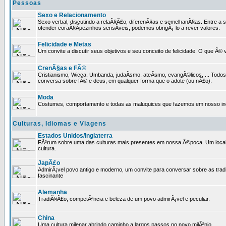
Pessoas
Sexo e Relacionamento
Sexo verbal, discutindo a relaÃ§Ã£o, diferenÃ§as e semelhanÃ§as. Entre a s
ofender coraÃ§Ãµezinhos sensÃ­veis, podemos obrigÃ¡-lo a rever valores.
Felicidade e Metas
Um convite a discutir seus objetivos e seu conceito de felicidade. O que Ã©
CrenÃ§as e FÃ©
Cristianismo, Wicca, Umbanda, judaÃ­smo, ateÃ­smo, evangÃ©licos, ... Tod
conversa sobre fÃ© e deus, em qualquer forma que o adote (ou nÃ£o).
Moda
Costumes, comportamento e todas as maluquices que fazemos em nosso inc
Culturas, Idiomas e Viagens
Estados Unidos/Inglaterra
FÃ³rum sobre uma das culturas mais presentes em nossa Ã©poca. Um local p
cultura.
JapÃ£o
AdmirÃ¡vel povo antigo e moderno, um convite para conversar sobre as trad
fascinante
Alemanha
TradiÃ§Ã£o, competÃªncia e beleza de um povo admirÃ¡vel e peculiar.
China
Uma cultura milenar abrindo caminho a largos passos no novo milÃªnio