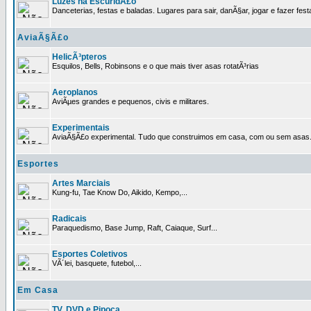
Luzes na EscuridÃ£o
Danceterias, festas e baladas. Lugares para sair, danÃ§ar, jogar e fazer fest
AviaÃ§Ã£o
HelicÃ³pteros
Esquilos, Bells, Robinsons e o que mais tiver asas rotatÃ³rias
Aeroplanos
AviÃµes grandes e pequenos, civis e militares.
Experimentais
AviaÃ§Ã£o experimental. Tudo que construimos em casa, com ou sem asas
Esportes
Artes Marciais
Kung-fu, Tae Know Do, Aikido, Kempo,...
Radicais
Paraquedismo, Base Jump, Raft, Caiaque, Surf...
Esportes Coletivos
VÃ´lei, basquete, futebol,...
Em Casa
TV, DVD e Pipoca