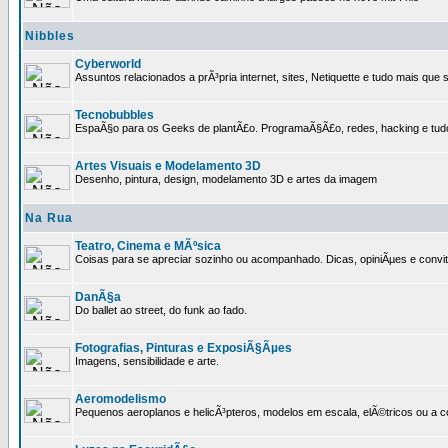
Nibbles
Cyberworld
Assuntos relacionados a prÃ³pria internet, sites, Netiquette e tudo mais que s
Tecnobubbles
EspaÃ§o para os Geeks de plantÃ£o. ProgramaÃ§Ã£o, redes, hacking e tud
Artes Visuais e Modelamento 3D
Desenho, pintura, design, modelamento 3D e artes da imagem
Na Rua
Teatro, Cinema e MÃºsica
Coisas para se apreciar sozinho ou acompanhado. Dicas, opiniÃµes e convit
DanÃ§a
Do ballet ao street, do funk ao fado.
Fotografias, Pinturas e ExposiÃ§Ãµes
Imagens, sensibilidade e arte.
Aeromodelismo
Pequenos aeroplanos e helicÃ³pteros, modelos em escala, elÃ©tricos ou a 