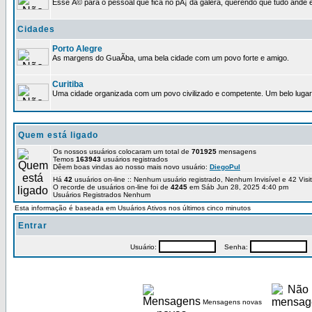
Esse Ã© para o pessoal que fica no pÃ¡ da galera, querendo que tudo ande e
Cidades
Porto Alegre
As margens do GuaÃ­ba, uma bela cidade com um povo forte e amigo.
Curitiba
Uma cidade organizada com um povo civilizado e competente. Um belo lugar 
Quem está ligado
Os nossos usuários colocaram um total de
701925
mensagens
Temos
163943
usuários registrados
Dêem boas vindas ao nosso mais novo usuário:
DiegoPul
Há
42
usuários on-line :: Nenhum usuário registrado, Nenhum Invisível e 42 Vis
O recorde de usuários on-line foi de
4245
em Sáb Jun 28, 2025 4:40 pm
Usuários Registrados Nenhum
Esta informação é baseada em Usuários Ativos nos últimos cinco minutos
Entrar
Usuário:
Senha:
P
Mensagens novas