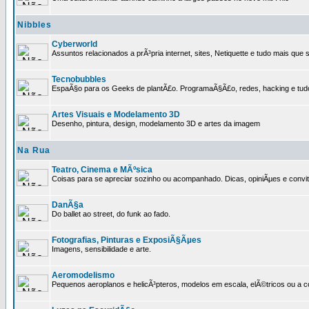
Nibbles
Cyberworld
Assuntos relacionados a prÃ³pria internet, sites, Netiquette e tudo mais que s
Tecnobubbles
EspaÃ§o para os Geeks de plantÃ£o. ProgramaÃ§Ã£o, redes, hacking e tud
Artes Visuais e Modelamento 3D
Desenho, pintura, design, modelamento 3D e artes da imagem
Na Rua
Teatro, Cinema e MÃºsica
Coisas para se apreciar sozinho ou acompanhado. Dicas, opiniÃµes e convit
DanÃ§a
Do ballet ao street, do funk ao fado.
Fotografias, Pinturas e ExposiÃ§Ãµes
Imagens, sensibilidade e arte.
Aeromodelismo
Pequenos aeroplanos e helicÃ³pteros, modelos em escala, elÃ©tricos ou a 