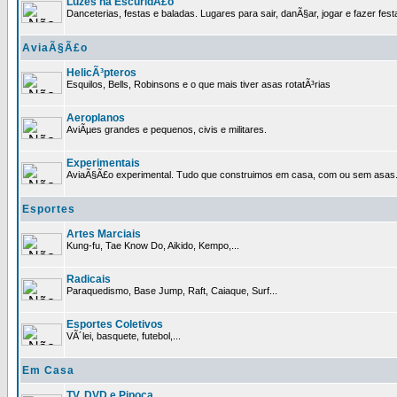
Luzes na EscuridÃ£o
Danceterias, festas e baladas. Lugares para sair, danÃ§ar, jogar e fazer fest
AviaÃ§Ã£o
HelicÃ³pteros
Esquilos, Bells, Robinsons e o que mais tiver asas rotatÃ³rias
Aeroplanos
AviÃµes grandes e pequenos, civis e militares.
Experimentais
AviaÃ§Ã£o experimental. Tudo que construimos em casa, com ou sem asas
Esportes
Artes Marciais
Kung-fu, Tae Know Do, Aikido, Kempo,...
Radicais
Paraquedismo, Base Jump, Raft, Caiaque, Surf...
Esportes Coletivos
VÃ´lei, basquete, futebol,...
Em Casa
TV, DVD e Pipoca