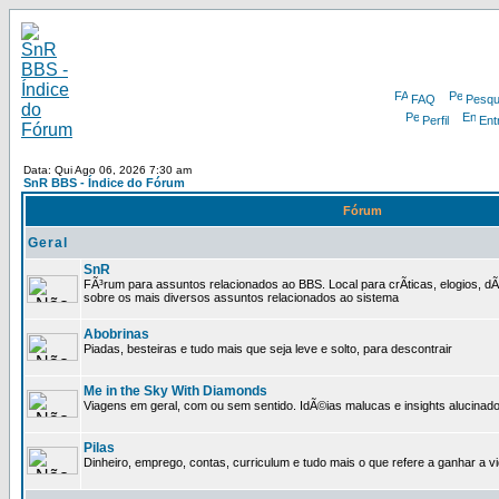
FAQ
Pesqu
Perfil
Ent
Data: Qui Ago 06, 2026 7:30 am
SnR BBS - Índice do Fórum
Fórum
Geral
SnR
FÃ³rum para assuntos relacionados ao BBS. Local para crÃ­ticas, elogios, d
sobre os mais diversos assuntos relacionados ao sistema
Abobrinas
Piadas, besteiras e tudo mais que seja leve e solto, para descontrair
Me in the Sky With Diamonds
Viagens em geral, com ou sem sentido. IdÃ©ias malucas e insights alucinado
Pilas
Dinheiro, emprego, contas, curriculum e tudo mais o que refere a ganhar a v