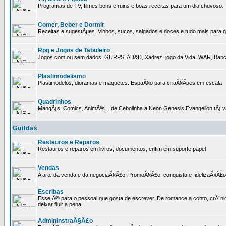
Programas de TV, filmes bons e ruins e boas receitas para um dia chuvoso.
Comer, Beber e Dormir
Receitas e sugestÃµes. Vinhos, sucos, salgados e doces e tudo mais para q
Rpg e Jogos de Tabuleiro
Jogos com ou sem dados, GURPS, AD&D, Xadrez, jogo da Vida, WAR, Banco I
Plastimodelismo
Plastimodelos, dioramas e maquetes. EspaÃ§o para criaÃ§Ãµes em escala
Quadrinhos
MangÃ¡s, Comics, AnimÃªs....de Cebolinha a Neon Genesis Evangelion tÃ¡ va
Guildas
Restauros e Reparos
Restauros e reparos em livros, documentos, enfim em suporte papel
Vendas
A arte da venda e da negociaÃ§Ã£o. PromoÃ§Ã£o, conquista e fidelizaÃ§Ã£o 
Escribas
Esse Ã© para o pessoal que gosta de escrever. De romance a conto, crÃ´nica
deixar fluir a pena
AdmininstraÃ§Ã£o