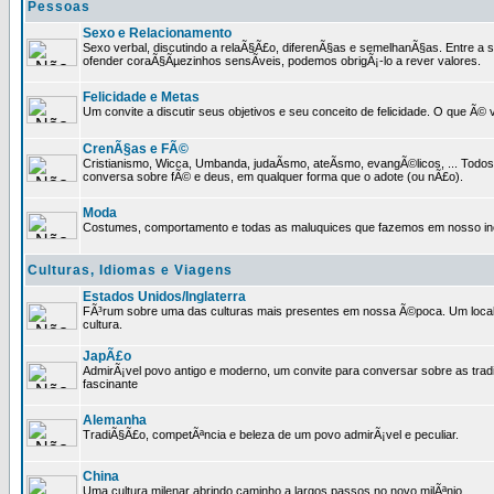
Pessoas
Sexo e Relacionamento
Sexo verbal, discutindo a relaÃ§Ã£o, diferenÃ§as e semelhanÃ§as. Entre a s
ofender coraÃ§Ãµezinhos sensÃ­veis, podemos obrigÃ¡-lo a rever valores.
Felicidade e Metas
Um convite a discutir seus objetivos e seu conceito de felicidade. O que Ã©
CrenÃ§as e FÃ©
Cristianismo, Wicca, Umbanda, judaÃ­smo, ateÃ­smo, evangÃ©licos, ... Tod
conversa sobre fÃ© e deus, em qualquer forma que o adote (ou nÃ£o).
Moda
Costumes, comportamento e todas as maluquices que fazemos em nosso inc
Culturas, Idiomas e Viagens
Estados Unidos/Inglaterra
FÃ³rum sobre uma das culturas mais presentes em nossa Ã©poca. Um local p
cultura.
JapÃ£o
AdmirÃ¡vel povo antigo e moderno, um convite para conversar sobre as trad
fascinante
Alemanha
TradiÃ§Ã£o, competÃªncia e beleza de um povo admirÃ¡vel e peculiar.
China
Uma cultura milenar abrindo caminho a largos passos no novo milÃªnio