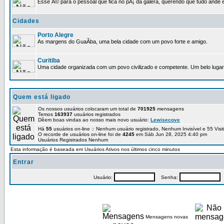
Esse Ã© para o pessoal que fica no pÃ¡ da galera, querendo que tudo ande e
Cidades
Porto Alegre
As margens do GuaÃ­ba, uma bela cidade com um povo forte e amigo.
Curitiba
Uma cidade organizada com um povo civilizado e competente. Um belo lugar 
Quem está ligado
Os nossos usuários colocaram um total de
701925
mensagens
Temos
163937
usuários registrados
Dêem boas vindas ao nosso mais novo usuário:
Lewisecove
Há
55
usuários on-line :: Nenhum usuário registrado, Nenhum Invisível e 55 Vis
O recorde de usuários on-line foi de
4245
em Sáb Jun 28, 2025 4:40 pm
Usuários Registrados Nenhum
Esta informação é baseada em Usuários Ativos nos últimos cinco minutos
Entrar
Usuário:
Senha:
P
Mensagens novas