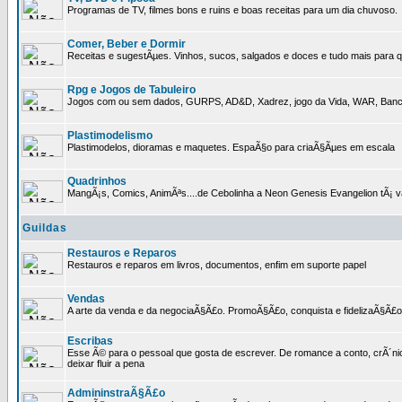
Programas de TV, filmes bons e ruins e boas receitas para um dia chuvoso.
Comer, Beber e Dormir
Receitas e sugestÃµes. Vinhos, sucos, salgados e doces e tudo mais para q
Rpg e Jogos de Tabuleiro
Jogos com ou sem dados, GURPS, AD&D, Xadrez, jogo da Vida, WAR, Banco I
Plastimodelismo
Plastimodelos, dioramas e maquetes. EspaÃ§o para criaÃ§Ãµes em escala
Quadrinhos
MangÃ¡s, Comics, AnimÃªs....de Cebolinha a Neon Genesis Evangelion tÃ¡ va
Guildas
Restauros e Reparos
Restauros e reparos em livros, documentos, enfim em suporte papel
Vendas
A arte da venda e da negociaÃ§Ã£o. PromoÃ§Ã£o, conquista e fidelizaÃ§Ã£o 
Escribas
Esse Ã© para o pessoal que gosta de escrever. De romance a conto, crÃ´nica
deixar fluir a pena
AdmininstraÃ§Ã£o