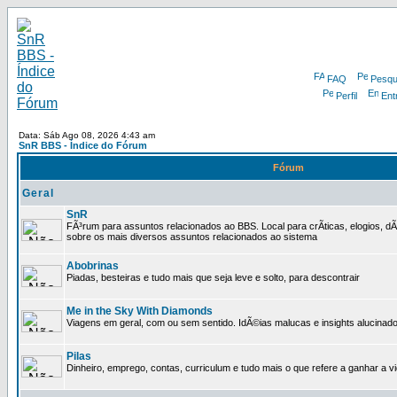
FAQ
Pesqu
Perfil
Ent
Data: Sáb Ago 08, 2026 4:43 am
SnR BBS - Índice do Fórum
Fórum
Geral
SnR
FÃ³rum para assuntos relacionados ao BBS. Local para crÃ­ticas, elogios, d
sobre os mais diversos assuntos relacionados ao sistema
Abobrinas
Piadas, besteiras e tudo mais que seja leve e solto, para descontrair
Me in the Sky With Diamonds
Viagens em geral, com ou sem sentido. IdÃ©ias malucas e insights alucinado
Pilas
Dinheiro, emprego, contas, curriculum e tudo mais o que refere a ganhar a v