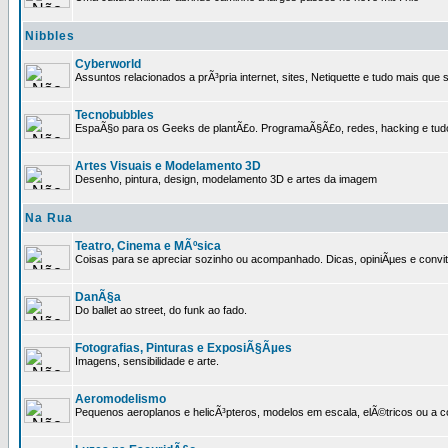
Nibbles
Cyberworld
Assuntos relacionados a prÃ³pria internet, sites, Netiquette e tudo mais que s
Tecnobubbles
EspaÃ§o para os Geeks de plantÃ£o. ProgramaÃ§Ã£o, redes, hacking e tud
Artes Visuais e Modelamento 3D
Desenho, pintura, design, modelamento 3D e artes da imagem
Na Rua
Teatro, Cinema e MÃºsica
Coisas para se apreciar sozinho ou acompanhado. Dicas, opiniÃµes e convit
DanÃ§a
Do ballet ao street, do funk ao fado.
Fotografias, Pinturas e ExposiÃ§Ãµes
Imagens, sensibilidade e arte.
Aeromodelismo
Pequenos aeroplanos e helicÃ³pteros, modelos em escala, elÃ©tricos ou a 