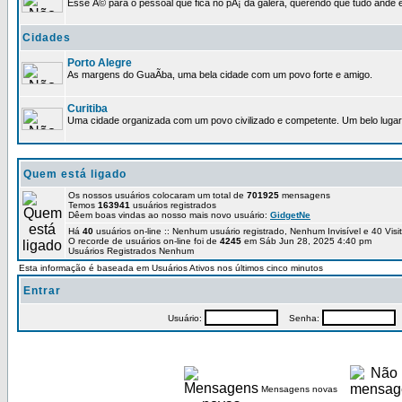
Esse Ã© para o pessoal que fica no pÃ¡ da galera, querendo que tudo ande e
Cidades
Porto Alegre
As margens do GuaÃ­ba, uma bela cidade com um povo forte e amigo.
Curitiba
Uma cidade organizada com um povo civilizado e competente. Um belo lugar 
Quem está ligado
Os nossos usuários colocaram um total de
701925
mensagens
Temos
163941
usuários registrados
Dêem boas vindas ao nosso mais novo usuário:
GidgetNe
Há
40
usuários on-line :: Nenhum usuário registrado, Nenhum Invisível e 40 Vis
O recorde de usuários on-line foi de
4245
em Sáb Jun 28, 2025 4:40 pm
Usuários Registrados Nenhum
Esta informação é baseada em Usuários Ativos nos últimos cinco minutos
Entrar
Usuário:
Senha:
P
Mensagens novas