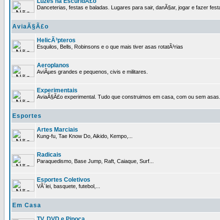
Luzes na EscuridÃ£o
Danceterias, festas e baladas. Lugares para sair, danÃ§ar, jogar e fazer fest
AviaÃ§Ã£o
HelicÃ³pteros
Esquilos, Bells, Robinsons e o que mais tiver asas rotatÃ³rias
Aeroplanos
AviÃµes grandes e pequenos, civis e militares.
Experimentais
AviaÃ§Ã£o experimental. Tudo que construimos em casa, com ou sem asas
Esportes
Artes Marciais
Kung-fu, Tae Know Do, Aikido, Kempo,...
Radicais
Paraquedismo, Base Jump, Raft, Caiaque, Surf...
Esportes Coletivos
VÃ´lei, basquete, futebol,...
Em Casa
TV, DVD e Pipoca