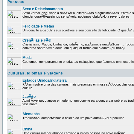
Pessoas
Sexo e Relacionamento
Sexo verbal, discutindo a relaÃ§Ã£o, diferenÃ§as e semelhanÃ§as. Entre a s
ofender coraÃ§Ãµezinhos sensÃ­veis, podemos obrigÃ¡-lo a rever valores.
Felicidade e Metas
Um convite a discutir seus objetivos e seu conceito de felicidade. O que Ã©
CrenÃ§as e FÃ©
Cristianismo, Wicca, Umbanda, judaÃ­smo, ateÃ­smo, evangÃ©licos, ... Tod
conversa sobre fÃ© e deus, em qualquer forma que o adote (ou nÃ£o).
Moda
Costumes, comportamento e todas as maluquices que fazemos em nosso inc
Culturas, Idiomas e Viagens
Estados Unidos/Inglaterra
FÃ³rum sobre uma das culturas mais presentes em nossa Ã©poca. Um local p
cultura.
JapÃ£o
AdmirÃ¡vel povo antigo e moderno, um convite para conversar sobre as trad
fascinante
Alemanha
TradiÃ§Ã£o, competÃªncia e beleza de um povo admirÃ¡vel e peculiar.
China
Uma cultura milenar abrindo caminho a largos passos no novo milÃªnio