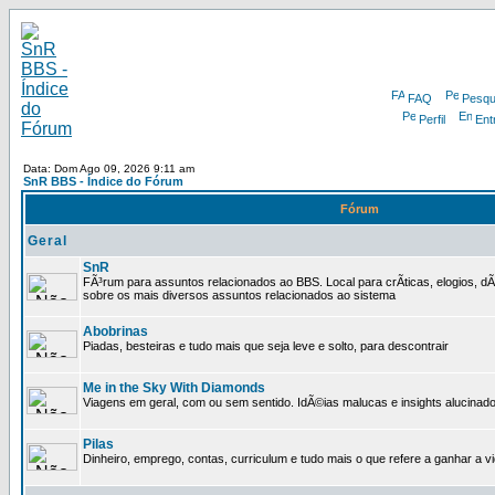
FAQ
Pesqu
Perfil
Ent
Data: Dom Ago 09, 2026 9:11 am
SnR BBS - Índice do Fórum
Fórum
Geral
SnR
FÃ³rum para assuntos relacionados ao BBS. Local para crÃ­ticas, elogios, d
sobre os mais diversos assuntos relacionados ao sistema
Abobrinas
Piadas, besteiras e tudo mais que seja leve e solto, para descontrair
Me in the Sky With Diamonds
Viagens em geral, com ou sem sentido. IdÃ©ias malucas e insights alucinado
Pilas
Dinheiro, emprego, contas, curriculum e tudo mais o que refere a ganhar a v