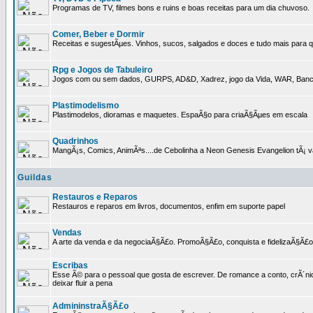
Programas de TV, filmes bons e ruins e boas receitas para um dia chuvoso.
Comer, Beber e Dormir
Receitas e sugestÃµes. Vinhos, sucos, salgados e doces e tudo mais para q
Rpg e Jogos de Tabuleiro
Jogos com ou sem dados, GURPS, AD&D, Xadrez, jogo da Vida, WAR, Banco I
Plastimodelismo
Plastimodelos, dioramas e maquetes. EspaÃ§o para criaÃ§Ãµes em escala
Quadrinhos
MangÃ¡s, Comics, AnimÃªs....de Cebolinha a Neon Genesis Evangelion tÃ¡ va
Guildas
Restauros e Reparos
Restauros e reparos em livros, documentos, enfim em suporte papel
Vendas
A arte da venda e da negociaÃ§Ã£o. PromoÃ§Ã£o, conquista e fidelizaÃ§Ã£o 
Escribas
Esse Ã© para o pessoal que gosta de escrever. De romance a conto, crÃ´nica
deixar fluir a pena
AdmininstraÃ§Ã£o