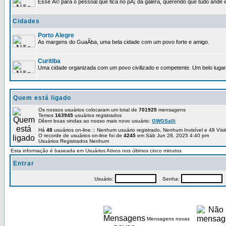
Esse Ã© para o pessoal que fica no pÃ¡ da galera, querendo que tudo ande e
Cidades
Porto Alegre
As margens do GuaÃ­ba, uma bela cidade com um povo forte e amigo.
Curitiba
Uma cidade organizada com um povo civilizado e competente. Um belo lugar 
Quem está ligado
Os nossos usuários colocaram um total de
701925
mensagens
Temos
163945
usuários registrados
Dêem boas vindas ao nosso mais novo usuário:
GWGSalli
Há
48
usuários on-line :: Nenhum usuário registrado, Nenhum Invisível e 48 Vis
O recorde de usuários on-line foi de
4245
em Sáb Jun 28, 2025 4:40 pm
Usuários Registrados Nenhum
Esta informação é baseada em Usuários Ativos nos últimos cinco minutos
Entrar
Usuário:
Senha:
P
Mensagens novas