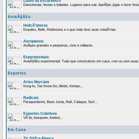
Luzes na EscuridÃ£o
Danceterias, festas e baladas. Lugares para sair, danÃ§ar, jogar e fazer fest
AviaÃ§Ã£o
HelicÃ³pteros
Esquilos, Bells, Robinsons e o que mais tiver asas rotatÃ³rias
Aeroplanos
AviÃµes grandes e pequenos, civis e militares.
Experimentais
AviaÃ§Ã£o experimental. Tudo que construimos em casa, com ou sem asas
Esportes
Artes Marciais
Kung-fu, Tae Know Do, Aikido, Kempo,...
Radicais
Paraquedismo, Base Jump, Raft, Caiaque, Surf...
Esportes Coletivos
VÃ´lei, basquete, futebol,...
Em Casa
TV, DVD e Pipoca