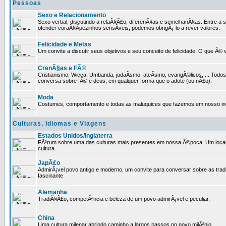
Pessoas
Sexo e Relacionamento
Sexo verbal, discutindo a relaÃ§Ã£o, diferenÃ§as e semelhanÃ§as. Entre a s
ofender coraÃ§Ãµezinhos sensÃ­veis, podemos obrigÃ¡-lo a rever valores.
Felicidade e Metas
Um convite a discutir seus objetivos e seu conceito de felicidade. O que Ã©
CrenÃ§as e FÃ©
Cristianismo, Wicca, Umbanda, judaÃ­smo, ateÃ­smo, evangÃ©licos, ... Tod
conversa sobre fÃ© e deus, em qualquer forma que o adote (ou nÃ£o).
Moda
Costumes, comportamento e todas as maluquices que fazemos em nosso inc
Culturas, Idiomas e Viagens
Estados Unidos/Inglaterra
FÃ³rum sobre uma das culturas mais presentes em nossa Ã©poca. Um local p
cultura.
JapÃ£o
AdmirÃ¡vel povo antigo e moderno, um convite para conversar sobre as trad
fascinante
Alemanha
TradiÃ§Ã£o, competÃªncia e beleza de um povo admirÃ¡vel e peculiar.
China
Uma cultura milenar abrindo caminho a largos passos no novo milÃªnio