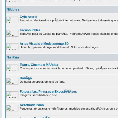
Nibbles
Cyberworld
Assuntos relacionados a prÃ³pria internet, sites, Netiquette e tudo mais que s
Tecnobubbles
EspaÃ§o para os Geeks de plantÃ£o. ProgramaÃ§Ã£o, redes, hacking e tud
Artes Visuais e Modelamento 3D
Desenho, pintura, design, modelamento 3D e artes da imagem
Na Rua
Teatro, Cinema e MÃºsica
Coisas para se apreciar sozinho ou acompanhado. Dicas, opiniÃµes e convit
DanÃ§a
Do ballet ao street, do funk ao fado.
Fotografias, Pinturas e ExposiÃ§Ãµes
Imagens, sensibilidade e arte.
Aeromodelismo
Pequenos aeroplanos e helicÃ³pteros, modelos em escala, elÃ©tricos ou a 