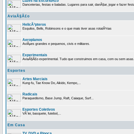
Luzes na EscuridÃ£o
Danceterias, festas e baladas. Lugares para sair, danÃ§ar, jogar e fazer fest
AviaÃ§Ã£o
HelicÃ³pteros
Esquilos, Bells, Robinsons e o que mais tiver asas rotatÃ³rias
Aeroplanos
AviÃµes grandes e pequenos, civis e militares.
Experimentais
AviaÃ§Ã£o experimental. Tudo que construimos em casa, com ou sem asas
Esportes
Artes Marciais
Kung-fu, Tae Know Do, Aikido, Kempo,...
Radicais
Paraquedismo, Base Jump, Raft, Caiaque, Surf...
Esportes Coletivos
VÃ´lei, basquete, futebol,...
Em Casa
TV, DVD e Pipoca