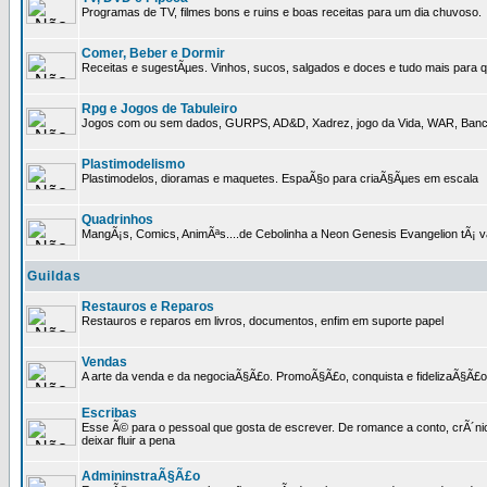
Programas de TV, filmes bons e ruins e boas receitas para um dia chuvoso.
Comer, Beber e Dormir
Receitas e sugestÃµes. Vinhos, sucos, salgados e doces e tudo mais para q
Rpg e Jogos de Tabuleiro
Jogos com ou sem dados, GURPS, AD&D, Xadrez, jogo da Vida, WAR, Banco I
Plastimodelismo
Plastimodelos, dioramas e maquetes. EspaÃ§o para criaÃ§Ãµes em escala
Quadrinhos
MangÃ¡s, Comics, AnimÃªs....de Cebolinha a Neon Genesis Evangelion tÃ¡ va
Guildas
Restauros e Reparos
Restauros e reparos em livros, documentos, enfim em suporte papel
Vendas
A arte da venda e da negociaÃ§Ã£o. PromoÃ§Ã£o, conquista e fidelizaÃ§Ã£o 
Escribas
Esse Ã© para o pessoal que gosta de escrever. De romance a conto, crÃ´nica
deixar fluir a pena
AdmininstraÃ§Ã£o