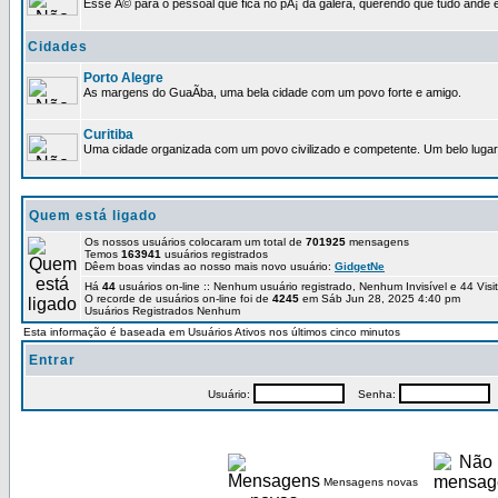
Esse Ã© para o pessoal que fica no pÃ¡ da galera, querendo que tudo ande e
Cidades
Porto Alegre
As margens do GuaÃ­ba, uma bela cidade com um povo forte e amigo.
Curitiba
Uma cidade organizada com um povo civilizado e competente. Um belo lugar 
Quem está ligado
Os nossos usuários colocaram um total de
701925
mensagens
Temos
163941
usuários registrados
Dêem boas vindas ao nosso mais novo usuário:
GidgetNe
Há
44
usuários on-line :: Nenhum usuário registrado, Nenhum Invisível e 44 Vis
O recorde de usuários on-line foi de
4245
em Sáb Jun 28, 2025 4:40 pm
Usuários Registrados Nenhum
Esta informação é baseada em Usuários Ativos nos últimos cinco minutos
Entrar
Usuário:
Senha:
P
Mensagens novas