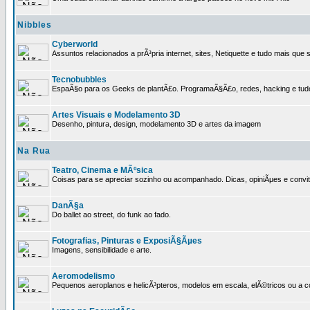
Nibbles
Cyberworld
Assuntos relacionados a prÃ³pria internet, sites, Netiquette e tudo mais que s
Tecnobubbles
EspaÃ§o para os Geeks de plantÃ£o. ProgramaÃ§Ã£o, redes, hacking e tud
Artes Visuais e Modelamento 3D
Desenho, pintura, design, modelamento 3D e artes da imagem
Na Rua
Teatro, Cinema e MÃºsica
Coisas para se apreciar sozinho ou acompanhado. Dicas, opiniÃµes e convit
DanÃ§a
Do ballet ao street, do funk ao fado.
Fotografias, Pinturas e ExposiÃ§Ãµes
Imagens, sensibilidade e arte.
Aeromodelismo
Pequenos aeroplanos e helicÃ³pteros, modelos em escala, elÃ©tricos ou a 