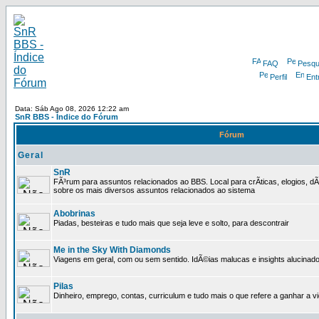
FAQ
Pesqu
Perfil
Ent
Data: Sáb Ago 08, 2026 12:22 am
SnR BBS - Índice do Fórum
Fórum
Geral
SnR
FÃ³rum para assuntos relacionados ao BBS. Local para crÃ­ticas, elogios, d
sobre os mais diversos assuntos relacionados ao sistema
Abobrinas
Piadas, besteiras e tudo mais que seja leve e solto, para descontrair
Me in the Sky With Diamonds
Viagens em geral, com ou sem sentido. IdÃ©ias malucas e insights alucinado
Pilas
Dinheiro, emprego, contas, curriculum e tudo mais o que refere a ganhar a v