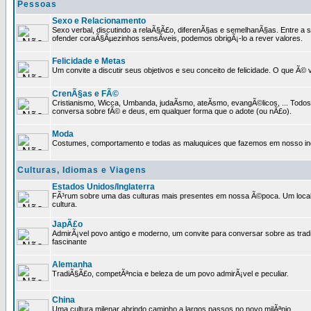
Pessoas
Sexo e Relacionamento
Sexo verbal, discutindo a relaÃ§Ã£o, diferenÃ§as e semelhanÃ§as. Entre a s
ofender coraÃ§Ãµezinhos sensÃ­veis, podemos obrigÃ¡-lo a rever valores.
Felicidade e Metas
Um convite a discutir seus objetivos e seu conceito de felicidade. O que Ã©
CrenÃ§as e FÃ©
Cristianismo, Wicca, Umbanda, judaÃ­smo, ateÃ­smo, evangÃ©licos, ... Tod
conversa sobre fÃ© e deus, em qualquer forma que o adote (ou nÃ£o).
Moda
Costumes, comportamento e todas as maluquices que fazemos em nosso inc
Culturas, Idiomas e Viagens
Estados Unidos/Inglaterra
FÃ³rum sobre uma das culturas mais presentes em nossa Ã©poca. Um local p
cultura.
JapÃ£o
AdmirÃ¡vel povo antigo e moderno, um convite para conversar sobre as trad
fascinante
Alemanha
TradiÃ§Ã£o, competÃªncia e beleza de um povo admirÃ¡vel e peculiar.
China
Uma cultura milenar abrindo caminho a largos passos no novo milÃªnio