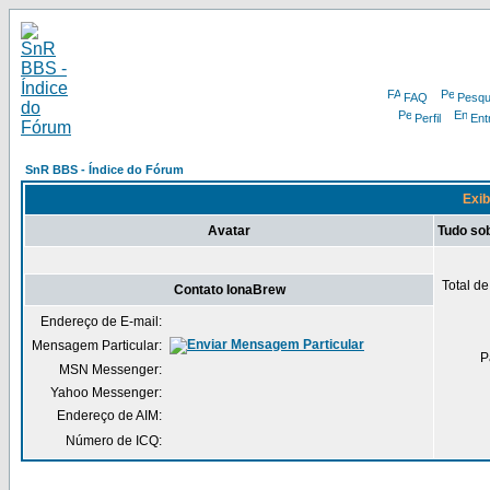
FAQ
Pesqu
Perfil
Ent
SnR BBS - Índice do Fórum
Exib
Avatar
Tudo so
Total d
Contato IonaBrew
Endereço de E-mail:
Mensagem Particular:
P
MSN Messenger:
Yahoo Messenger:
Endereço de AIM:
Número de ICQ: