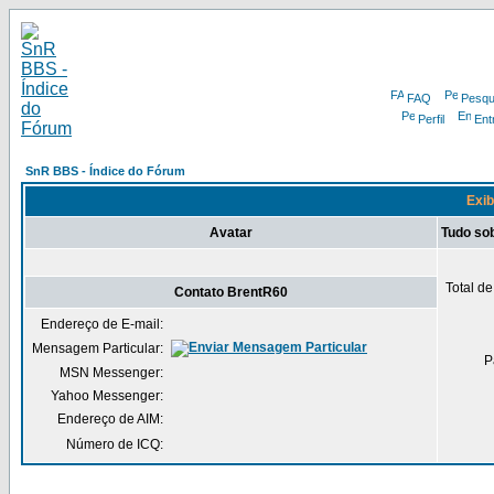
FAQ
Pesqu
Perfil
Ent
SnR BBS - Índice do Fórum
Exib
Avatar
Tudo so
Total d
Contato BrentR60
Endereço de E-mail:
Mensagem Particular:
P
MSN Messenger:
Yahoo Messenger:
Endereço de AIM:
Número de ICQ: