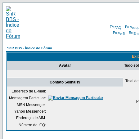
FAQ
Pesqu
Perfil
Ent
SnR BBS - Índice do Fórum
Exib
Avatar
Tudo so
Total d
Contato SelinaH9
Endereço de E-mail:
Mensagem Particular:
P
MSN Messenger:
Yahoo Messenger:
Endereço de AIM:
Número de ICQ: