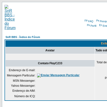
FAQ
Pesqu
Perfil
Ent
SnR BBS - Índice do Fórum
Exib
Avatar
Tudo so
Total d
Contato FloyC233
Endereço de E-mail:
Mensagem Particular:
P
MSN Messenger:
Yahoo Messenger:
Endereço de AIM:
Número de ICQ: