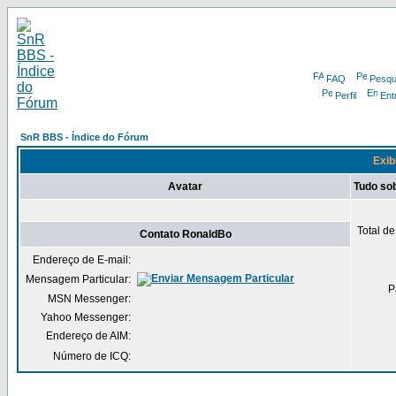
FAQ
Pesqu
Perfil
Ent
SnR BBS - Índice do Fórum
Exib
Avatar
Tudo so
Total d
Contato RonaldBo
Endereço de E-mail:
Mensagem Particular:
P
MSN Messenger:
Yahoo Messenger:
Endereço de AIM:
Número de ICQ: