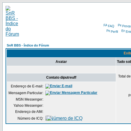
FAQ
Pesqu
Perfil
Ent
SnR BBS - Índice do Fórum
Exibi
Avatar
Tudo sob
Total d
Contato diputreuff
Endereço de E-mail:
Mensagem Particular:
P
MSN Messenger:
Yahoo Messenger:
Endereço de AIM:
Número de ICQ: