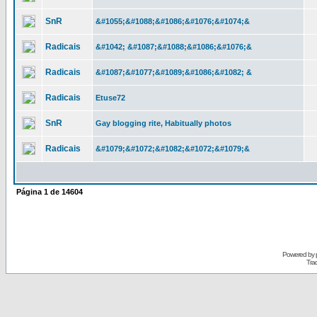
SnR
&#1055;&#1088;&#1086;&#1076;&#1074;&
Radicais
&#1042; &#1087;&#1088;&#1086;&#1076;&
Radicais
&#1087;&#1077;&#1089;&#1086;&#1082; &
Radicais
Etuse72
SnR
Gay blogging rite, Habitually photos
Radicais
&#1079;&#1072;&#1082;&#1072;&#1079;&
Página
1
de
14604
Powered by
Tra