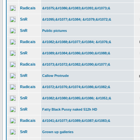
Radicais
&#1075;&#1086;&#1083;&#1091;&#1073;&
SnR
&#1095;&#1077;&#1084; &#1079;&#1072;&
SnR
Public pictures
Radicais
&#1082;&#1088;&#1077;&#1084; &#1076;&
SnR
&#1089;&#1084;&#1086;&#1090;&#1088;&
Radicais
&#1073;&#1072;&#1082;&#1090;&#1077;&
SnR
Callow Protrude
Radicais
&#1072;&#1076;&#1074;&#1086;&#1082;&
SnR
&#1082;&#1080;&#1085;&#1086; &#1051;&
SnR
Fatty Black Pussy naked 512h HD
Radicais
&#1041;&#1077;&#1089;&#1087;&#1083;&
SnR
Grown up galleries