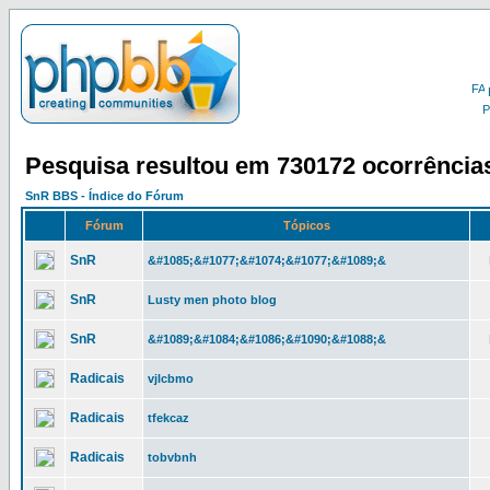
Pesquisa resultou em 730172 ocorrência
SnR BBS - Índice do Fórum
Fórum
Tópicos
SnR
&#1085;&#1077;&#1074;&#1077;&#1089;&
SnR
Lusty men photo blog
SnR
&#1089;&#1084;&#1086;&#1090;&#1088;&
Radicais
vjlcbmo
Radicais
tfekcaz
Radicais
tobvbnh