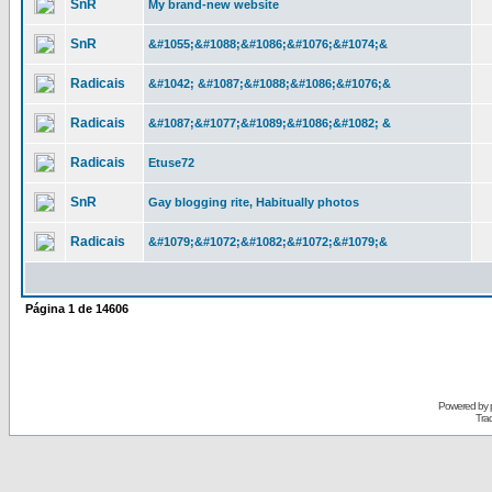
SnR
My brand-new website
SnR
&#1055;&#1088;&#1086;&#1076;&#1074;&
Radicais
&#1042; &#1087;&#1088;&#1086;&#1076;&
Radicais
&#1087;&#1077;&#1089;&#1086;&#1082; &
Radicais
Etuse72
SnR
Gay blogging rite, Habitually photos
Radicais
&#1079;&#1072;&#1082;&#1072;&#1079;&
Página
1
de
14606
Powered by
Tra