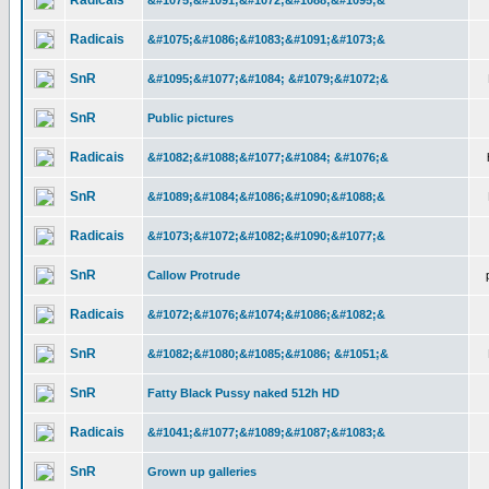
Radicais
&#1075;&#1091;&#1072;&#1088;&#1095;&
Radicais
&#1075;&#1086;&#1083;&#1091;&#1073;&
SnR
&#1095;&#1077;&#1084; &#1079;&#1072;&
SnR
Public pictures
Radicais
&#1082;&#1088;&#1077;&#1084; &#1076;&
SnR
&#1089;&#1084;&#1086;&#1090;&#1088;&
Radicais
&#1073;&#1072;&#1082;&#1090;&#1077;&
SnR
Callow Protrude
Radicais
&#1072;&#1076;&#1074;&#1086;&#1082;&
SnR
&#1082;&#1080;&#1085;&#1086; &#1051;&
SnR
Fatty Black Pussy naked 512h HD
Radicais
&#1041;&#1077;&#1089;&#1087;&#1083;&
SnR
Grown up galleries