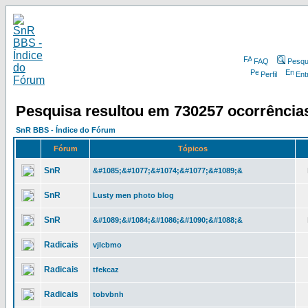
FAQ
Pesqu
Perfil
Ent
Pesquisa resultou em 730257 ocorrência
SnR BBS - Índice do Fórum
Fórum
Tópicos
SnR
&#1085;&#1077;&#1074;&#1077;&#1089;&
SnR
Lusty men photo blog
SnR
&#1089;&#1084;&#1086;&#1090;&#1088;&
Radicais
vjlcbmo
Radicais
tfekcaz
Radicais
tobvbnh