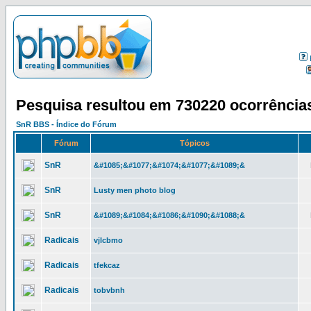
Pesquisa resultou em 730220 ocorrência
SnR BBS - Índice do Fórum
Fórum
Tópicos
SnR
&#1085;&#1077;&#1074;&#1077;&#1089;&
SnR
Lusty men photo blog
SnR
&#1089;&#1084;&#1086;&#1090;&#1088;&
Radicais
vjlcbmo
Radicais
tfekcaz
Radicais
tobvbnh