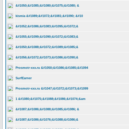
&#1050;&#1085;&#1080;&#1075;&#1080; &
kismia &#1089;&#1072;&#1081;&#1090; &#10
&#1052;&#1086;&#1083;&#1095;&#1072;&
&#1055;&#1099;&#1090;&#1072;&#1083;&
&#1050;&#1088;&#1072;&#1089;&#1085;&
&#1056;&#1072;&#1073;&#1086;&#1090;&
Prosmotr-xxx.ru &#1050;&#1086;&#1085;&#1094
SurfEarner
Prosmotr-xxx.ru &#1047;&#1072;&#1073;&#1099
1 &#1080;&#1075;&#1088;&#1086;&#1074;&am
&#1087;&#1086;&#1088;&#1085;&#1086; &
&#1087;&#1086;&#1076;&#1088;&#1086;&