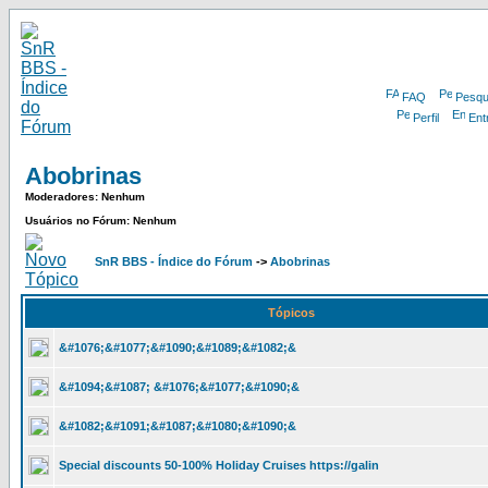
FAQ
Pesqu
Perfil
Ent
Abobrinas
Moderadores: Nenhum
Usuários no Fórum: Nenhum
SnR BBS - Índice do Fórum
->
Abobrinas
Tópicos
&#1076;&#1077;&#1090;&#1089;&#1082;&
&#1094;&#1087; &#1076;&#1077;&#1090;&
&#1082;&#1091;&#1087;&#1080;&#1090;&
Special discounts 50-100% Holiday Cruises https://galin