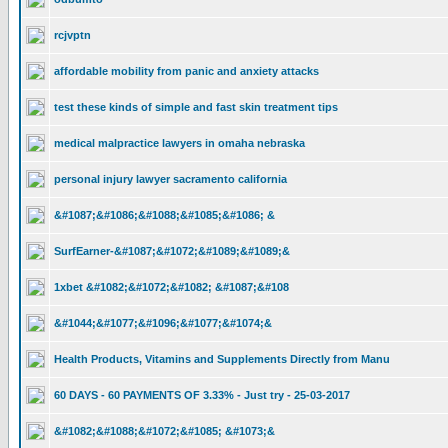
rcjvptn
affordable mobility from panic and anxiety attacks
test these kinds of simple and fast skin treatment tips
medical malpractice lawyers in omaha nebraska
personal injury lawyer sacramento california
&#1087;&#1086;&#1088;&#1085;&#1086; &
SurfEarner-&#1087;&#1072;&#1089;&#1089;&
1xbet &#1082;&#1072;&#1082; &#1087;&#108
&#1044;&#1077;&#1096;&#1077;&#1074;&
Health Products, Vitamins and Supplements Directly from Manu
60 DAYS - 60 PAYMENTS OF 3.33% - Just try - 25-03-2017
&#1082;&#1088;&#1072;&#1085; &#1073;&