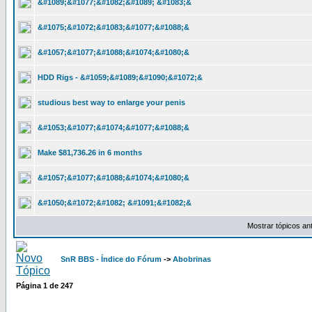
&#1089;&#1077;&#1082;&#1089; &#1083;&
&#1075;&#1072;&#1083;&#1077;&#1088;&
&#1057;&#1077;&#1088;&#1074;&#1080;&
HDD Rigs - &#1059;&#1089;&#1090;&#1072;&
studious best way to enlarge your penis
&#1053;&#1077;&#1074;&#1077;&#1088;&
Make $81,736.26 in 6 months
&#1057;&#1077;&#1088;&#1074;&#1080;&
&#1050;&#1072;&#1082; &#1091;&#1082;&
Mostrar tópicos an
SnR BBS - Índice do Fórum
->
Abobrinas
Página
1
de
247