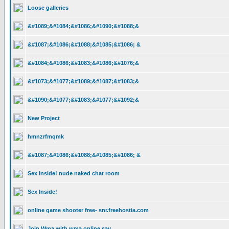
Loose galleries
&#1089;&#1084;&#1086;&#1090;&#1088;&
&#1087;&#1086;&#1088;&#1085;&#1086; &
&#1084;&#1086;&#1083;&#1086;&#1076;&
&#1073;&#1077;&#1089;&#1087;&#1083;&
&#1090;&#1077;&#1083;&#1077;&#1092;&
New Project
hmnzrfmqmk
&#1087;&#1086;&#1088;&#1085;&#1086; &
Sex Inside! nude naked chat room
Sex Inside!
online game shooter free- snr.freehostia.com
Join Wma with wma online say