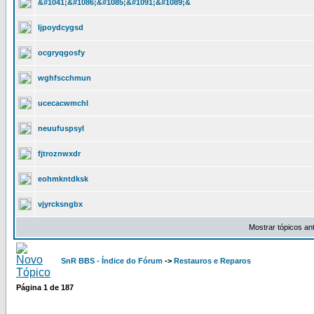
&#1041;&#1086;&#1085;&#1091;&#1089;&
ljpoydcygsd
ocgryqgosfy
wghfscchmun
ucecacwmchl
neuufuspsyl
fjtroznwxdr
eohmkntdksk
vjyrcksngbx
Mostrar tópicos an
SnR BBS - Índice do Fórum
->
Restauros e Reparos
Página
1
de
187