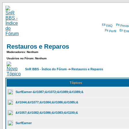
FAQ
Pesqu
Perfil
Ent
Restauros e Reparos
Moderadores: Nenhum
Usuários no Fórum: Nenhum
SnR BBS - Índice do Fórum
->
Restauros e Reparos
Tópicos
SurfEarner-&#1087;&#1072;&#1089;&#1089;&
&#1044;&#1077;&#1084;&#1086;&#1085;&
&#1057;&#1082;&#1086;&#1083;&#1100;&
SurfEarner