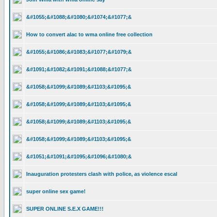
&#1055;&#1088;&#1080;&#1074;&#1077;&
How to convert alac to wma online free collection
&#1055;&#1086;&#1083;&#1077;&#1079;&
&#1091;&#1082;&#1091;&#1088;&#1077;&
&#1058;&#1099;&#1089;&#1103;&#1095;&
&#1058;&#1099;&#1089;&#1103;&#1095;&
&#1058;&#1099;&#1089;&#1103;&#1095;&
&#1058;&#1099;&#1089;&#1103;&#1095;&
&#1051;&#1091;&#1095;&#1096;&#1080;&
Inauguration protesters clash with police, as violence escal
super online sex game!
SUPER ONLINE S.E.X GAME!!!