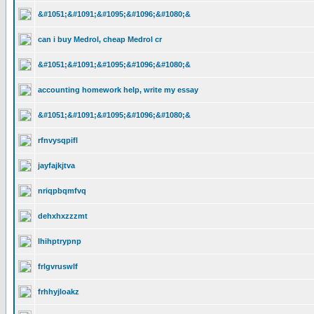
&#1051;&#1091;&#1095;&#1096;&#1080;&
can i buy Medrol, cheap Medrol cr
&#1051;&#1091;&#1095;&#1096;&#1080;&
accounting homework help, write my essay
&#1051;&#1091;&#1095;&#1096;&#1080;&
rfnvysqpifl
jayfajkjtva
nriqpbqmfvq
dehxhxzzzmt
lhihptrypnp
frlgvruswlf
frhhyjloakz