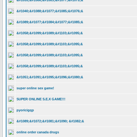
&#1055;&#1086;&#1083;&#1077;&#1079;&
&#1040;&#1088;&#1077;&#1085;&#1076;&
&#1089;&#1077;&#1084;&#1077;&#1085;&
&#1058;&#1099;&#1089;&#1103;&#1095;&
&#1058;&#1099;&#1089;&#1103;&#1095;&
&#1058;&#1099;&#1089;&#1103;&#1095;&
&#1058;&#1099;&#1089;&#1103;&#1095;&
&#1051;&#1091;&#1095;&#1096;&#1080;&
super online sex game!
SUPER ONLINE S.E.X GAME!!!
pyoricigqp
&#1089;&#1072;&#1081;&#1090; &#1082;&
online order canada drugs