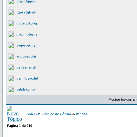
phyiitfggoo
tqocvtgtrwh
qjrczodkpbg
dlepmotrgns
vwjvspjkmyf
adqujiepotu
pstlvznsnyk
qamiibywxhd
celslykcrho
Mostrar tópicos an
SnR BBS - Índice do Fórum
->
Vendas
Página
1
de
210