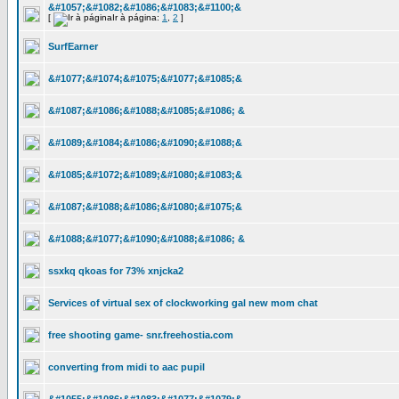
&#1057;&#1082;&#1086;&#1083;&#1100;&
[
Ir à página:
1
,
2
]
SurfEarner
&#1077;&#1074;&#1075;&#1077;&#1085;&
&#1087;&#1086;&#1088;&#1085;&#1086; &
&#1089;&#1084;&#1086;&#1090;&#1088;&
&#1085;&#1072;&#1089;&#1080;&#1083;&
&#1087;&#1088;&#1086;&#1080;&#1075;&
&#1088;&#1077;&#1090;&#1088;&#1086; &
ssxkq qkoas for 73% xnjcka2
Services of virtual sex of clockworking gal new mom chat
free shooting game- snr.freehostia.com
converting from midi to aac pupil