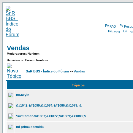
FAQ
Pesqu
Perfil
Ent
Vendas
Moderadores: Nenhum
Usuários no Fórum: Nenhum
SnR BBS - Índice do Fórum
->
Vendas
Tópicos
noawyln
&#1042;&#1099;&#1074;&#1086;&#1079; &
SurfEarner-&#1087;&#1072;&#1089;&#1089;&
mi prima dormida