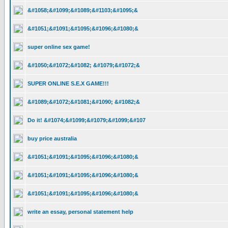
&#1058;&#1099;&#1089;&#1103;&#1095;&
&#1051;&#1091;&#1095;&#1096;&#1080;&
super online sex game!
&#1050;&#1072;&#1082; &#1079;&#1072;&
SUPER ONLINE S.E.X GAME!!!
&#1089;&#1072;&#1081;&#1090; &#1082;&
Do it! &#1074;&#1099;&#1079;&#1099;&#107
buy price australia
&#1051;&#1091;&#1095;&#1096;&#1080;&
&#1051;&#1091;&#1095;&#1096;&#1080;&
&#1051;&#1091;&#1095;&#1096;&#1080;&
write an essay, personal statement help